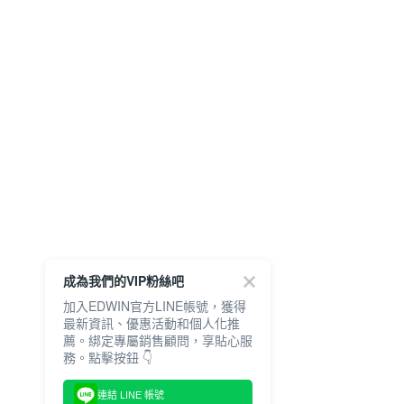
成為我們的VIP粉絲吧
加入EDWIN官方LINE帳號，獲得
最新資訊、優惠活動和個人化推
薦。綁定專屬銷售顧問，享貼心服
務。點擊按鈕 👇
連結 LINE 帳號