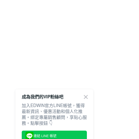
成為我們的VIP粉絲吧
加入EDWIN官方LINE帳號，獲得
最新資訊、優惠活動和個人化推
薦。綁定專屬銷售顧問，享貼心服
務。點擊按鈕 👇
連結 LINE 帳號