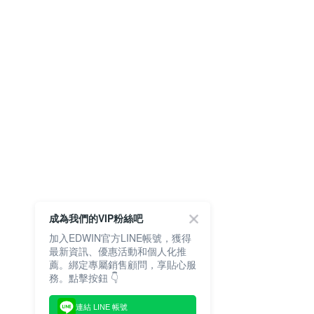
成為我們的VIP粉絲吧
加入EDWIN官方LINE帳號，獲得
最新資訊、優惠活動和個人化推
薦。綁定專屬銷售顧問，享貼心服
務。點擊按鈕 👇
連結 LINE 帳號