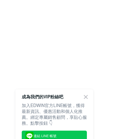
成為我們的VIP粉絲吧
加入EDWIN官方LINE帳號，獲得
最新資訊、優惠活動和個人化推
薦。綁定專屬銷售顧問，享貼心服
務。點擊按鈕 👇
連結 LINE 帳號