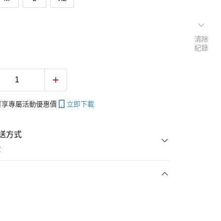
清除
紀錄
帳可享專屬活動優惠價
立即下載
送方式
費
次付款
付款