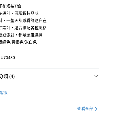
印花短袖T恤
花設計，展現獨特品味
享後付
料，一整天都感覺舒適自在
FTEE先享後付」】
袖設計，適合搭配各種風格
先享後付是「在收到商品之後才付款」的支付方式。 讓您購物簡單
閒或派對，都是絕佳選擇
心！
墨綠色/黃褐色/米白色
：不需註冊會員、不需綁卡、不需儲值。
：只要手機號碼，簡訊認證，即可結帳。
：先確認商品／服務後，再付款。
70430
付款
EE先享後付」結帳流程】
方式選擇「AFTEE先享後付」後，將跳轉至「AFTEE先享後
頁面，進行簡訊認證並確認金額後，即可完成結帳。
類 (4)
家取貨
成立數日內，您將收到繳費通知簡訊。
費通知簡訊後14天內，點擊此簡訊中的連結，可透過四大超商
T恤
網路銀行／等多元方式進行付款，方視為交易完成。
客服
：結帳手續完成當下不需立刻繳費，但若您需要取消訂單，請聯
推薦
貨付款
的店家。未經商家同意取消之訂單仍視為有效，需透過AFTEE
繳納相關費用。
全區折扣｜Outlet專區2件5折🛒
查看全部
否成功請以「AFTEE先享後付 」之結帳頁面顯示為準，若有關於
功／繳費後需取消欲退款等相關疑問，請聯繫「AFTEE先享後
官網獨家｜滿額贈好禮🎁
爾富取貨
援中心」
https://netprotections.freshdesk.com/support/home