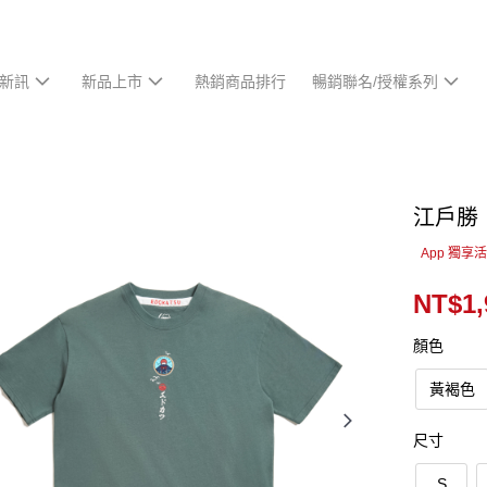
新訊
新品上市
熱銷商品排行
暢銷聯名/授權系列
江戶勝
App 獨享
NT$1,
顏色
黃褐色
尺寸
S