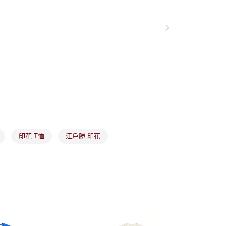
項】
付款
恩沛科技股份有限公司提供之「AFTEE先享後付」服務完成之
依本服務之必要範圍內提供個人資料，並將交易相關給付款項請
讓予恩沛科技股份有限公司。
個人資料處理事宜，請瀏覽以下網址：
1取貨
ee.tw/terms/#terms3
年的使用者請事先徵得法定代理人或監護人之同意方可使用
E先享後付」，若未經同意申辦者引起之損失，本公司不負相關責
AFTEE先享後付」時，將依據個別帳號之用戶狀況，依本公司
核予不同之上限額度；若仍有額度不足之情形，本公司將視審查
用戶進行身份認證。
市取貨
一人註冊多個帳號或使用他人資訊註冊。若發現惡意使用之情
科技股份有限公司將有權停止該用戶之使用額度並採取法律行
印花 T恤
江戶勝 印花