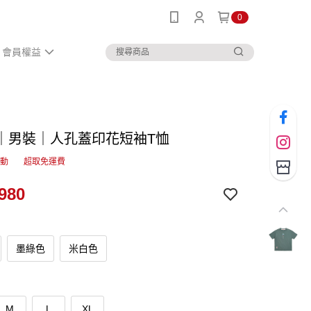
0
會員權益
｜男裝｜人孔蓋印花短袖T恤
活動
超取免運費
980
墨綠色
米白色
M
L
XL