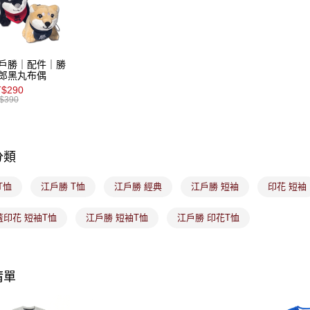
【注意事
7-11取貨
１．透過由
交易，需
免運費
求債權轉
２．關於
付款後7-1
戶勝｜配件｜勝
https://aft
郎黑丸布偶
免運費
３．未成
$290
「AFTE
$390
宅配
任。
４．使用「
免運費
即時審查
結果請求
付款後門
５．嚴禁
分類
免運費
形，恩沛
動。
T恤
江戶勝 T恤
江戶勝 經典
江戶勝 短袖
印花 短袖
蓋印花 短袖T恤
江戶勝 短袖T恤
江戶勝 印花T恤
清單