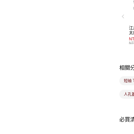
江
太
NT
NT
相關
短袖 
人孔
必買