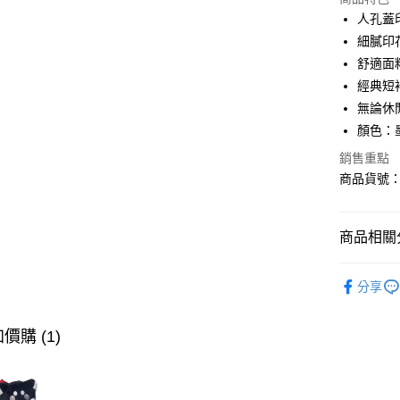
LINE Pay
人孔蓋
細膩印
AFTEE先
舒適面
相關說明
【關於「A
經典短
ATM付款
AFTEE
無論休
便利好安
顏色：
１．簡單
２．便利
運送方式
銷售重點
３．安心
商品貨號：U
全家取貨
【「AFT
免運費
１．於結帳
付」結帳
商品相關分
付款後全
２．訂單
３．收到繳
免運費
∎男裝上衣
／ATM／
分享
※ 請注意
人氣商品
萊爾富取
絡購買商品
先享後付
免運費
∎期間限定
價購 (1)
※ 交易是
是否繳費成
∎期間限定
付款後萊
付客戶支
免運費