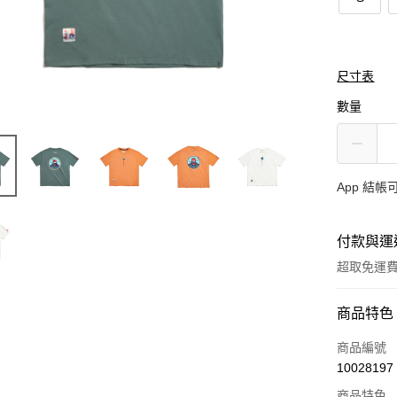
尺寸表
數量
App 結
付款與運
超取免運
付款方式
商品特色
信用卡一
商品編號
10028197
超商取貨
商品特色