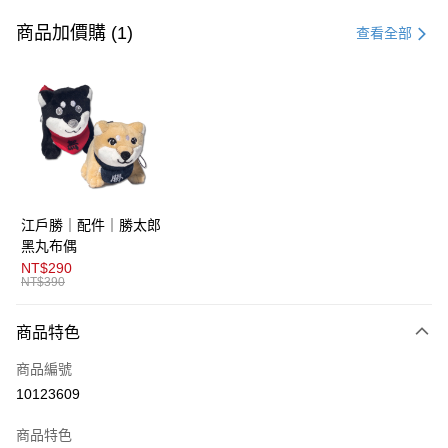
信用卡一次付款
商品加價購 (1)
查看全部
超商取貨付款
LINE Pay
AFTEE先享後付
相關說明
【關於「AFTEE先享後付」】
ATM付款
AFTEE先享後付是「在收到商品之後才付款」的支付方式。 讓您購物簡單
江戶勝｜配件｜勝太郎
便利好安心！
１．簡單：不需註冊會員、不需綁卡、不需儲值。
黑丸布偶
運送方式
２．便利：只要手機號碼，簡訊認證，即可結帳。
NT$290
３．安心：先確認商品／服務後，再付款。
NT$390
全家取貨付款
免運費
【「AFTEE先享後付」結帳流程】
商品特色
１．於結帳方式選擇「AFTEE先享後付」後，將跳轉至「AFTEE先享後付」
付款後全家取貨
結帳頁面，進行簡訊認證並確認金額後，即可完成結帳。
商品編號
２．訂單成立數日內，您將收到繳費通知簡訊。
免運費
３．收到繳費通知簡訊後14天內，點擊此簡訊中的連結，可透過四大超商／
10123609
ATM／網路銀行／等多元方式進行付款，方視為交易完成。
萊爾富取貨付款
※ 請注意：結帳手續完成當下不需立刻繳費，但若您需要取消訂單，請聯絡
商品特色
免運費
購買商品的店家。未經商家同意取消之訂單仍視為有效，需透過AFTEE先享