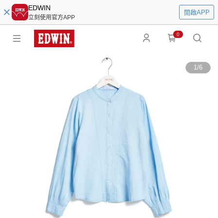
EDWIN
開啟APP
立刻使用官方APP
0
1
/
6