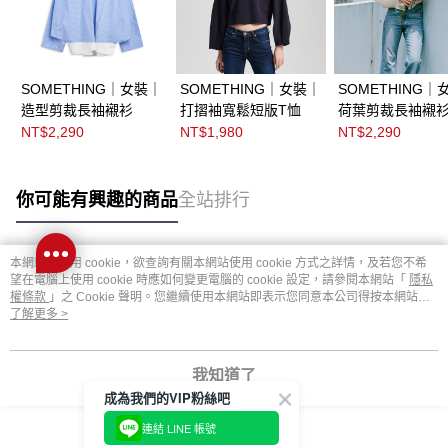
SOMETHING｜女裝｜
SOMETHING｜女裝｜
SOMETHING｜
造型剪裁長袖襯衫
打摺袖寬鬆短版T恤
荷葉剪裁長袖襯
NT$2,290
NT$1,980
NT$2,290
你可能有興趣的商品
全站排行
本網站中使用 cookie，欲查詢有關本網站使用 cookie 方式之詳情，及若您不希
熱門標籤
望在電腦上使用 cookie 時應如何變更電腦的 cookie 設定，請參閱本網站「
隱私
權條款
」之 Cookie 聲明。您繼續使用本網站即表示您同意本公司得按本網站使
用條款之 Cookie 聲明使用 cookie。
了解更多 >
我知道了
成為我們的VIP粉絲吧
連結 LINE 帳號