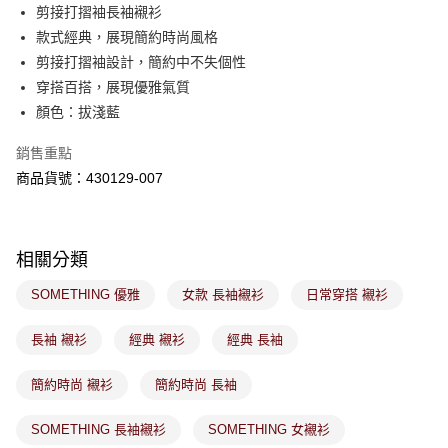
後付繳納相關費用。
剪接打摺袖長袖襯衫
付款後萊爾富取貨
※ 交易是否成功請以「AFTEE先享後付 」之結帳頁面顯示為準，若有關於
款式經典，展現簡約時尚風格
是否繳費成功／繳費後需取消欲退款等相關疑問，請聯繫「AFTEE先享後付
免運費
剪接打摺袖設計，簡約中不失個性
客戶支援中心」
https://netprotections.freshdesk.com/support/home
穿搭百搭，展現優雅氣質
7-11取貨付款
【注意事項】
顏色：拔淺藍
１．透過由恩沛科技股份有限公司提供之「AFTEE先享後付」服務完成之交
免運費
易，需依本服務之必要範圍內提供個人資料，並將交易相關給付款項請求債
銷售重點
權轉讓予恩沛科技股份有限公司。
付款後7-11取貨
２．關於個人資料處理事宜，請瀏覽以下網址：
商品貨號：430129-007
免運費
https://aftee.tw/terms/#terms3
３．未成年的使用者請事先徵得法定代理人或監護人之同意方可使用
宅配
「AFTEE先享後付」，若未經同意申辦者引起之損失，本公司不負相關責
任。
免運費
相關分類
４．使用「AFTEE先享後付」時，將依據個別帳號之用戶狀況，依本公司即
時審查核予不同之上限額度；若仍有額度不足之情形，本公司將視審查結果
付款後門市取貨
SOMETHING 優雅
女款 長袖襯衫
日常穿搭 襯衫
請求用戶進行身份認證。
免運費
５．嚴禁一人註冊多個帳號或使用他人資訊註冊。若發現惡意使用之情形，
恩沛科技股份有限公司將有權停止該用戶之使用額度並採取法律行動。
長袖 襯衫
經典 襯衫
經典 長袖
簡約時尚 襯衫
簡約時尚 長袖
SOMETHING 長袖襯衫
SOMETHING 女襯衫