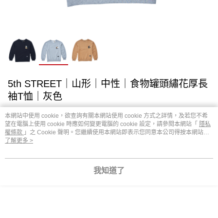
5th STREET｜山形｜中性｜食物罐頭繡花厚長
袖T恤｜灰色
App 獨享活動
超取免運費
本網站中使用 cookie，欲查詢有關本網站使用 cookie 方式之詳情，及若您不希
望在電腦上使用 cookie 時應如何變更電腦的 cookie 設定，請參閱本網站「
隱私
權條款
」之 Cookie 聲明。您繼續使用本網站即表示您同意本公司得按本網站使
NT$2,290
用條款之 Cookie 聲明使用 cookie。
了解更多 >
App 結帳可享專屬活動優惠價
立即下載
我知道了
請選擇商品選項
付款與運送方式