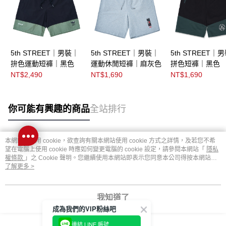
5th STREET｜男裝｜
5th STREET｜男裝｜
5th STREET｜
拚色運動短褲｜黑色
運動休閒短褲｜麻灰色
拼色短褲｜黑色
NT$2,490
NT$1,690
NT$1,690
你可能有興趣的商品
全站排行
本網站中使用 cookie，欲查詢有關本網站使用 cookie 方式之詳情，及若您不希
熱門標籤
望在電腦上使用 cookie 時應如何變更電腦的 cookie 設定，請參閱本網站「
隱私
權條款
」之 Cookie 聲明。您繼續使用本網站即表示您同意本公司得按本網站使
用條款之 Cookie 聲明使用 cookie。
了解更多 >
我知道了
成為我們的VIP粉絲吧
連結 LINE 帳號