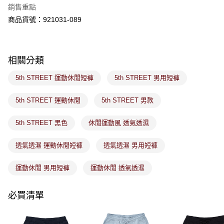
※ 請注意：結帳手續完成當下不需立刻繳費，但若您需要取消訂單，請聯絡
銷售重點
免運費
購買商品的店家。未經商家同意取消之訂單仍視為有效，需透過AFTEE先享
後付繳納相關費用。
商品貨號：921031-089
付款後萊爾富取貨
※ 交易是否成功請以「AFTEE先享後付 」之結帳頁面顯示為準，若有關於
是否繳費成功／繳費後需取消欲退款等相關疑問，請聯繫「AFTEE先享後付
免運費
客戶支援中心」
https://netprotections.freshdesk.com/support/home
相關分類
7-11取貨付款
【注意事項】
１．透過由恩沛科技股份有限公司提供之「AFTEE先享後付」服務完成之交
免運費
5th STREET 運動休閒短褲
5th STREET 男用短褲
易，需依本服務之必要範圍內提供個人資料，並將交易相關給付款項請求債
權轉讓予恩沛科技股份有限公司。
付款後7-11取貨
２．關於個人資料處理事宜，請瀏覽以下網址：
5th STREET 運動休閒
5th STREET 男款
免運費
https://aftee.tw/terms/#terms3
３．未成年的使用者請事先徵得法定代理人或監護人之同意方可使用
5th STREET 黑色
休閒運動風 透氣透濕
宅配
「AFTEE先享後付」，若未經同意申辦者引起之損失，本公司不負相關責
任。
免運費
４．使用「AFTEE先享後付」時，將依據個別帳號之用戶狀況，依本公司即
透氣透濕 運動休閒短褲
透氣透濕 男用短褲
時審查核予不同之上限額度；若仍有額度不足之情形，本公司將視審查結果
付款後門市取貨
請求用戶進行身份認證。
運動休閒 男用短褲
運動休閒 透氣透濕
免運費
５．嚴禁一人註冊多個帳號或使用他人資訊註冊。若發現惡意使用之情形，
恩沛科技股份有限公司將有權停止該用戶之使用額度並採取法律行動。
必買清單