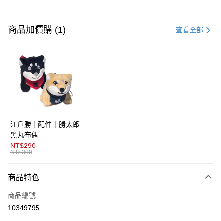
付款方式
信用卡一次付款
商品加價購 (1)
查看全部
超商取貨付款
LINE Pay
AFTEE先享後付
相關說明
【關於「AFTEE先享後付」】
ATM付款
AFTEE先享後付是「在收到商品之後才付款」的支付方式。 讓您購物簡單
江戶勝｜配件｜勝太郎
便利好安心！
１．簡單：不需註冊會員、不需綁卡、不需儲值。
黑丸布偶
運送方式
２．便利：只要手機號碼，簡訊認證，即可結帳。
NT$290
３．安心：先確認商品／服務後，再付款。
NT$390
全家取貨付款
免運費
【「AFTEE先享後付」結帳流程】
商品特色
１．於結帳方式選擇「AFTEE先享後付」後，將跳轉至「AFTEE先享後付」
付款後全家取貨
結帳頁面，進行簡訊認證並確認金額後，即可完成結帳。
商品編號
２．訂單成立數日內，您將收到繳費通知簡訊。
免運費
３．收到繳費通知簡訊後14天內，點擊此簡訊中的連結，可透過四大超商／
10349795
ATM／網路銀行／等多元方式進行付款，方視為交易完成。
萊爾富取貨付款