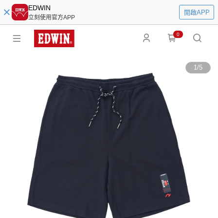
EDWIN
開啟APP
立刻使用官方APP
0
1
/
5