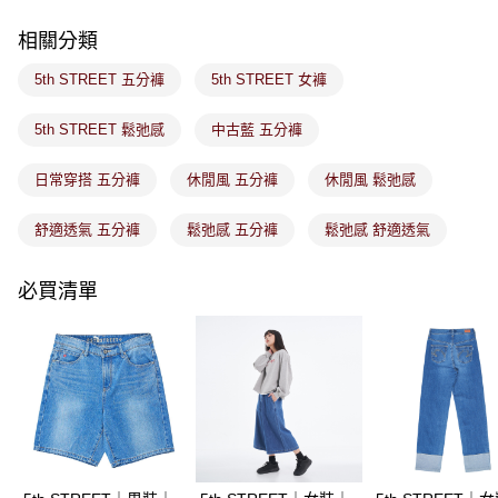
客戶支援中心」
https://netprotections.freshdesk.com/support/home
相關分類
7-11取貨付款
【注意事項】
１．透過由恩沛科技股份有限公司提供之「AFTEE先享後付」服務完成之交
免運費
5th STREET 五分褲
5th STREET 女褲
易，需依本服務之必要範圍內提供個人資料，並將交易相關給付款項請求債
權轉讓予恩沛科技股份有限公司。
付款後7-11取貨
２．關於個人資料處理事宜，請瀏覽以下網址：
5th STREET 鬆弛感
中古藍 五分褲
免運費
https://aftee.tw/terms/#terms3
３．未成年的使用者請事先徵得法定代理人或監護人之同意方可使用
日常穿搭 五分褲
休閒風 五分褲
休閒風 鬆弛感
宅配
「AFTEE先享後付」，若未經同意申辦者引起之損失，本公司不負相關責
任。
免運費
４．使用「AFTEE先享後付」時，將依據個別帳號之用戶狀況，依本公司即
舒適透氣 五分褲
鬆弛感 五分褲
鬆弛感 舒適透氣
時審查核予不同之上限額度；若仍有額度不足之情形，本公司將視審查結果
付款後門市取貨
請求用戶進行身份認證。
免運費
必買清單
５．嚴禁一人註冊多個帳號或使用他人資訊註冊。若發現惡意使用之情形，
恩沛科技股份有限公司將有權停止該用戶之使用額度並採取法律行動。