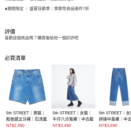
∎期間限定
盛夏狂歡季｜季節性商品兩件7折
評價
喜歡這個商品嗎？購買後給他一個好評吧
必買清單
5th STREET｜男裝｜
5th STREET｜女裝｜
5th STREET｜
鬆弛感五分褲｜石洗藍
牛仔八分寬褲｜中古藍
拼接中直褲｜中
NT$2,490
NT$3,490
NT$3,690