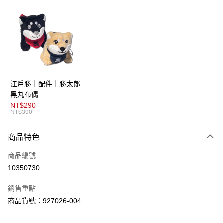
超商取貨付款
LINE Pay
AFTEE先享後付
相關說明
【關於「AFTEE先享後付」】
ATM付款
AFTEE先享後付是「在收到商品之後才付款」的支付方式。 讓您購物簡單
江戶勝｜配件｜勝太郎
便利好安心！
１．簡單：不需註冊會員、不需綁卡、不需儲值。
黑丸布偶
運送方式
２．便利：只要手機號碼，簡訊認證，即可結帳。
NT$290
３．安心：先確認商品／服務後，再付款。
NT$390
全家取貨付款
免運費
【「AFTEE先享後付」結帳流程】
商品特色
１．於結帳方式選擇「AFTEE先享後付」後，將跳轉至「AFTEE先享後付」
付款後全家取貨
結帳頁面，進行簡訊認證並確認金額後，即可完成結帳。
商品編號
２．訂單成立數日內，您將收到繳費通知簡訊。
免運費
３．收到繳費通知簡訊後14天內，點擊此簡訊中的連結，可透過四大超商／
10350730
ATM／網路銀行／等多元方式進行付款，方視為交易完成。
萊爾富取貨付款
※ 請注意：結帳手續完成當下不需立刻繳費，但若您需要取消訂單，請聯絡
銷售重點
免運費
購買商品的店家。未經商家同意取消之訂單仍視為有效，需透過AFTEE先享
後付繳納相關費用。
商品貨號：927026-004
付款後萊爾富取貨
※ 交易是否成功請以「AFTEE先享後付 」之結帳頁面顯示為準，若有關於
是否繳費成功／繳費後需取消欲退款等相關疑問，請聯繫「AFTEE先享後付
免運費