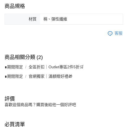
商品規格
材質
棉、彈性纖維
客服
商品相關分類 (2)
∎期間限定
全區折扣｜Outlet專區2件5折🛒
∎期間限定
官網獨家｜滿額贈好禮🎁
評價
喜歡這個商品嗎？購買後給他一個好評吧
必買清單