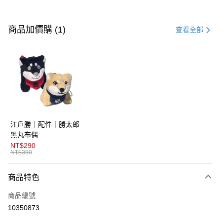
付款方式
信用卡一次付款
商品加價購 (1)
查看全部
超商取貨付款
LINE Pay
AFTEE先享後付
相關說明
【關於「AFTEE先享後付」】
ATM付款
AFTEE先享後付是「在收到商品之後才付款」的支付方式。 讓您購物簡單
江戶勝｜配件｜勝太郎
便利好安心！
１．簡單：不需註冊會員、不需綁卡、不需儲值。
黑丸布偶
運送方式
２．便利：只要手機號碼，簡訊認證，即可結帳。
NT$290
３．安心：先確認商品／服務後，再付款。
NT$390
全家取貨付款
免運費
【「AFTEE先享後付」結帳流程】
商品特色
１．於結帳方式選擇「AFTEE先享後付」後，將跳轉至「AFTEE先享後付」
付款後全家取貨
結帳頁面，進行簡訊認證並確認金額後，即可完成結帳。
商品編號
２．訂單成立數日內，您將收到繳費通知簡訊。
免運費
３．收到繳費通知簡訊後14天內，點擊此簡訊中的連結，可透過四大超商／
10350873
ATM／網路銀行／等多元方式進行付款，方視為交易完成。
萊爾富取貨付款