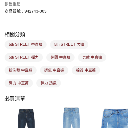
※ 請注意：結帳手續完成當下不需立刻繳費，但若您需要取消訂單，請聯絡
銷售重點
免運費
購買商品的店家。未經商家同意取消之訂單仍視為有效，需透過AFTEE先享
後付繳納相關費用。
商品貨號：942743-003
付款後萊爾富取貨
※ 交易是否成功請以「AFTEE先享後付 」之結帳頁面顯示為準，若有關於
是否繳費成功／繳費後需取消欲退款等相關疑問，請聯繫「AFTEE先享後付
免運費
客戶支援中心」
https://netprotections.freshdesk.com/support/home
相關分類
7-11取貨付款
【注意事項】
１．透過由恩沛科技股份有限公司提供之「AFTEE先享後付」服務完成之交
免運費
5th STREET 中直褲
5th STREET 男褲
易，需依本服務之必要範圍內提供個人資料，並將交易相關給付款項請求債
權轉讓予恩沛科技股份有限公司。
付款後7-11取貨
２．關於個人資料處理事宜，請瀏覽以下網址：
5th STREET 彈力
休閒 中直褲
男款 中直褲
免運費
https://aftee.tw/terms/#terms3
３．未成年的使用者請事先徵得法定代理人或監護人之同意方可使用
拔洗藍 中直褲
透氣 中直褲
棉質 中直褲
宅配
「AFTEE先享後付」，若未經同意申辦者引起之損失，本公司不負相關責
任。
免運費
４．使用「AFTEE先享後付」時，將依據個別帳號之用戶狀況，依本公司即
彈力 中直褲
彈力 透氣
時審查核予不同之上限額度；若仍有額度不足之情形，本公司將視審查結果
付款後門市取貨
請求用戶進行身份認證。
免運費
必買清單
５．嚴禁一人註冊多個帳號或使用他人資訊註冊。若發現惡意使用之情形，
恩沛科技股份有限公司將有權停止該用戶之使用額度並採取法律行動。