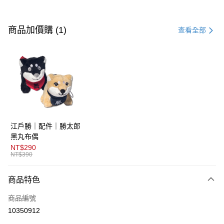
付款方式
信用卡一次付款
商品加價購 (1)
查看全部
超商取貨付款
LINE Pay
AFTEE先享後付
相關說明
【關於「AFTEE先享後付」】
ATM付款
AFTEE先享後付是「在收到商品之後才付款」的支付方式。 讓您購物簡單
江戶勝｜配件｜勝太郎
便利好安心！
１．簡單：不需註冊會員、不需綁卡、不需儲值。
黑丸布偶
運送方式
２．便利：只要手機號碼，簡訊認證，即可結帳。
NT$290
３．安心：先確認商品／服務後，再付款。
NT$390
全家取貨付款
免運費
【「AFTEE先享後付」結帳流程】
商品特色
１．於結帳方式選擇「AFTEE先享後付」後，將跳轉至「AFTEE先享後付」
付款後全家取貨
結帳頁面，進行簡訊認證並確認金額後，即可完成結帳。
商品編號
２．訂單成立數日內，您將收到繳費通知簡訊。
免運費
３．收到繳費通知簡訊後14天內，點擊此簡訊中的連結，可透過四大超商／
10350912
ATM／網路銀行／等多元方式進行付款，方視為交易完成。
萊爾富取貨付款