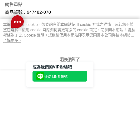
※ 請注意：結帳手續完成當下不需立刻繳費，但若您需要取消訂單，請聯絡
銷售重點
免運費
購買商品的店家。未經商家同意取消之訂單仍視為有效，需透過AFTEE先享
後付繳納相關費用。
商品貨號：947482-070
付款後萊爾富取貨
※ 交易是否成功請以「AFTEE先享後付 」之結帳頁面顯示為準，若有關於
是否繳費成功／繳費後需取消欲退款等相關疑問，請聯繫「AFTEE先享後付
本網站中使用 cookie，欲查詢有關本網站使用 cookie 方式之詳情，及若您不希
免運費
客戶支援中心」
https://netprotections.freshdesk.com/support/home
望在電腦上使用 cookie 時應如何變更電腦的 cookie 設定，請參閱本網站「
隱私
權條款
」之 Cookie 聲明。您繼續使用本網站即表示您同意本公司得按本網站使
相關分類
7-11取貨付款
【注意事項】
用條款之 Cookie 聲明使用 cookie。
了解更多 >
１．透過由恩沛科技股份有限公司提供之「AFTEE先享後付」服務完成之交
免運費
5th STREET 直筒褲
5th STREET 修身直筒
易，需依本服務之必要範圍內提供個人資料，並將交易相關給付款項請求債
權轉讓予恩沛科技股份有限公司。
付款後7-11取貨
我知道了
２．關於個人資料處理事宜，請瀏覽以下網址：
5th STREET 長褲
日常穿搭 直筒褲
米白 直筒褲
免運費
成為我們的VIP粉絲吧
https://aftee.tw/terms/#terms3
３．未成年的使用者請事先徵得法定代理人或監護人之同意方可使用
連結 LINE 帳號
修身 直筒褲
修身 長褲
修身直筒 長褲
宅配
「AFTEE先享後付」，若未經同意申辦者引起之損失，本公司不負相關責
任。
免運費
４．使用「AFTEE先享後付」時，將依據個別帳號之用戶狀況，依本公司即
修身直筒 女褲
機能丹寧 直筒褲
時審查核予不同之上限額度；若仍有額度不足之情形，本公司將視審查結果
付款後門市取貨
請求用戶進行身份認證。
免運費
必買清單
５．嚴禁一人註冊多個帳號或使用他人資訊註冊。若發現惡意使用之情形，
恩沛科技股份有限公司將有權停止該用戶之使用額度並採取法律行動。