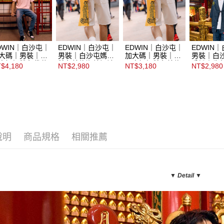
DWIN｜白沙屯｜
EDWIN｜白沙屯｜
EDWIN｜白沙屯｜
EDWIN
大碼｜男裝｜白
男裝｜白沙屯媽祖
加大碼｜男裝｜白
男裝｜白
屯媽祖雙色袋花
雙色結緣迦績短褲
沙屯媽祖雙色結緣
香燈腳牛
$4,180
NT$2,980
NT$3,180
NT$2,980
緣錐形褲
迦績短褲
說明
商品規格
相關推薦
▼ Detail
▼