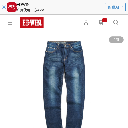
EDWIN
開啟APP
立刻使用官方APP
0
1
/
6