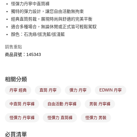
後付繳納相關費用。
怪彈力丹寧中直筒褲
付款後萊爾富取貨
※ 交易是否成功請以「AFTEE先享後付 」之結帳頁面顯示為準，若有關於
獨特的彈力設計，讓您自由活動無拘束
是否繳費成功／繳費後需取消欲退款等相關疑問，請聯繫「AFTEE先享後付
免運費
經典直筒剪裁，展現時尚與舒適的完美平衡
客戶支援中心」
https://netprotections.freshdesk.com/support/home
適合多種場合，無論休閒或正式皆可輕鬆駕馭
7-11取貨付款
【注意事項】
顏色：石洗綠/拔洗藍/拔淺藍
１．透過由恩沛科技股份有限公司提供之「AFTEE先享後付」服務完成之交
免運費
易，需依本服務之必要範圍內提供個人資料，並將交易相關給付款項請求債
銷售重點
權轉讓予恩沛科技股份有限公司。
付款後7-11取貨
２．關於個人資料處理事宜，請瀏覽以下網址：
商品貨號：145343
免運費
https://aftee.tw/terms/#terms3
３．未成年的使用者請事先徵得法定代理人或監護人之同意方可使用
宅配
「AFTEE先享後付」，若未經同意申辦者引起之損失，本公司不負相關責
任。
免運費
相關分類
４．使用「AFTEE先享後付」時，將依據個別帳號之用戶狀況，依本公司即
時審查核予不同之上限額度；若仍有額度不足之情形，本公司將視審查結果
付款後門市取貨
丹寧 經典
直筒 丹寧
彈力 丹寧
EDWIN 丹寧
請求用戶進行身份認證。
免運費
５．嚴禁一人註冊多個帳號或使用他人資訊註冊。若發現惡意使用之情形，
恩沛科技股份有限公司將有權停止該用戶之使用額度並採取法律行動。
中直筒 丹寧褲
自由活動 丹寧褲
男裝 丹寧褲
怪彈力 丹寧褲
怪彈力 直筒褲
怪彈力 男裝
必買清單