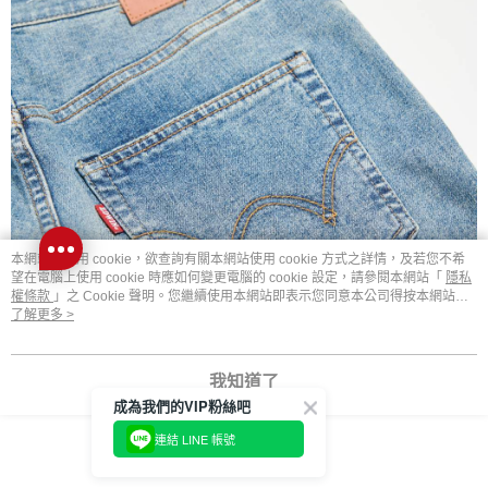
本網站中使用 cookie，欲查詢有關本網站使用 cookie 方式之詳情，及若您不希
望在電腦上使用 cookie 時應如何變更電腦的 cookie 設定，請參閱本網站「
隱私
權條款
」之 Cookie 聲明。您繼續使用本網站即表示您同意本公司得按本網站使
用條款之 Cookie 聲明使用 cookie。
了解更多 >
我知道了
成為我們的VIP粉絲吧
連結 LINE 帳號