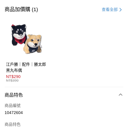
信用卡一次付款
商品加價購 (1)
查看全部
超商取貨付款
LINE Pay
AFTEE先享後付
相關說明
【關於「AFTEE先享後付」】
ATM付款
AFTEE先享後付是「在收到商品之後才付款」的支付方式。 讓您購物簡單
江戶勝｜配件｜勝太郎
便利好安心！
１．簡單：不需註冊會員、不需綁卡、不需儲值。
黑丸布偶
運送方式
２．便利：只要手機號碼，簡訊認證，即可結帳。
NT$290
３．安心：先確認商品／服務後，再付款。
NT$390
全家取貨付款
免運費
【「AFTEE先享後付」結帳流程】
商品特色
１．於結帳方式選擇「AFTEE先享後付」後，將跳轉至「AFTEE先享後付」
付款後全家取貨
結帳頁面，進行簡訊認證並確認金額後，即可完成結帳。
商品編號
２．訂單成立數日內，您將收到繳費通知簡訊。
免運費
３．收到繳費通知簡訊後14天內，點擊此簡訊中的連結，可透過四大超商／
10472604
ATM／網路銀行／等多元方式進行付款，方視為交易完成。
萊爾富取貨付款
※ 請注意：結帳手續完成當下不需立刻繳費，但若您需要取消訂單，請聯絡
商品特色
免運費
購買商品的店家。未經商家同意取消之訂單仍視為有效，需透過AFTEE先享