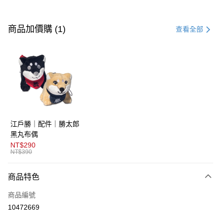
付款方式
信用卡一次付款
商品加價購 (1)
查看全部
超商取貨付款
LINE Pay
AFTEE先享後付
相關說明
【關於「AFTEE先享後付」】
ATM付款
AFTEE先享後付是「在收到商品之後才付款」的支付方式。 讓您購物簡單
江戶勝｜配件｜勝太郎
便利好安心！
１．簡單：不需註冊會員、不需綁卡、不需儲值。
黑丸布偶
運送方式
２．便利：只要手機號碼，簡訊認證，即可結帳。
NT$290
３．安心：先確認商品／服務後，再付款。
NT$390
全家取貨付款
免運費
【「AFTEE先享後付」結帳流程】
商品特色
１．於結帳方式選擇「AFTEE先享後付」後，將跳轉至「AFTEE先享後付」
付款後全家取貨
結帳頁面，進行簡訊認證並確認金額後，即可完成結帳。
商品編號
２．訂單成立數日內，您將收到繳費通知簡訊。
免運費
３．收到繳費通知簡訊後14天內，點擊此簡訊中的連結，可透過四大超商／
10472669
ATM／網路銀行／等多元方式進行付款，方視為交易完成。
萊爾富取貨付款