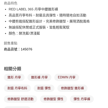
※ 請注意：結帳手續完成當下不需立刻繳費，但若您需要取消訂單，請聯絡
商品特色
免運費
購買商品的店家。未經商家同意取消之訂單仍視為有效，需透過AFTEE先享
後付繳納相關費用。
RED LABEL 365 丹寧中腰錐形褲
付款後萊爾富取貨
※ 交易是否成功請以「AFTEE先享後付 」之結帳頁面顯示為準，若有關於
高品質丹寧布料，耐磨且具彈性，隨時隨地自如活動
是否繳費成功／繳費後需取消欲退款等相關疑問，請聯繫「AFTEE先享後付
免運費
中腰剪裁搭配錐形設計，完美修飾腿型，展現洒脫風格
客戶支援中心」
https://netprotections.freshdesk.com/support/home
無論搭配休閒或正式服裝，皆能輕鬆駕馭
7-11取貨付款
【注意事項】
顏色：酵洗藍/漂淺藍
１．透過由恩沛科技股份有限公司提供之「AFTEE先享後付」服務完成之交
免運費
易，需依本服務之必要範圍內提供個人資料，並將交易相關給付款項請求債
銷售重點
權轉讓予恩沛科技股份有限公司。
付款後7-11取貨
２．關於個人資料處理事宜，請瀏覽以下網址：
商品貨號：145076
免運費
https://aftee.tw/terms/#terms3
３．未成年的使用者請事先徵得法定代理人或監護人之同意方可使用
宅配
「AFTEE先享後付」，若未經同意申辦者引起之損失，本公司不負相關責
任。
免運費
相關分類
４．使用「AFTEE先享後付」時，將依據個別帳號之用戶狀況，依本公司即
時審查核予不同之上限額度；若仍有額度不足之情形，本公司將視審查結果
付款後門市取貨
錐形 丹寧
錐形褲 丹寧
EDWIN 丹寧
請求用戶進行身份認證。
免運費
５．嚴禁一人註冊多個帳號或使用他人資訊註冊。若發現惡意使用之情形，
恩沛科技股份有限公司將有權停止該用戶之使用額度並採取法律行動。
耐磨 丹寧布料
耐磨 彈性
修飾腿型 錐形褲
修飾腿型 舒適活動
修飾腿型 彈性
彈性 丹寧褲