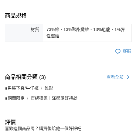
商品規格
材質
73%棉、13%聚酯纖維、13%尼龍、1%彈
性纖維
客服
商品相關分類 (3)
查看全部
∎男裝下身/牛仔褲
錐形
∎期間限定
官網獨家｜滿額贈好禮🎁
評價
喜歡這個商品嗎？購買後給他一個好評吧