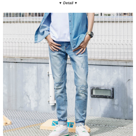
▼ Detail
▼