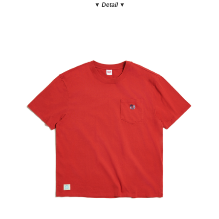
▼ Detail
▼