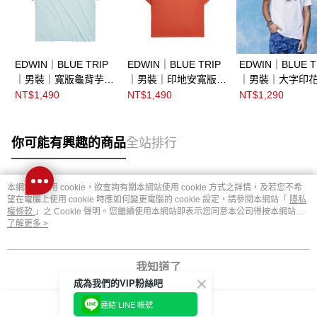
EDWIN｜BLUE TRIP
EDWIN｜BLUE TRIP
EDWIN｜BLUE T
｜男裝｜寬版龜背芋短
｜男裝｜印地安寬版短
｜男裝｜大字印
袖T恤
袖T恤
T恤
NT$1,490
NT$1,490
NT$1,290
你可能有興趣的商品
全站排行
本網站中使用 cookie，欲查詢有關本網站使用 cookie 方式之詳情，及若您不希
熱門標籤
望在電腦上使用 cookie 時應如何變更電腦的 cookie 設定，請參閱本網站「
隱私
權條款
」之 Cookie 聲明。您繼續使用本網站即表示您同意本公司得按本網站使
用條款之 Cookie 聲明使用 cookie。
了解更多 >
我知道了
成為我們的VIP粉絲吧
連結 LINE 帳號