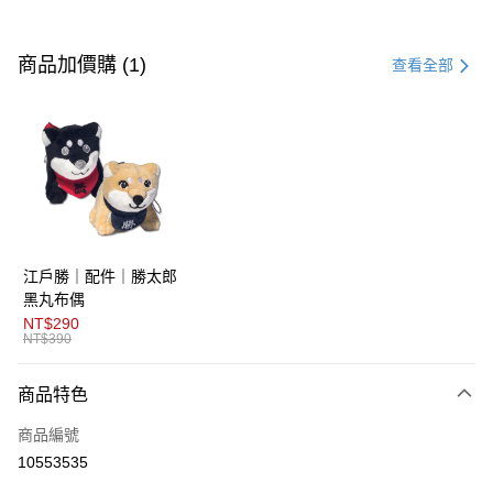
付款方式
信用卡一次付款
商品加價購 (1)
查看全部
超商取貨付款
LINE Pay
AFTEE先享後付
相關說明
【關於「AFTEE先享後付」】
ATM付款
AFTEE先享後付是「在收到商品之後才付款」的支付方式。 讓您購物簡單
江戶勝｜配件｜勝太郎
便利好安心！
１．簡單：不需註冊會員、不需綁卡、不需儲值。
黑丸布偶
運送方式
２．便利：只要手機號碼，簡訊認證，即可結帳。
NT$290
３．安心：先確認商品／服務後，再付款。
NT$390
全家取貨付款
免運費
【「AFTEE先享後付」結帳流程】
商品特色
１．於結帳方式選擇「AFTEE先享後付」後，將跳轉至「AFTEE先享後付」
付款後全家取貨
結帳頁面，進行簡訊認證並確認金額後，即可完成結帳。
商品編號
２．訂單成立數日內，您將收到繳費通知簡訊。
免運費
３．收到繳費通知簡訊後14天內，點擊此簡訊中的連結，可透過四大超商／
10553535
ATM／網路銀行／等多元方式進行付款，方視為交易完成。
萊爾富取貨付款