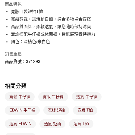
※ 請注意：結帳手續完成當下不需立刻繳費，但若您需要取消訂單，請聯絡
商品特色
免運費
購買商品的店家。未經商家同意取消之訂單仍視為有效，需透過AFTEE先享
後付繳納相關費用。
寬版口袋短袖T恤
付款後萊爾富取貨
※ 交易是否成功請以「AFTEE先享後付 」之結帳頁面顯示為準，若有關於
寬鬆剪裁，讓活動自如，適合多種場合穿搭
是否繳費成功／繳費後需取消欲退款等相關疑問，請聯繫「AFTEE先享後付
免運費
高品質面料，柔軟透氣，讓您隨時保持清爽
客戶支援中心」
https://netprotections.freshdesk.com/support/home
無論搭配牛仔褲或休閒褲，皆能展現獨特魅力
7-11取貨付款
【注意事項】
顏色：深桔色/米白色
１．透過由恩沛科技股份有限公司提供之「AFTEE先享後付」服務完成之交
免運費
易，需依本服務之必要範圍內提供個人資料，並將交易相關給付款項請求債
銷售重點
權轉讓予恩沛科技股份有限公司。
付款後7-11取貨
２．關於個人資料處理事宜，請瀏覽以下網址：
商品貨號：371293
免運費
https://aftee.tw/terms/#terms3
３．未成年的使用者請事先徵得法定代理人或監護人之同意方可使用
宅配
「AFTEE先享後付」，若未經同意申辦者引起之損失，本公司不負相關責
任。
免運費
相關分類
４．使用「AFTEE先享後付」時，將依據個別帳號之用戶狀況，依本公司即
時審查核予不同之上限額度；若仍有額度不足之情形，本公司將視審查結果
付款後門市取貨
寬鬆 牛仔褲
寬版 牛仔褲
透氣 牛仔褲
請求用戶進行身份認證。
免運費
５．嚴禁一人註冊多個帳號或使用他人資訊註冊。若發現惡意使用之情形，
恩沛科技股份有限公司將有權停止該用戶之使用額度並採取法律行動。
EDWIN 牛仔褲
寬版 短袖
寬版 T恤
透氣 EDWIN
透氣 短袖
透氣 T恤