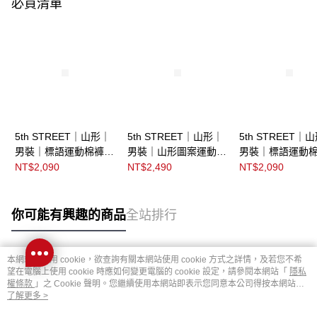
必買清單
5th STREET｜山形｜
5th STREET｜山形｜
5th STREET｜
男裝｜標語運動棉褲｜
男裝｜山形圖案運動棉
男裝｜標語運動
黑色
褲｜中灰色
黑灰色
NT$2,090
NT$2,490
NT$2,090
你可能有興趣的商品
全站排行
本網站中使用 cookie，欲查詢有關本網站使用 cookie 方式之詳情，及若您不希
熱門標籤
望在電腦上使用 cookie 時應如何變更電腦的 cookie 設定，請參閱本網站「
隱私
權條款
」之 Cookie 聲明。您繼續使用本網站即表示您同意本公司得按本網站使
用條款之 Cookie 聲明使用 cookie。
了解更多 >