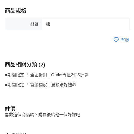
商品規格
材質
棉
客服
商品相關分類 (2)
∎期間限定
全區折扣｜Outlet專區2件5折🛒
∎期間限定
官網獨家｜滿額贈好禮🎁
評價
喜歡這個商品嗎？購買後給他一個好評吧