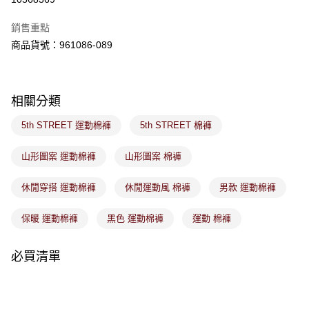
ATM／網路銀行／等多元方式進行付款，方視為交易完成。
萊爾富取貨付款
※ 請注意：結帳手續完成當下不需立刻繳費，但若您需要取消訂單，請聯絡
銷售重點
免運費
購買商品的店家。未經商家同意取消之訂單仍視為有效，需透過AFTEE先享
後付繳納相關費用。
商品貨號：961086-089
付款後萊爾富取貨
※ 交易是否成功請以「AFTEE先享後付 」之結帳頁面顯示為準，若有關於
是否繳費成功／繳費後需取消欲退款等相關疑問，請聯繫「AFTEE先享後付
免運費
客戶支援中心」
https://netprotections.freshdesk.com/support/home
相關分類
7-11取貨付款
【注意事項】
１．透過由恩沛科技股份有限公司提供之「AFTEE先享後付」服務完成之交
免運費
5th STREET 運動棉褲
5th STREET 棉褲
易，需依本服務之必要範圍內提供個人資料，並將交易相關給付款項請求債
權轉讓予恩沛科技股份有限公司。
付款後7-11取貨
２．關於個人資料處理事宜，請瀏覽以下網址：
山形圖案 運動棉褲
山形圖案 棉褲
免運費
https://aftee.tw/terms/#terms3
３．未成年的使用者請事先徵得法定代理人或監護人之同意方可使用
休閒穿搭 運動棉褲
休閒運動風 棉褲
男款 運動棉褲
宅配
「AFTEE先享後付」，若未經同意申辦者引起之損失，本公司不負相關責
任。
免運費
４．使用「AFTEE先享後付」時，將依據個別帳號之用戶狀況，依本公司即
保暖 運動棉褲
黑色 運動棉褲
運動 棉褲
時審查核予不同之上限額度；若仍有額度不足之情形，本公司將視審查結果
付款後門市取貨
請求用戶進行身份認證。
免運費
必買清單
５．嚴禁一人註冊多個帳號或使用他人資訊註冊。若發現惡意使用之情形，
恩沛科技股份有限公司將有權停止該用戶之使用額度並採取法律行動。