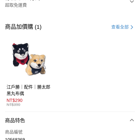
超取免運費
付款方式
信用卡一次付款
商品加價購 (1)
查看全部
超商取貨付款
LINE Pay
AFTEE先享後付
相關說明
【關於「AFTEE先享後付」】
ATM付款
AFTEE先享後付是「在收到商品之後才付款」的支付方式。 讓您購物簡單
江戶勝｜配件｜勝太郎
便利好安心！
１．簡單：不需註冊會員、不需綁卡、不需儲值。
黑丸布偶
運送方式
２．便利：只要手機號碼，簡訊認證，即可結帳。
NT$290
３．安心：先確認商品／服務後，再付款。
NT$390
全家取貨付款
免運費
【「AFTEE先享後付」結帳流程】
商品特色
１．於結帳方式選擇「AFTEE先享後付」後，將跳轉至「AFTEE先享後付」
付款後全家取貨
結帳頁面，進行簡訊認證並確認金額後，即可完成結帳。
商品編號
２．訂單成立數日內，您將收到繳費通知簡訊。
免運費
３．收到繳費通知簡訊後14天內，點擊此簡訊中的連結，可透過四大超商／
10568369