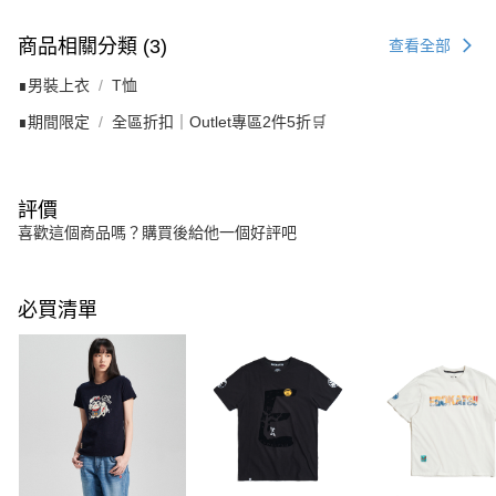
商品相關分類 (3)
查看全部
∎男裝上衣
T恤
∎期間限定
全區折扣｜Outlet專區2件5折🛒
評價
喜歡這個商品嗎？購買後給他一個好評吧
必買清單