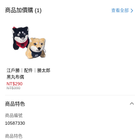
信用卡一次付款
商品加價購 (1)
查看全部
超商取貨付款
LINE Pay
AFTEE先享後付
相關說明
【關於「AFTEE先享後付」】
ATM付款
AFTEE先享後付是「在收到商品之後才付款」的支付方式。 讓您購物簡單
江戶勝｜配件｜勝太郎
便利好安心！
１．簡單：不需註冊會員、不需綁卡、不需儲值。
黑丸布偶
運送方式
２．便利：只要手機號碼，簡訊認證，即可結帳。
NT$290
３．安心：先確認商品／服務後，再付款。
NT$390
全家取貨付款
免運費
【「AFTEE先享後付」結帳流程】
商品特色
１．於結帳方式選擇「AFTEE先享後付」後，將跳轉至「AFTEE先享後付」
付款後全家取貨
結帳頁面，進行簡訊認證並確認金額後，即可完成結帳。
商品編號
２．訂單成立數日內，您將收到繳費通知簡訊。
免運費
３．收到繳費通知簡訊後14天內，點擊此簡訊中的連結，可透過四大超商／
10587330
ATM／網路銀行／等多元方式進行付款，方視為交易完成。
萊爾富取貨付款
※ 請注意：結帳手續完成當下不需立刻繳費，但若您需要取消訂單，請聯絡
商品特色
免運費
購買商品的店家。未經商家同意取消之訂單仍視為有效，需透過AFTEE先享