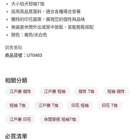
後付繳納相關費用。
大小珀犬短袖T恤
付款後萊爾富取貨
※ 交易是否成功請以「AFTEE先享後付 」之結帳頁面顯示為準，若有關於
採用高品質面料，適合各種場合穿著
是否繳費成功／繳費後需取消欲退款等相關疑問，請聯繫「AFTEE先享後付
免運費
獨特的印花圖案，展現您的個性與品味
客戶支援中心」
https://netprotections.freshdesk.com/support/home
無論是休閒外出或家中放鬆，皆能輕鬆搭配
7-11取貨付款
【注意事項】
顏色：褐色/米白色
１．透過由恩沛科技股份有限公司提供之「AFTEE先享後付」服務完成之交
免運費
易，需依本服務之必要範圍內提供個人資料，並將交易相關給付款項請求債
銷售重點
權轉讓予恩沛科技股份有限公司。
付款後7-11取貨
２．關於個人資料處理事宜，請瀏覽以下網址：
商品貨號：U70483
免運費
https://aftee.tw/terms/#terms3
３．未成年的使用者請事先徵得法定代理人或監護人之同意方可使用
宅配
「AFTEE先享後付」，若未經同意申辦者引起之損失，本公司不負相關責
任。
免運費
相關分類
４．使用「AFTEE先享後付」時，將依據個別帳號之用戶狀況，依本公司即
時審查核予不同之上限額度；若仍有額度不足之情形，本公司將視審查結果
付款後門市取貨
江戶勝 個性
江戶勝 短袖
個性 T恤
短袖 個性
請求用戶進行身份認證。
免運費
５．嚴禁一人註冊多個帳號或使用他人資訊註冊。若發現惡意使用之情形，
恩沛科技股份有限公司將有權停止該用戶之使用額度並採取法律行動。
短袖 T恤
江戶勝 T恤
印花 短袖
印花 T恤
江戶勝 印花
休閒穿搭 短袖T恤
必買清單