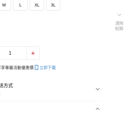
M
L
XL
3L
清除
紀錄
帳可享專屬活動優惠價
立即下載
送方式
費
次付款
付款