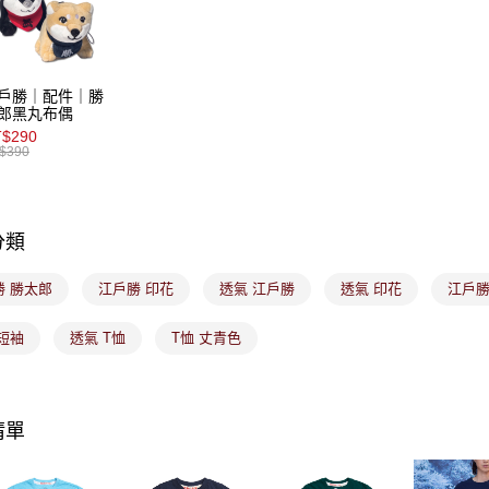
免運費
【注意事
7-11取貨
１．透過由
交易，需
免運費
求債權轉
戶勝｜配件｜勝
２．關於
付款後7-1
郎黑丸布偶
https://aft
$290
免運費
３．未成
$390
「AFTE
宅配
任。
４．使用「
免運費
即時審查
分類
結果請求
付款後門
５．嚴禁
免運費
形，恩沛
勝 勝太郎
江戶勝 印花
透氣 江戶勝
透氣 印花
江戶勝
動。
短袖
透氣 T恤
T恤 丈青色
清單