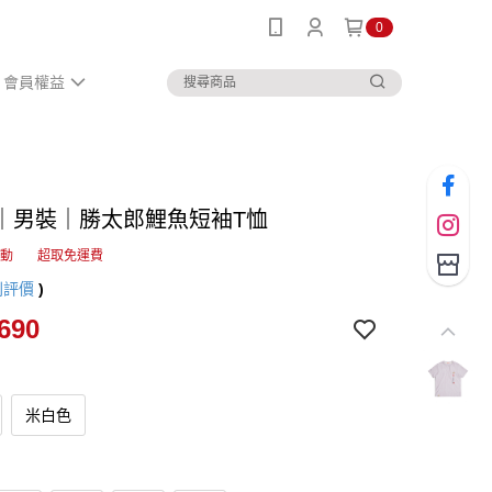
0
會員權益
｜男裝｜勝太郎鯉魚短袖T恤
活動
超取免運費
則評價
)
690
米白色