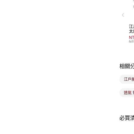
江
太
NT
NT
相關
江戶
透氣 
必買