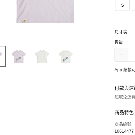
S
尺寸表
數量
App 結
付款與運
超取免運
付款方式
商品特色
信用卡一
商品編號
10614477
超商取貨