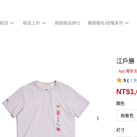
新訊
新品上市
熱銷商品排行
暢銷聯名/授權系列
江戶勝
App 獨享
5 (
2
NT$1,
顏色
粉紫色
尺寸