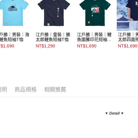
戶勝｜男裝｜海
江戶勝｜童裝｜勝
江戶勝｜男裝｜鯉
江戶勝｜
鯉魚短袖T恤
太郎鯉魚短袖T恤
魚圖騰印花短袖T
太郎四面
恤
恤
$1,690
NT$1,290
NT$1,690
NT$1,690
說明
商品規格
相關推薦
▼ Detail
▼