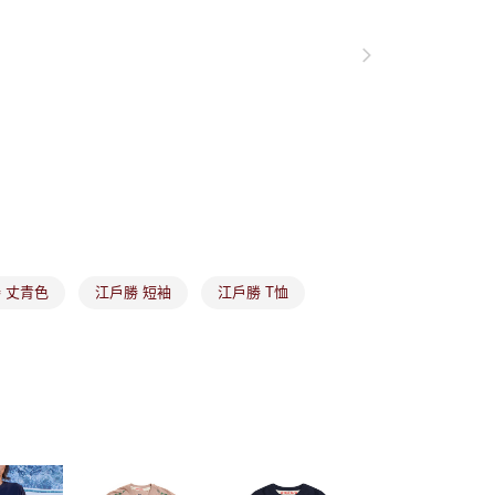
項】
付款
恩沛科技股份有限公司提供之「AFTEE先享後付」服務完成之
依本服務之必要範圍內提供個人資料，並將交易相關給付款項請
讓予恩沛科技股份有限公司。
個人資料處理事宜，請瀏覽以下網址：
1取貨
ee.tw/terms/#terms3
年的使用者請事先徵得法定代理人或監護人之同意方可使用
E先享後付」，若未經同意申辦者引起之損失，本公司不負相關責
AFTEE先享後付」時，將依據個別帳號之用戶狀況，依本公司
核予不同之上限額度；若仍有額度不足之情形，本公司將視審查
用戶進行身份認證。
市取貨
一人註冊多個帳號或使用他人資訊註冊。若發現惡意使用之情
科技股份有限公司將有權停止該用戶之使用額度並採取法律行
 丈青色
江戶勝 短袖
江戶勝 T恤