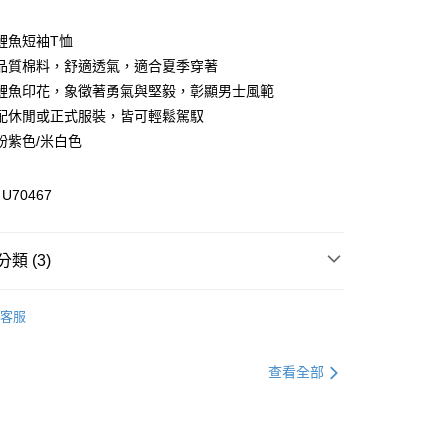
鯉魚短袖T恤
品質棉料，舒適透氣，適合夏季穿著
享後付
鯉魚印花，象徵著勇氣與堅毅，彰顯男士風範
FTEE先享後付」】
配休閒或正式服裝，皆可輕鬆駕馭
先享後付是「在收到商品之後才付款」的支付方式。 讓您購物簡單
粉紫色/米白色
心！
：不需註冊會員、不需綁卡、不需儲值。
：只要手機號碼，簡訊認證，即可結帳。
70467
：先確認商品／服務後，再付款。
付款
EE先享後付」結帳流程】
類 (3)
方式選擇「AFTEE先享後付」後，將跳轉至「AFTEE先享後
頁面，進行簡訊認證並確認金額後，即可完成結帳。
家取貨
成立數日內，您將收到繳費通知簡訊。
T恤
費通知簡訊後14天內，點擊此簡訊中的連結，可透過四大超商
客服
網路銀行／等多元方式進行付款，方視為交易完成。
全區折扣｜Outlet專區2件5折🛒
：結帳手續完成當下不需立刻繳費，但若您需要取消訂單，請聯
貨付款
官網獨家｜滿額贈好禮🎁
的店家。未經商家同意取消之訂單仍視為有效，需透過AFTEE
查看全部
繳納相關費用。
否成功請以「AFTEE先享後付 」之結帳頁面顯示為準，若有關於
功／繳費後需取消欲退款等相關疑問，請聯繫「AFTEE先享後
爾富取貨
援中心」
https://netprotections.freshdesk.com/support/home