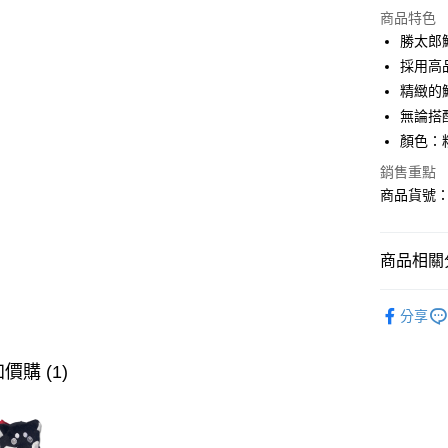
商品特色
LINE Pay
勝太郎
採用高
AFTEE先
精緻的
相關說明
【關於「A
無論搭
ATM付款
AFTEE
顏色：
便利好安
１．簡單
銷售重點
２．便利
商品貨號：U
運送方式
３．安心
全家取貨
【「AFT
免運費
商品相關分
１．於結帳
付」結帳
付款後全
２．訂單
∎男裝上衣
３．收到繳
分享
免運費
∎期間限定
／ATM／
※ 請注意
萊爾富取
∎期間限定
絡購買商品
價購 (1)
先享後付
免運費
※ 交易是
是否繳費成
付款後萊
付客戶支