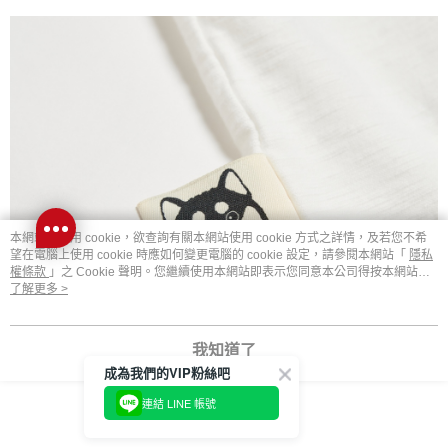
本網站中使用 cookie，欲查詢有關本網站使用 cookie 方式之詳情，及若您不希
望在電腦上使用 cookie 時應如何變更電腦的 cookie 設定，請參閱本網站「
隱私
權條款
」之 Cookie 聲明。您繼續使用本網站即表示您同意本公司得按本網站使
用條款之 Cookie 聲明使用 cookie。
了解更多 >
我知道了
成為我們的VIP粉絲吧
連結 LINE 帳號