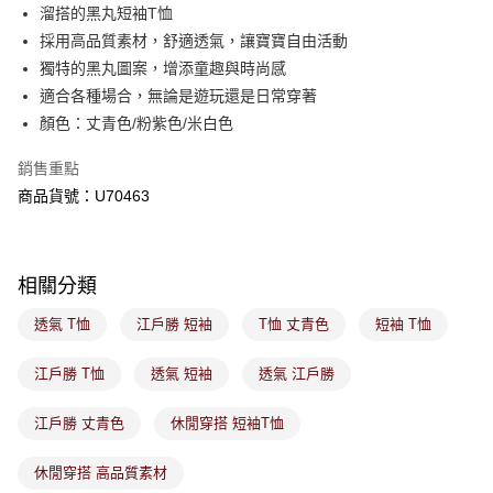
後付繳納相關費用。
溜搭的黑丸短袖T恤
付款後萊爾富取貨
※ 交易是否成功請以「AFTEE先享後付 」之結帳頁面顯示為準，若有關於
採用高品質素材，舒適透氣，讓寶寶自由活動
是否繳費成功／繳費後需取消欲退款等相關疑問，請聯繫「AFTEE先享後付
免運費
獨特的黑丸圖案，增添童趣與時尚感
客戶支援中心」
https://netprotections.freshdesk.com/support/home
適合各種場合，無論是遊玩還是日常穿著
7-11取貨付款
【注意事項】
顏色：丈青色/粉紫色/米白色
１．透過由恩沛科技股份有限公司提供之「AFTEE先享後付」服務完成之交
免運費
易，需依本服務之必要範圍內提供個人資料，並將交易相關給付款項請求債
銷售重點
權轉讓予恩沛科技股份有限公司。
付款後7-11取貨
２．關於個人資料處理事宜，請瀏覽以下網址：
商品貨號：U70463
免運費
https://aftee.tw/terms/#terms3
３．未成年的使用者請事先徵得法定代理人或監護人之同意方可使用
宅配
「AFTEE先享後付」，若未經同意申辦者引起之損失，本公司不負相關責
任。
免運費
相關分類
４．使用「AFTEE先享後付」時，將依據個別帳號之用戶狀況，依本公司即
時審查核予不同之上限額度；若仍有額度不足之情形，本公司將視審查結果
付款後門市取貨
透氣 T恤
江戶勝 短袖
T恤 丈青色
短袖 T恤
請求用戶進行身份認證。
免運費
５．嚴禁一人註冊多個帳號或使用他人資訊註冊。若發現惡意使用之情形，
恩沛科技股份有限公司將有權停止該用戶之使用額度並採取法律行動。
江戶勝 T恤
透氣 短袖
透氣 江戶勝
江戶勝 丈青色
休閒穿搭 短袖T恤
休閒穿搭 高品質素材