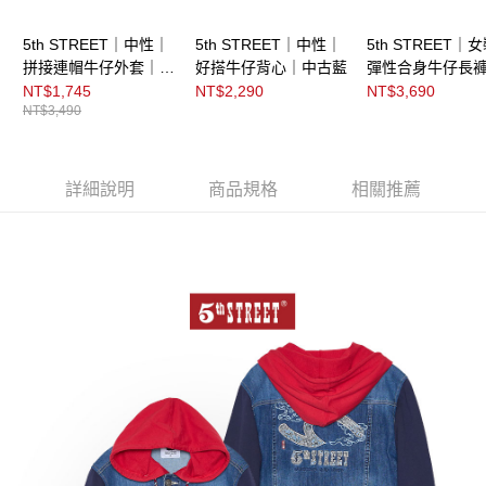
5th STREET｜中性｜
5th STREET｜中性｜
5th STREET｜
拼接連帽牛仔外套｜石
好搭牛仔背心｜中古藍
彈性合身牛仔長
洗藍
古藍
NT$1,745
NT$2,290
NT$3,690
NT$3,490
詳細說明
商品規格
相關推薦