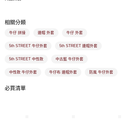
付款後萊爾富取貨
※ 交易是否成功請以「AFTEE先享後付 」之結帳頁面顯示為準，若有關於
是否繳費成功／繳費後需取消欲退款等相關疑問，請聯繫「AFTEE先享後付
免運費
客戶支援中心」
https://netprotections.freshdesk.com/support/home
相關分類
7-11取貨付款
【注意事項】
１．透過由恩沛科技股份有限公司提供之「AFTEE先享後付」服務完成之交
免運費
牛仔 拼接
連帽 外套
牛仔 外套
易，需依本服務之必要範圍內提供個人資料，並將交易相關給付款項請求債
權轉讓予恩沛科技股份有限公司。
付款後7-11取貨
２．關於個人資料處理事宜，請瀏覽以下網址：
5th STREET 牛仔外套
5th STREET 連帽外套
免運費
https://aftee.tw/terms/#terms3
３．未成年的使用者請事先徵得法定代理人或監護人之同意方可使用
5th STREET 中性款
中古藍 牛仔外套
宅配
「AFTEE先享後付」，若未經同意申辦者引起之損失，本公司不負相關責
任。
免運費
４．使用「AFTEE先享後付」時，將依據個別帳號之用戶狀況，依本公司即
中性款 牛仔外套
牛仔布 連帽外套
防風 牛仔外套
時審查核予不同之上限額度；若仍有額度不足之情形，本公司將視審查結果
付款後門市取貨
請求用戶進行身份認證。
免運費
必買清單
５．嚴禁一人註冊多個帳號或使用他人資訊註冊。若發現惡意使用之情形，
恩沛科技股份有限公司將有權停止該用戶之使用額度並採取法律行動。