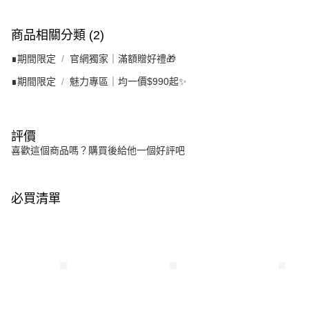
商品相關分類 (2)
∎期間限定
官網獨家｜滿額贈好禮🎁
∎期間限定
魅力專區｜均一價$990起✨
評價
喜歡這個商品嗎？購買後給他一個好評吧
必買清單