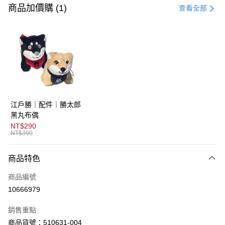
信用卡一次付款
商品加價購 (1)
查看全部
超商取貨付款
LINE Pay
AFTEE先享後付
相關說明
【關於「AFTEE先享後付」】
ATM付款
AFTEE先享後付是「在收到商品之後才付款」的支付方式。 讓您購物簡單
江戶勝｜配件｜勝太郎
便利好安心！
１．簡單：不需註冊會員、不需綁卡、不需儲值。
黑丸布偶
運送方式
２．便利：只要手機號碼，簡訊認證，即可結帳。
NT$290
３．安心：先確認商品／服務後，再付款。
NT$390
全家取貨付款
免運費
【「AFTEE先享後付」結帳流程】
商品特色
１．於結帳方式選擇「AFTEE先享後付」後，將跳轉至「AFTEE先享後付」
付款後全家取貨
結帳頁面，進行簡訊認證並確認金額後，即可完成結帳。
商品編號
２．訂單成立數日內，您將收到繳費通知簡訊。
免運費
３．收到繳費通知簡訊後14天內，點擊此簡訊中的連結，可透過四大超商／
10666979
ATM／網路銀行／等多元方式進行付款，方視為交易完成。
萊爾富取貨付款
※ 請注意：結帳手續完成當下不需立刻繳費，但若您需要取消訂單，請聯絡
銷售重點
免運費
購買商品的店家。未經商家同意取消之訂單仍視為有效，需透過AFTEE先享
後付繳納相關費用。
商品貨號：510631-004