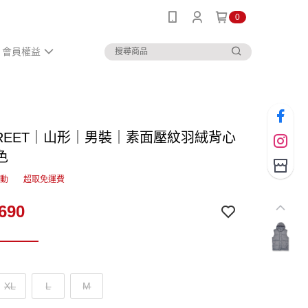
0
會員權益
STREET｜山形｜男裝｜素面壓紋羽絨背心
色
活動
超取免運費
690
XL
L
M