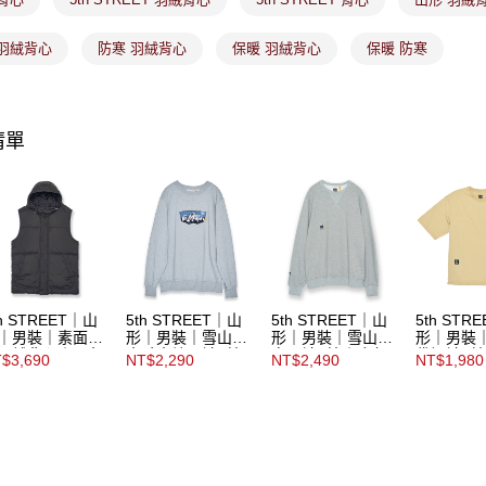
https://aft
免運費
３．未成
「AFTE
 羽絨背心
防寒 羽絨背心
保暖 羽絨背心
保暖 防寒
宅配
任。
４．使用「
免運費
即時審查
結果請求
付款後門
清單
５．嚴禁
免運費
形，恩沛
動。
th STREET｜山
5th STREET｜山
5th STREET｜山
5th STR
｜男裝｜素面壓
形｜男裝｜雪山毛
形｜男裝｜雪山圖
形｜男裝
羽絨背心｜黑色
巾毛巾繡長袖T恤
案長袖T恤｜麻灰
袋短袖T
$3,690
NT$2,290
NT$2,490
NT$1,980
｜麻灰色
色
其