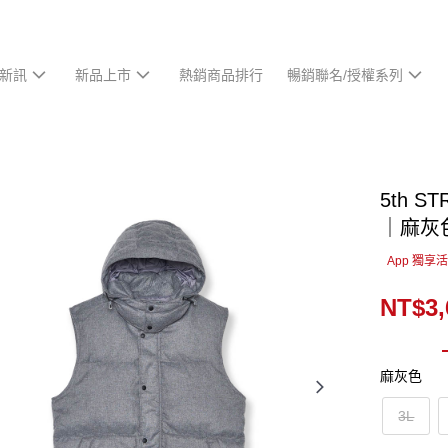
新訊
新品上市
熱銷商品排行
暢銷聯名/授權系列
5th 
｜麻灰
App 獨享
NT$3,
麻灰色
3L