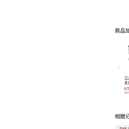
商品加
江
太
NT
NT
相關
羽絨 