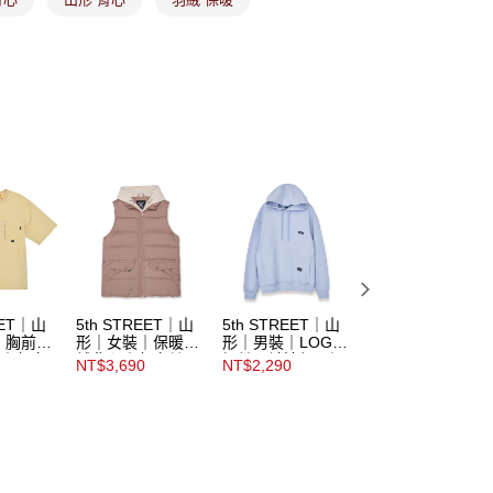
ee.tw/terms/#terms3
年的使用者請事先徵得法定代理人或監護人之同意方可使用
E先享後付」，若未經同意申辦者引起之損失，本公司不負相關責
AFTEE先享後付」時，將依據個別帳號之用戶狀況，依本公司
核予不同之上限額度；若仍有額度不足之情形，本公司將視審查
用戶進行身份認證。
市取貨
一人註冊多個帳號或使用他人資訊註冊。若發現惡意使用之情
科技股份有限公司將有權停止該用戶之使用額度並採取法律行
EET｜山
5th STREET｜山
5th STREET｜山
5th STREET｜山
｜胸前口
形｜女裝｜保暖羽
形｜男裝｜LOGO
形｜男裝｜胸前口
恤｜灰卡
絨背心｜灰卡其
設計長袖連帽T｜
袋厚版印花長袖T
NT$3,690
NT$2,290
NT$1,690
淺灰色
恤｜黑色