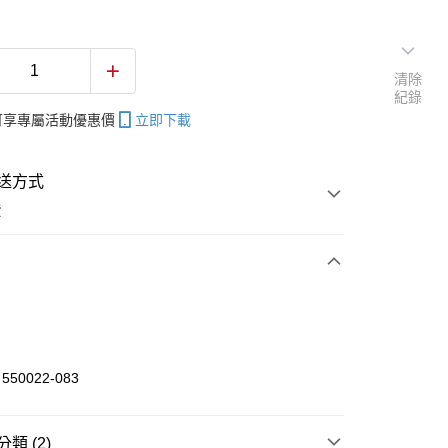
清除
紀錄
帳可享專屬活動優惠價
立即下載
送方式
費
次付款
付款
50022-083
享後付
類 (2)