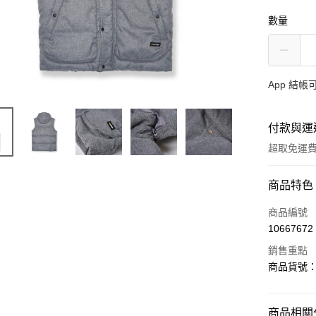
數量
App 結
付款與運
超取免運
付款方式
商品特色
信用卡一
商品編號
10667672
超商取貨
銷售重點
LINE Pay
商品貨號：5
AFTEE先
相關說明
商品相關分