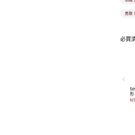
男款
必買
5
形
紋
NT