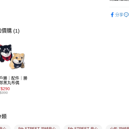
【關於「A
ATM付款
AFTEE
∎期間限定
便利好安
分享
１．簡單
∎期間限定
２．便利
運送方式
３．安心
價購 (1)
全家取貨
【「AFT
免運費
１．於結帳
付」結帳
付款後全
２．訂單
３．收到繳
免運費
／ATM／
※ 請注意
萊爾富取
絡購買商品
戶勝｜配件｜勝
先享後付
免運費
郎黑丸布偶
※ 交易是
$290
是否繳費成
付款後萊
$390
付客戶支
免運費
【注意事
7-11取貨
１．透過由
交易，需
分類
免運費
求債權轉
２．關於
付款後7-1
背心
5th STREET 羽絨背心
5th STREET 背心
山形 羽絨