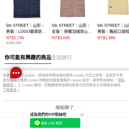
5th STREET｜山形｜
5th STREET｜山形｜
5th STREET｜
男裝｜LOGO徽章防寒
女裝｜保暖羽絨背心｜
男裝｜胸前口袋短
背心｜丈青
灰卡其
恤｜灰卡其
NT$1,745
NT$3,690
NT$1,980
NT$3,490
你可能有興趣的商品
全站排行
本網站中使用 cookie，欲查詢有關本網站使用 cookie 方式之詳情，及若您不希
熱門標籤
望在電腦上使用 cookie 時應如何變更電腦的 cookie 設定，請參閱本網站「
隱私
權條款
」之 Cookie 聲明。您繼續使用本網站即表示您同意本公司得按本網站使
用條款之 Cookie 聲明使用 cookie。
了解更多 >
我知道了
成為我們的VIP粉絲吧
連結 LINE 帳號