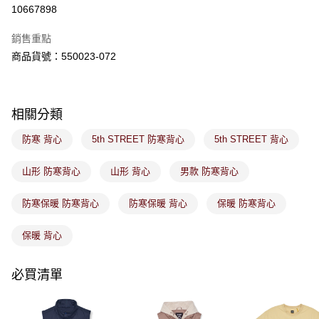
３．收到繳費通知簡訊後14天內，點擊此簡訊中的連結，可透過四大超商／
10667898
ATM／網路銀行／等多元方式進行付款，方視為交易完成。
萊爾富取貨付款
※ 請注意：結帳手續完成當下不需立刻繳費，但若您需要取消訂單，請聯絡
銷售重點
免運費
購買商品的店家。未經商家同意取消之訂單仍視為有效，需透過AFTEE先享
後付繳納相關費用。
商品貨號：550023-072
付款後萊爾富取貨
※ 交易是否成功請以「AFTEE先享後付 」之結帳頁面顯示為準，若有關於
是否繳費成功／繳費後需取消欲退款等相關疑問，請聯繫「AFTEE先享後付
免運費
客戶支援中心」
https://netprotections.freshdesk.com/support/home
相關分類
7-11取貨付款
【注意事項】
１．透過由恩沛科技股份有限公司提供之「AFTEE先享後付」服務完成之交
免運費
防寒 背心
5th STREET 防寒背心
5th STREET 背心
易，需依本服務之必要範圍內提供個人資料，並將交易相關給付款項請求債
權轉讓予恩沛科技股份有限公司。
付款後7-11取貨
２．關於個人資料處理事宜，請瀏覽以下網址：
山形 防寒背心
山形 背心
男款 防寒背心
免運費
https://aftee.tw/terms/#terms3
３．未成年的使用者請事先徵得法定代理人或監護人之同意方可使用
防寒保暖 防寒背心
防寒保暖 背心
保暖 防寒背心
宅配
「AFTEE先享後付」，若未經同意申辦者引起之損失，本公司不負相關責
任。
免運費
４．使用「AFTEE先享後付」時，將依據個別帳號之用戶狀況，依本公司即
保暖 背心
時審查核予不同之上限額度；若仍有額度不足之情形，本公司將視審查結果
付款後門市取貨
請求用戶進行身份認證。
免運費
必買清單
５．嚴禁一人註冊多個帳號或使用他人資訊註冊。若發現惡意使用之情形，
恩沛科技股份有限公司將有權停止該用戶之使用額度並採取法律行動。