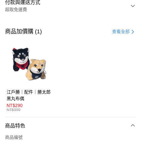
付款與運送方式
超取免運費
付款方式
信用卡一次付款
商品加價購 (1)
查看全部
超商取貨付款
LINE Pay
AFTEE先享後付
相關說明
【關於「AFTEE先享後付」】
ATM付款
AFTEE先享後付是「在收到商品之後才付款」的支付方式。 讓您購物簡單
江戶勝｜配件｜勝太郎
便利好安心！
１．簡單：不需註冊會員、不需綁卡、不需儲值。
黑丸布偶
運送方式
２．便利：只要手機號碼，簡訊認證，即可結帳。
NT$290
３．安心：先確認商品／服務後，再付款。
NT$390
全家取貨付款
免運費
【「AFTEE先享後付」結帳流程】
商品特色
１．於結帳方式選擇「AFTEE先享後付」後，將跳轉至「AFTEE先享後付」
付款後全家取貨
結帳頁面，進行簡訊認證並確認金額後，即可完成結帳。
商品編號
２．訂單成立數日內，您將收到繳費通知簡訊。
免運費