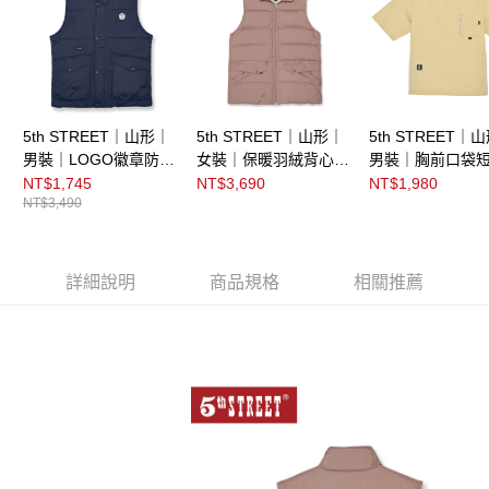
5th STREET｜山形｜
5th STREET｜山形｜
5th STREET｜
男裝｜LOGO徽章防寒
女裝｜保暖羽絨背心｜
男裝｜胸前口袋短
背心｜丈青
灰卡其
恤｜灰卡其
NT$1,745
NT$3,690
NT$1,980
NT$3,490
詳細說明
商品規格
相關推薦