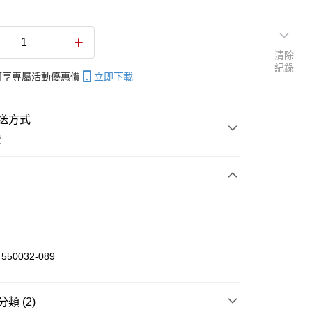
清除
紀錄
帳可享專屬活動優惠價
立即下載
送方式
費
次付款
付款
50032-089
享後付
類 (2)
FTEE先享後付」】