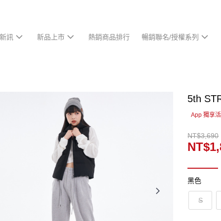
新訊
新品上市
熱銷商品排行
暢銷聯名/授權系列
5th 
App 獨享
NT$3,690
NT$1,
黑色
S