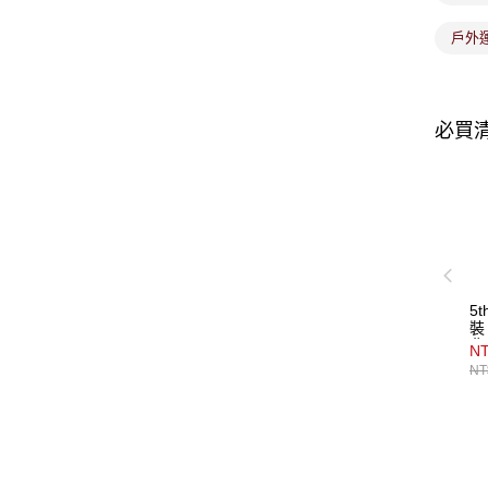
戶外
必買
5
裝
背
NT
NT