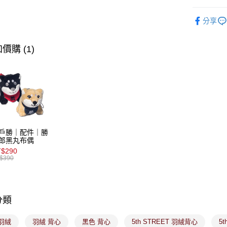
ATM付款
AFTEE
∎期間限定
便利好安
分享
１．簡單
∎期間限定
２．便利
運送方式
３．安心
價購 (1)
全家取貨
【「AFT
免運費
１．於結帳
付」結帳
付款後全
２．訂單
３．收到繳
免運費
／ATM／
※ 請注意
萊爾富取
絡購買商品
戶勝｜配件｜勝
先享後付
免運費
郎黑丸布偶
※ 交易是
$290
是否繳費成
付款後萊
$390
付客戶支
免運費
【注意事
7-11取貨
１．透過由
交易，需
分類
免運費
求債權轉
２．關於
付款後7-1
羽絨
羽絨 背心
黑色 背心
5th STREET 羽絨背心
5
https://aft