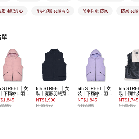
免運費
３．未成
「AFTE
運動 羽絨背心
冬季保暖 羽絨背心
冬季保暖 防風
防風 羽
宅配
任。
４．使用「
免運費
即時審查
結果請求
付款後門
清單
５．嚴禁
免運費
形，恩沛
動。
th STREET｜女
5th STREET｜女
5th STREET｜女
5th STR
｜下擺縮口羽絨
裝｜寬版羽絨背心
裝｜下擺縮口羽絨
裝｜個性
心｜粉紅
｜黑色
背心｜亮紫
背心｜黑
$1,845
NT$1,990
NT$1,845
NT$1,745
$3,690
NT$3,980
NT$3,690
NT$3,490