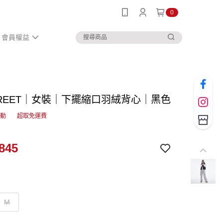
0
會員權益
STREET｜女裝｜下擺縮口羽絨背心｜黑色
活動
超取免運費
845
M