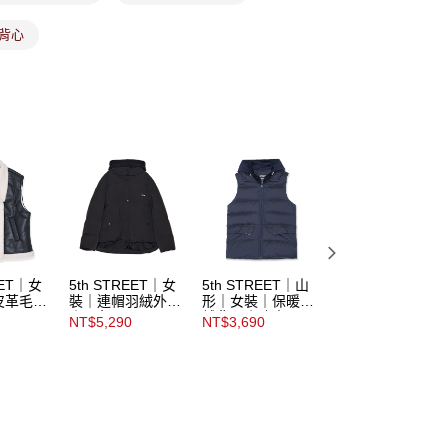
年的使用者請事先徵得法定代理人或監護人之同意方可使用
E先享後付」，若未經同意申辦者引起之損失，本公司不負相關責
絨背心
AFTEE先享後付」時，將依據個別帳號之用戶狀況，依本公司
核予不同之上限額度；若仍有額度不足之情形，本公司將視審查
用戶進行身份認證。
市取貨
一人註冊多個帳號或使用他人資訊註冊。若發現惡意使用之情
科技股份有限公司將有權停止該用戶之使用額度並採取法律行
EET｜女
5th STREET｜女
5th STREET｜山
5th STREET｜女
皮革毛絨
裝｜連帽羽絨外套
形｜女裝｜保暖羽
裝｜寬版羽絨背心
色
｜黑色
絨背心｜丈青
｜灰卡其
NT$5,290
NT$3,690
NT$1,990
NT$3,980