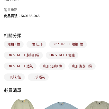
ATM／網路銀行／等多元方式進行付款，方視為交易完成。
萊爾富取貨付款
※ 請注意：結帳手續完成當下不需立刻繳費，但若您需要取消訂單，請聯絡
銷售重點
免運費
購買商品的店家。未經商家同意取消之訂單仍視為有效，需透過AFTEE先享
後付繳納相關費用。
商品貨號：540138-045
付款後萊爾富取貨
※ 交易是否成功請以「AFTEE先享後付 」之結帳頁面顯示為準，若有關於
是否繳費成功／繳費後需取消欲退款等相關疑問，請聯繫「AFTEE先享後付
免運費
客戶支援中心」
https://netprotections.freshdesk.com/support/home
相關分類
7-11取貨付款
【注意事項】
１．透過由恩沛科技股份有限公司提供之「AFTEE先享後付」服務完成之交
免運費
短袖 T恤
T恤 山形
5th STREET 短袖T恤
易，需依本服務之必要範圍內提供個人資料，並將交易相關給付款項請求債
權轉讓予恩沛科技股份有限公司。
付款後7-11取貨
２．關於個人資料處理事宜，請瀏覽以下網址：
5th STREET 胸前口袋
5th STREET 舒適
免運費
https://aftee.tw/terms/#terms3
３．未成年的使用者請事先徵得法定代理人或監護人之同意方可使用
5th STREET 透氣
山形 短袖T恤
山形 胸前口袋
宅配
「AFTEE先享後付」，若未經同意申辦者引起之損失，本公司不負相關責
任。
免運費
４．使用「AFTEE先享後付」時，將依據個別帳號之用戶狀況，依本公司即
山形 舒適
山形 透氣
時審查核予不同之上限額度；若仍有額度不足之情形，本公司將視審查結果
付款後門市取貨
請求用戶進行身份認證。
免運費
必買清單
５．嚴禁一人註冊多個帳號或使用他人資訊註冊。若發現惡意使用之情形，
恩沛科技股份有限公司將有權停止該用戶之使用額度並採取法律行動。