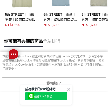
5th STREET｜山形｜
5th STREET｜山形｜
5th STREET｜
男裝｜胸前口袋寬版短
男裝｜寬版胸前口袋短
男裝｜胸前口袋
袖T恤｜綠色
袖T恤｜綠色
計短袖T恤｜綠色
NT$1,690
NT$1,690
NT$1,690
你可能有興趣的商品
全站排行
本網站中使用 cookie，欲查詢有關本網站使用 cookie 方式之詳情，及若您不希
熱門標籤
望在電腦上使用 cookie 時應如何變更電腦的 cookie 設定，請參閱本網站「
隱私
權條款
」之 Cookie 聲明。您繼續使用本網站即表示您同意本公司得按本網站使
用條款之 Cookie 聲明使用 cookie。
了解更多 >
我知道了
成為我們的VIP粉絲吧
連結 LINE 帳號