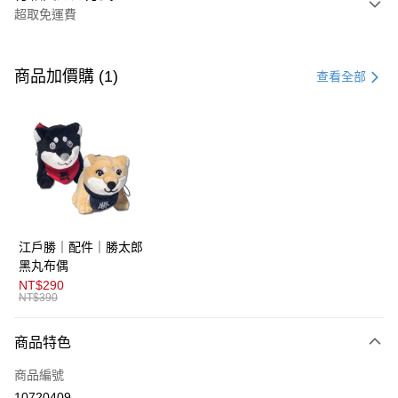
超取免運費
付款方式
信用卡一次付款
商品加價購 (1)
查看全部
超商取貨付款
LINE Pay
AFTEE先享後付
相關說明
【關於「AFTEE先享後付」】
ATM付款
AFTEE先享後付是「在收到商品之後才付款」的支付方式。 讓您購物簡單
江戶勝｜配件｜勝太郎
便利好安心！
１．簡單：不需註冊會員、不需綁卡、不需儲值。
黑丸布偶
運送方式
２．便利：只要手機號碼，簡訊認證，即可結帳。
NT$290
３．安心：先確認商品／服務後，再付款。
NT$390
全家取貨付款
免運費
【「AFTEE先享後付」結帳流程】
商品特色
１．於結帳方式選擇「AFTEE先享後付」後，將跳轉至「AFTEE先享後付」
付款後全家取貨
結帳頁面，進行簡訊認證並確認金額後，即可完成結帳。
商品編號
２．訂單成立數日內，您將收到繳費通知簡訊。
免運費
３．收到繳費通知簡訊後14天內，點擊此簡訊中的連結，可透過四大超商／
10720409