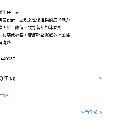
帶牛仔上衣
綁帶設計，展現女性優雅與俏皮的魅力
享後付
寧面料，讓每一次穿著都如沐春風
FTEE先享後付」】
配裙裝或褲裝，皆能輕鬆駕馭多種風格
先享後付是「在收到商品之後才付款」的支付方式。 讓您購物簡單
酵洗藍
心！
：不需註冊會員、不需綁卡、不需儲值。
：只要手機號碼，簡訊認證，即可結帳。
40087
：先確認商品／服務後，再付款。
付款
EE先享後付」結帳流程】
類 (3)
方式選擇「AFTEE先享後付」後，將跳轉至「AFTEE先享後
頁面，進行簡訊認證並確認金額後，即可完成結帳。
家取貨
成立數日內，您將收到繳費通知簡訊。
襯衫／POLO衫
費通知簡訊後14天內，點擊此簡訊中的連結，可透過四大超商
客服
網路銀行／等多元方式進行付款，方視為交易完成。
全區折扣｜Outlet專區2件5折🛒
：結帳手續完成當下不需立刻繳費，但若您需要取消訂單，請聯
貨付款
官網獨家｜滿額贈好禮🎁
的店家。未經商家同意取消之訂單仍視為有效，需透過AFTEE
查看全部
繳納相關費用。
否成功請以「AFTEE先享後付 」之結帳頁面顯示為準，若有關於
功／繳費後需取消欲退款等相關疑問，請聯繫「AFTEE先享後
爾富取貨
援中心」
https://netprotections.freshdesk.com/support/home