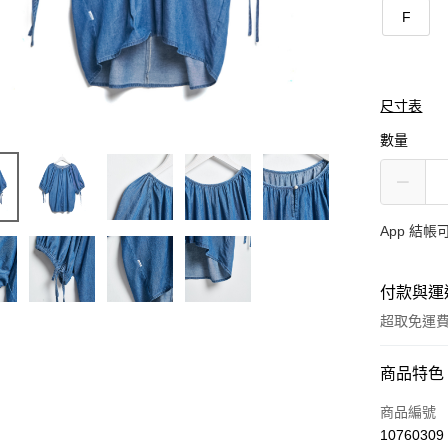
F
尺寸表
數量
App 結
付款與運
超取免運
付款方式
商品特色
信用卡一
商品編號
10760309
超商取貨