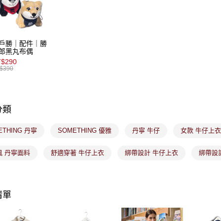
免運費
【注意事
7-11取貨
１．透過由
交易，需
免運費
求債權轉
戶勝｜配件｜勝
２．關於
付款後7-1
郎黑丸布偶
https://aft
$290
免運費
３．未成
$390
「AFTE
宅配
任。
４．使用「
免運費
即時審查
分類
結果請求
付款後門
５．嚴禁
免運費
形，恩沛
ETHING 丹寧
SOMETHING 優雅
丹寧 牛仔
女款 牛仔上
動。
風 丹寧面料
舒適穿著 牛仔上衣
綁帶設計 牛仔上衣
綁帶設
清單