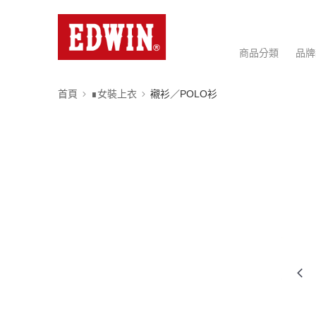
商品分類
品牌
首頁
∎女裝上衣
襯衫／POLO衫