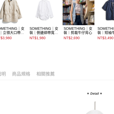
OMETHING｜女
SOMETHING｜女
SOMETHING｜女
SOMETH
｜立領大口帶鋪
裝｜側邊綁帶寬鬆
裝｜剪裁牛仔背心
裝｜短袖
牛仔外套
長袖襯衫
$3,980
NT$1,980
NT$2,690
NT$3,490
說明
商品規格
相關推薦
▼ Detail
▼