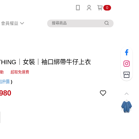
0
會員權益
ETHING｜女裝｜袖口綁帶牛仔上衣
活動
超取免運費
則評價
)
980