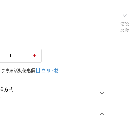
清除
紀錄
帳可享專屬活動優惠價
立即下載
送方式
費
次付款
付款