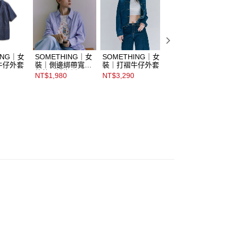
ING｜女
SOMETHING｜女
SOMETHING｜女
SOMETHING｜
牛仔外套
裝｜側邊綁帶寬鬆
裝｜打褶牛仔外套
裝｜鳶尾印花下擺
條紋長袖襯衫
縮口設計長袖T恤
NT$1,980
NT$3,290
NT$1,490