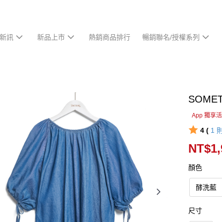
新訊
新品上市
熱銷商品排行
暢銷聯名/授權系列
SOM
App 獨享
4 (
1
NT$1,
顏色
酵洗藍
尺寸