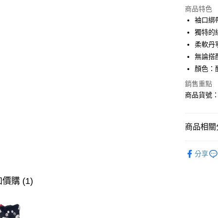
商品特色
LINE Pay
袖口綁
獨特的
AFTEE先
柔軟丹
相關說明
【關於「A
無論搭
ATM付款
AFTEE
顏色：
便利好安
１．簡單
銷售重點
２．便利
商品貨號：4
運送方式
３．安心
全家取貨
【「AFT
免運費
商品相關分
１．於結帳
付」結帳
付款後全
２．訂單
∎女裝上衣
３．收到繳
分享
免運費
∎期間限定
／ATM／
※ 請注意
萊爾富取
∎期間限定
絡購買商品
價購 (1)
先享後付
免運費
※ 交易是
是否繳費成
付款後萊
付客戶支