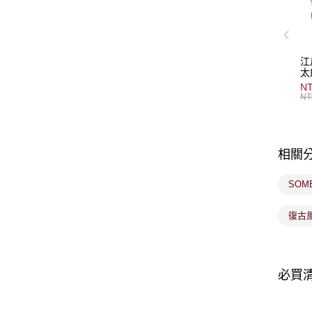
江
太
NT
NT
相關
SOM
復古
必買