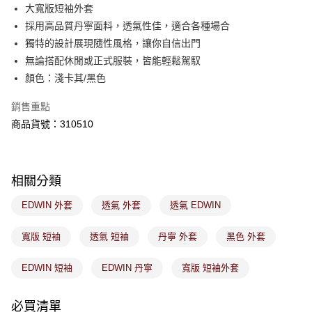
後付繳納相關費用。
大寬版短袖外套
付款後萊爾富取貨
※ 交易是否成功請以「AFTEE先享後付 」之結帳頁面顯示為準，若有關於
採用高品質丹寧面料，透氣性佳，適合各種場合
是否繳費成功／繳費後需取消欲退款等相關疑問，請聯繫「AFTEE先享後付
免運費
獨特的設計展現隨性風格，讓你自信出門
客戶支援中心」
https://netprotections.freshdesk.com/support/home
無論搭配休閒或正式服裝，皆能輕鬆駕馭
7-11取貨付款
【注意事項】
顏色：淺卡其/黑色
１．透過由恩沛科技股份有限公司提供之「AFTEE先享後付」服務完成之交
免運費
易，需依本服務之必要範圍內提供個人資料，並將交易相關給付款項請求債
銷售重點
權轉讓予恩沛科技股份有限公司。
付款後7-11取貨
２．關於個人資料處理事宜，請瀏覽以下網址：
商品貨號：310510
免運費
https://aftee.tw/terms/#terms3
３．未成年的使用者請事先徵得法定代理人或監護人之同意方可使用
宅配
「AFTEE先享後付」，若未經同意申辦者引起之損失，本公司不負相關責
任。
免運費
相關分類
４．使用「AFTEE先享後付」時，將依據個別帳號之用戶狀況，依本公司即
時審查核予不同之上限額度；若仍有額度不足之情形，本公司將視審查結果
付款後門市取貨
EDWIN 外套
透氣 外套
透氣 EDWIN
請求用戶進行身份認證。
免運費
５．嚴禁一人註冊多個帳號或使用他人資訊註冊。若發現惡意使用之情形，
恩沛科技股份有限公司將有權停止該用戶之使用額度並採取法律行動。
寬版 短袖
透氣 短袖
丹寧 外套
黑色 外套
EDWIN 短袖
EDWIN 丹寧
寬版 短袖外套
必買清單