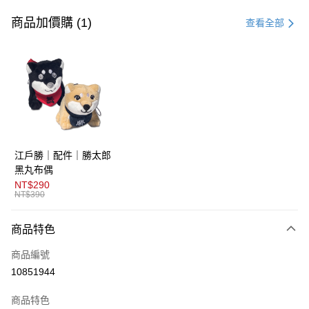
信用卡一次付款
商品加價購 (1)
查看全部
超商取貨付款
LINE Pay
AFTEE先享後付
相關說明
【關於「AFTEE先享後付」】
ATM付款
AFTEE先享後付是「在收到商品之後才付款」的支付方式。 讓您購物簡單
江戶勝｜配件｜勝太郎
便利好安心！
１．簡單：不需註冊會員、不需綁卡、不需儲值。
黑丸布偶
運送方式
２．便利：只要手機號碼，簡訊認證，即可結帳。
NT$290
３．安心：先確認商品／服務後，再付款。
NT$390
全家取貨付款
免運費
【「AFTEE先享後付」結帳流程】
商品特色
１．於結帳方式選擇「AFTEE先享後付」後，將跳轉至「AFTEE先享後付」
付款後全家取貨
結帳頁面，進行簡訊認證並確認金額後，即可完成結帳。
商品編號
２．訂單成立數日內，您將收到繳費通知簡訊。
免運費
３．收到繳費通知簡訊後14天內，點擊此簡訊中的連結，可透過四大超商／
10851944
ATM／網路銀行／等多元方式進行付款，方視為交易完成。
萊爾富取貨付款
※ 請注意：結帳手續完成當下不需立刻繳費，但若您需要取消訂單，請聯絡
商品特色
免運費
購買商品的店家。未經商家同意取消之訂單仍視為有效，需透過AFTEE先享