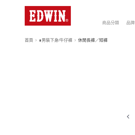
商品分類
品牌
首頁
∎男裝下身/牛仔褲
休閒長褲／短褲