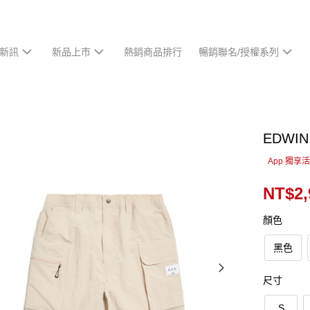
新訊
新品上市
熱銷商品排行
暢銷聯名/授權系列
EDW
App 獨享
NT$2,
顏色
黑色
尺寸
S