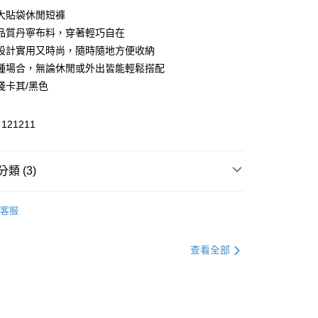
大貼袋休閒短褲
品質丹寧布料，穿著輕巧自在
享後付
設計實用又時尚，隨時隨地方便收納
FTEE先享後付」】
種場合，無論休閒或外出皆能輕鬆搭配
先享後付是「在收到商品之後才付款」的支付方式。 讓您購物簡單
淺卡其/黑色
心！
：不需註冊會員、不需綁卡、不需儲值。
：只要手機號碼，簡訊認證，即可結帳。
21211
：先確認商品／服務後，再付款。
付款
EE先享後付」結帳流程】
類 (3)
方式選擇「AFTEE先享後付」後，將跳轉至「AFTEE先享後
頁面，進行簡訊認證並確認金額後，即可完成結帳。
家取貨
成立數日內，您將收到繳費通知簡訊。
/牛仔褲
休閒長褲／短褲
費通知簡訊後14天內，點擊此簡訊中的連結，可透過四大超商
客服
網路銀行／等多元方式進行付款，方視為交易完成。
全區折扣｜Outlet專區2件5折🛒
：結帳手續完成當下不需立刻繳費，但若您需要取消訂單，請聯
貨付款
官網獨家｜滿額贈好禮🎁
的店家。未經商家同意取消之訂單仍視為有效，需透過AFTEE
查看全部
繳納相關費用。
否成功請以「AFTEE先享後付 」之結帳頁面顯示為準，若有關於
功／繳費後需取消欲退款等相關疑問，請聯繫「AFTEE先享後
爾富取貨
援中心」
https://netprotections.freshdesk.com/support/home