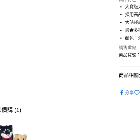
LINE Pay
大寬版
採用高
AFTEE先
大貼袋
相關說明
【關於「A
適合多
ATM付款
AFTEE
顏色：
便利好安
１．簡單
銷售重點
２．便利
商品貨號：1
運送方式
３．安心
全家取貨
【「AFT
免運費
商品相關分
１．於結帳
付」結帳
付款後全
２．訂單
∎男裝下身
３．收到繳
分享
免運費
∎期間限定
／ATM／
※ 請注意
萊爾富取
∎期間限定
絡購買商品
價購 (1)
先享後付
免運費
※ 交易是
是否繳費成
付款後萊
付客戶支
免運費