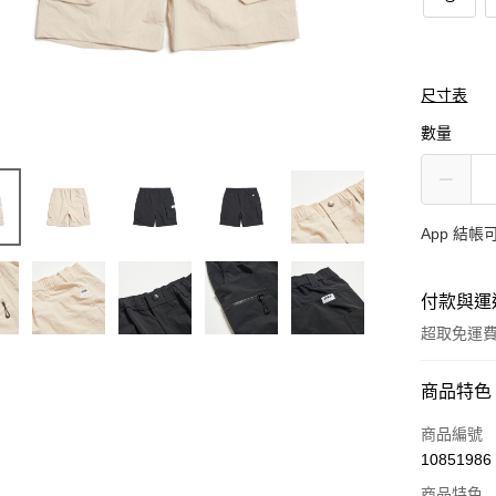
尺寸表
數量
App 結
付款與運
超取免運
付款方式
商品特色
信用卡一
商品編號
10851986
超商取貨
商品特色