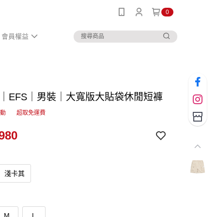
0
會員權益
IN｜EFS｜男裝｜大寬版大貼袋休閒短褲
活動
超取免運費
980
淺卡其
M
L