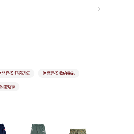
項】
付款
恩沛科技股份有限公司提供之「AFTEE先享後付」服務完成之
依本服務之必要範圍內提供個人資料，並將交易相關給付款項請
讓予恩沛科技股份有限公司。
個人資料處理事宜，請瀏覽以下網址：
1取貨
ee.tw/terms/#terms3
年的使用者請事先徵得法定代理人或監護人之同意方可使用
E先享後付」，若未經同意申辦者引起之損失，本公司不負相關責
AFTEE先享後付」時，將依據個別帳號之用戶狀況，依本公司
核予不同之上限額度；若仍有額度不足之情形，本公司將視審查
用戶進行身份認證。
市取貨
一人註冊多個帳號或使用他人資訊註冊。若發現惡意使用之情
科技股份有限公司將有權停止該用戶之使用額度並採取法律行
休閒穿搭 舒適透氣
休閒穿搭 收納機能
 休閒短褲