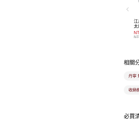
江
太
NT
NT
相關
丹寧 
收納
必買