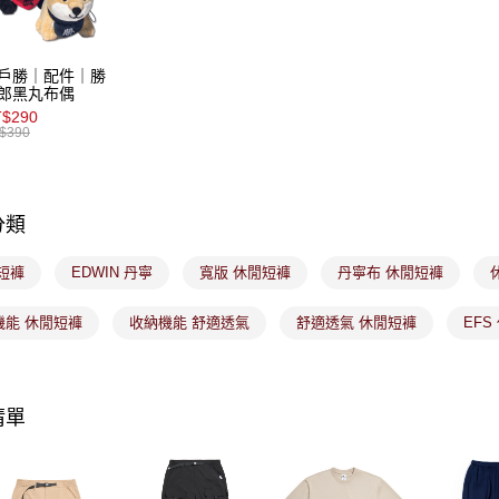
【注意事
7-11取貨
１．透過由
交易，需
免運費
求債權轉
戶勝｜配件｜勝
２．關於
付款後7-1
郎黑丸布偶
https://aft
$290
免運費
３．未成
$390
「AFTE
宅配
任。
４．使用「
免運費
即時審查
分類
結果請求
付款後門
５．嚴禁
免運費
形，恩沛
短褲
EDWIN 丹寧
寬版 休閒短褲
丹寧布 休閒短褲
動。
機能 休閒短褲
收納機能 舒適透氣
舒適透氣 休閒短褲
EFS
清單