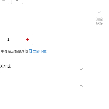
清除
紀錄
帳可享專屬活動優惠價
立即下載
送方式
費
次付款
付款