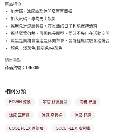
※ 請注意：結帳手續完成當下不需立刻繳費，但若您需要取消訂單，請聯絡
商品特色
免運費
購買商品的店家。未經商家同意取消之訂單仍視為有效，需透過AFTEE先享
後付繳納相關費用。
加大碼 - 涼感商務休閒窄管直筒褲
付款後萊爾富取貨
※ 交易是否成功請以「AFTEE先享後付 」之結帳頁面顯示為準，若有關於
加大尺碼，專為男士設計
是否繳費成功／繳費後需取消欲退款等相關疑問，請聯繫「AFTEE先享後付
免運費
採用先進涼感科技，在炎熱的日子也能保持清爽
客戶支援中心」
https://netprotections.freshdesk.com/support/home
獨特窄管剪裁，展現修長腿型，同時不失自在活動空間
7-11取貨付款
【注意事項】
無論是商務會議還是休閒聚會，皆能輕鬆駕馭各種場合
１．透過由恩沛科技股份有限公司提供之「AFTEE先享後付」服務完成之交
免運費
顏色：淺灰色/銀灰色/中灰色
易，需依本服務之必要範圍內提供個人資料，並將交易相關給付款項請求債
權轉讓予恩沛科技股份有限公司。
付款後7-11取貨
２．關於個人資料處理事宜，請瀏覽以下網址：
銷售重點
免運費
https://aftee.tw/terms/#terms3
商品貨號：145369
３．未成年的使用者請事先徵得法定代理人或監護人之同意方可使用
宅配
「AFTEE先享後付」，若未經同意申辦者引起之損失，本公司不負相關責
任。
免運費
４．使用「AFTEE先享後付」時，將依據個別帳號之用戶狀況，依本公司即
時審查核予不同之上限額度；若仍有額度不足之情形，本公司將視審查結果
相關分類
付款後門市取貨
請求用戶進行身份認證。
免運費
５．嚴禁一人註冊多個帳號或使用他人資訊註冊。若發現惡意使用之情形，
EDWIN 涼感
窄管 修長腿型
商務 舒適
恩沛科技股份有限公司將有權停止該用戶之使用額度並採取法律行動。
涼感 直筒褲
涼感 窄管褲
涼感 舒適
COOL FLEX 直筒褲
COOL FLEX 窄管褲