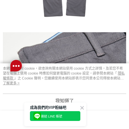
本網站中使用 cookie，欲查詢有關本網站使用 cookie 方式之詳情，及若您不希
望在電腦上使用 cookie 時應如何變更電腦的 cookie 設定，請參閱本網站「
隱私
權條款
」之 Cookie 聲明。您繼續使用本網站即表示您同意本公司得按本網站使
用條款之 Cookie 聲明使用 cookie。
了解更多 >
我知道了
成為我們的VIP粉絲吧
連結 LINE 帳號