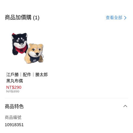
付款方式
信用卡一次付款
商品加價購 (1)
查看全部
超商取貨付款
LINE Pay
AFTEE先享後付
相關說明
【關於「AFTEE先享後付」】
ATM付款
AFTEE先享後付是「在收到商品之後才付款」的支付方式。 讓您購物簡單
江戶勝｜配件｜勝太郎
便利好安心！
１．簡單：不需註冊會員、不需綁卡、不需儲值。
黑丸布偶
運送方式
２．便利：只要手機號碼，簡訊認證，即可結帳。
NT$290
３．安心：先確認商品／服務後，再付款。
NT$390
全家取貨付款
免運費
【「AFTEE先享後付」結帳流程】
商品特色
１．於結帳方式選擇「AFTEE先享後付」後，將跳轉至「AFTEE先享後付」
付款後全家取貨
結帳頁面，進行簡訊認證並確認金額後，即可完成結帳。
商品編號
２．訂單成立數日內，您將收到繳費通知簡訊。
免運費
３．收到繳費通知簡訊後14天內，點擊此簡訊中的連結，可透過四大超商／
10918351
ATM／網路銀行／等多元方式進行付款，方視為交易完成。
萊爾富取貨付款