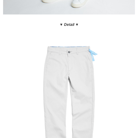
▼ Detail
▼