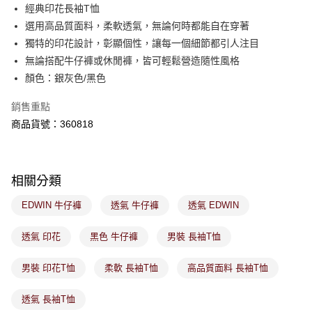
後付繳納相關費用。
經典印花長袖T恤
付款後萊爾富取貨
※ 交易是否成功請以「AFTEE先享後付 」之結帳頁面顯示為準，若有關於
選用高品質面料，柔軟透氣，無論何時都能自在穿著
是否繳費成功／繳費後需取消欲退款等相關疑問，請聯繫「AFTEE先享後付
免運費
獨特的印花設計，彰顯個性，讓每一個細節都引人注目
客戶支援中心」
https://netprotections.freshdesk.com/support/home
無論搭配牛仔褲或休閒褲，皆可輕鬆營造隨性風格
7-11取貨付款
【注意事項】
顏色：銀灰色/黑色
１．透過由恩沛科技股份有限公司提供之「AFTEE先享後付」服務完成之交
免運費
易，需依本服務之必要範圍內提供個人資料，並將交易相關給付款項請求債
銷售重點
權轉讓予恩沛科技股份有限公司。
付款後7-11取貨
２．關於個人資料處理事宜，請瀏覽以下網址：
商品貨號：360818
免運費
https://aftee.tw/terms/#terms3
３．未成年的使用者請事先徵得法定代理人或監護人之同意方可使用
宅配
「AFTEE先享後付」，若未經同意申辦者引起之損失，本公司不負相關責
任。
免運費
相關分類
４．使用「AFTEE先享後付」時，將依據個別帳號之用戶狀況，依本公司即
時審查核予不同之上限額度；若仍有額度不足之情形，本公司將視審查結果
付款後門市取貨
EDWIN 牛仔褲
透氣 牛仔褲
透氣 EDWIN
請求用戶進行身份認證。
免運費
５．嚴禁一人註冊多個帳號或使用他人資訊註冊。若發現惡意使用之情形，
恩沛科技股份有限公司將有權停止該用戶之使用額度並採取法律行動。
透氣 印花
黑色 牛仔褲
男裝 長袖T恤
男裝 印花T恤
柔軟 長袖T恤
高品質面料 長袖T恤
透氣 長袖T恤