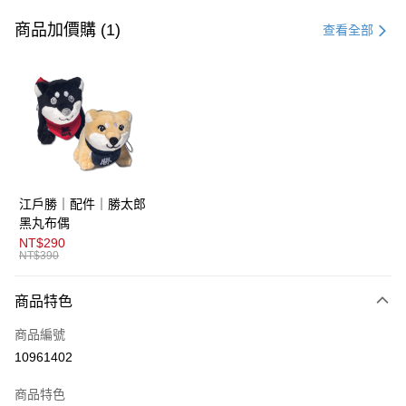
信用卡一次付款
商品加價購 (1)
查看全部
超商取貨付款
LINE Pay
AFTEE先享後付
相關說明
【關於「AFTEE先享後付」】
ATM付款
AFTEE先享後付是「在收到商品之後才付款」的支付方式。 讓您購物簡單
江戶勝｜配件｜勝太郎
便利好安心！
１．簡單：不需註冊會員、不需綁卡、不需儲值。
黑丸布偶
運送方式
２．便利：只要手機號碼，簡訊認證，即可結帳。
NT$290
３．安心：先確認商品／服務後，再付款。
NT$390
全家取貨付款
免運費
【「AFTEE先享後付」結帳流程】
商品特色
１．於結帳方式選擇「AFTEE先享後付」後，將跳轉至「AFTEE先享後付」
付款後全家取貨
結帳頁面，進行簡訊認證並確認金額後，即可完成結帳。
商品編號
２．訂單成立數日內，您將收到繳費通知簡訊。
免運費
３．收到繳費通知簡訊後14天內，點擊此簡訊中的連結，可透過四大超商／
10961402
ATM／網路銀行／等多元方式進行付款，方視為交易完成。
萊爾富取貨付款
※ 請注意：結帳手續完成當下不需立刻繳費，但若您需要取消訂單，請聯絡
商品特色
免運費
購買商品的店家。未經商家同意取消之訂單仍視為有效，需透過AFTEE先享