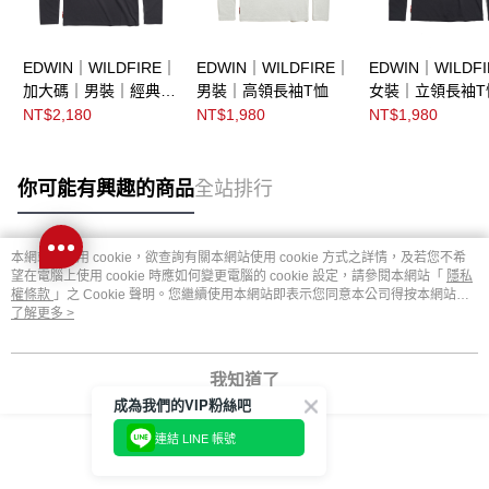
EDWIN｜WILDFIRE｜
EDWIN｜WILDFIRE｜
EDWIN｜WILDF
加大碼｜男裝｜經典印
男裝｜高領長袖T恤
女裝｜立領長袖T
花長袖T恤
NT$2,180
NT$1,980
NT$1,980
你可能有興趣的商品
全站排行
本網站中使用 cookie，欲查詢有關本網站使用 cookie 方式之詳情，及若您不希
熱門標籤
望在電腦上使用 cookie 時應如何變更電腦的 cookie 設定，請參閱本網站「
隱私
權條款
」之 Cookie 聲明。您繼續使用本網站即表示您同意本公司得按本網站使
用條款之 Cookie 聲明使用 cookie。
了解更多 >
我知道了
成為我們的VIP粉絲吧
連結 LINE 帳號