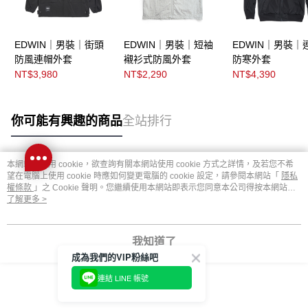
EDWIN｜男裝｜街頭
EDWIN｜男裝｜短袖
EDWIN｜男裝｜
防風連帽外套
襯衫式防風外套
防寒外套
NT$3,980
NT$2,290
NT$4,390
你可能有興趣的商品
全站排行
本網站中使用 cookie，欲查詢有關本網站使用 cookie 方式之詳情，及若您不希
熱門標籤
望在電腦上使用 cookie 時應如何變更電腦的 cookie 設定，請參閱本網站「
隱私
權條款
」之 Cookie 聲明。您繼續使用本網站即表示您同意本公司得按本網站使
用條款之 Cookie 聲明使用 cookie。
了解更多 >
我知道了
成為我們的VIP粉絲吧
連結 LINE 帳號