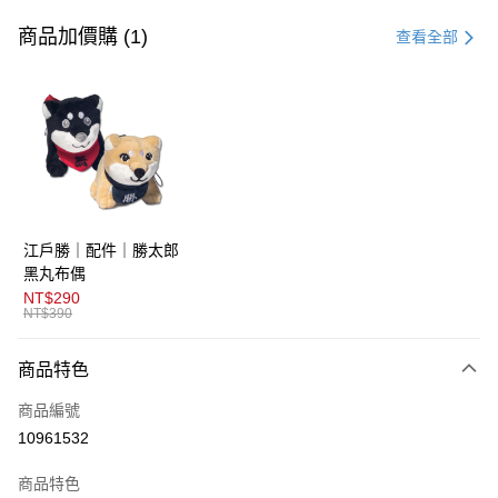
信用卡一次付款
商品加價購 (1)
查看全部
超商取貨付款
LINE Pay
AFTEE先享後付
相關說明
【關於「AFTEE先享後付」】
ATM付款
AFTEE先享後付是「在收到商品之後才付款」的支付方式。 讓您購物簡單
江戶勝｜配件｜勝太郎
便利好安心！
１．簡單：不需註冊會員、不需綁卡、不需儲值。
黑丸布偶
運送方式
２．便利：只要手機號碼，簡訊認證，即可結帳。
NT$290
３．安心：先確認商品／服務後，再付款。
NT$390
全家取貨付款
免運費
【「AFTEE先享後付」結帳流程】
商品特色
１．於結帳方式選擇「AFTEE先享後付」後，將跳轉至「AFTEE先享後付」
付款後全家取貨
結帳頁面，進行簡訊認證並確認金額後，即可完成結帳。
商品編號
２．訂單成立數日內，您將收到繳費通知簡訊。
免運費
３．收到繳費通知簡訊後14天內，點擊此簡訊中的連結，可透過四大超商／
10961532
ATM／網路銀行／等多元方式進行付款，方視為交易完成。
萊爾富取貨付款
※ 請注意：結帳手續完成當下不需立刻繳費，但若您需要取消訂單，請聯絡
商品特色
免運費
購買商品的店家。未經商家同意取消之訂單仍視為有效，需透過AFTEE先享