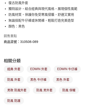
後付繳納相關費用。
復古防風外套
付款後萊爾富取貨
※ 交易是否成功請以「AFTEE先享後付 」之結帳頁面顯示為準，若有關於
獨特設計，結合經典與現代風格，展現個性風範
是否繳費成功／繳費後需取消欲退款等相關疑問，請聯繫「AFTEE先享後付
免運費
防風材質，保護你免受寒風侵襲，舒適又實用
客戶支援中心」
https://netprotections.freshdesk.com/support/home
無論搭配牛仔褲或休閒褲，輕鬆打造完美造型
7-11取貨付款
【注意事項】
顏色：黑色
１．透過由恩沛科技股份有限公司提供之「AFTEE先享後付」服務完成之交
免運費
易，需依本服務之必要範圍內提供個人資料，並將交易相關給付款項請求債
銷售重點
權轉讓予恩沛科技股份有限公司。
付款後7-11取貨
２．關於個人資料處理事宜，請瀏覽以下網址：
商品貨號：310508-089
免運費
https://aftee.tw/terms/#terms3
３．未成年的使用者請事先徵得法定代理人或監護人之同意方可使用
宅配
「AFTEE先享後付」，若未經同意申辦者引起之損失，本公司不負相關責
任。
免運費
相關分類
４．使用「AFTEE先享後付」時，將依據個別帳號之用戶狀況，依本公司即
時審查核予不同之上限額度；若仍有額度不足之情形，本公司將視審查結果
付款後門市取貨
經典 外套
EDWIN 外套
EDWIN 牛仔褲
請求用戶進行身份認證。
免運費
５．嚴禁一人註冊多個帳號或使用他人資訊註冊。若發現惡意使用之情形，
恩沛科技股份有限公司將有權停止該用戶之使用額度並採取法律行動。
防風 外套
黑色 牛仔褲
黑色 外套
男款 防風外套
防風 男外套
防風 保暖
防風 防護