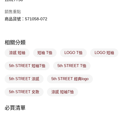
ATM／網路銀行／等多元方式進行付款，方視為交易完成。
萊爾富取貨付款
※ 請注意：結帳手續完成當下不需立刻繳費，但若您需要取消訂單，請聯絡
銷售重點
免運費
購買商品的店家。未經商家同意取消之訂單仍視為有效，需透過AFTEE先享
後付繳納相關費用。
商品貨號：571058-072
付款後萊爾富取貨
※ 交易是否成功請以「AFTEE先享後付 」之結帳頁面顯示為準，若有關於
是否繳費成功／繳費後需取消欲退款等相關疑問，請聯繫「AFTEE先享後付
免運費
客戶支援中心」
https://netprotections.freshdesk.com/support/home
相關分類
7-11取貨付款
【注意事項】
１．透過由恩沛科技股份有限公司提供之「AFTEE先享後付」服務完成之交
免運費
涼感 短袖
短袖 T恤
LOGO T恤
LOGO 短袖
易，需依本服務之必要範圍內提供個人資料，並將交易相關給付款項請求債
權轉讓予恩沛科技股份有限公司。
付款後7-11取貨
２．關於個人資料處理事宜，請瀏覽以下網址：
5th STREET 短袖T恤
5th STREET T恤
免運費
https://aftee.tw/terms/#terms3
３．未成年的使用者請事先徵得法定代理人或監護人之同意方可使用
5th STREET 涼感
5th STREET 經典logo
宅配
「AFTEE先享後付」，若未經同意申辦者引起之損失，本公司不負相關責
任。
免運費
４．使用「AFTEE先享後付」時，將依據個別帳號之用戶狀況，依本公司即
5th STREET 女款
涼感 短袖T恤
時審查核予不同之上限額度；若仍有額度不足之情形，本公司將視審查結果
付款後門市取貨
請求用戶進行身份認證。
免運費
必買清單
５．嚴禁一人註冊多個帳號或使用他人資訊註冊。若發現惡意使用之情形，
恩沛科技股份有限公司將有權停止該用戶之使用額度並採取法律行動。