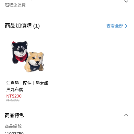
超取免運費
付款方式
信用卡一次付款
商品加價購 (1)
查看全部
超商取貨付款
LINE Pay
AFTEE先享後付
相關說明
【關於「AFTEE先享後付」】
ATM付款
AFTEE先享後付是「在收到商品之後才付款」的支付方式。 讓您購物簡單
江戶勝｜配件｜勝太郎
便利好安心！
１．簡單：不需註冊會員、不需綁卡、不需儲值。
黑丸布偶
運送方式
２．便利：只要手機號碼，簡訊認證，即可結帳。
NT$290
３．安心：先確認商品／服務後，再付款。
NT$390
全家取貨付款
免運費
【「AFTEE先享後付」結帳流程】
商品特色
１．於結帳方式選擇「AFTEE先享後付」後，將跳轉至「AFTEE先享後付」
付款後全家取貨
結帳頁面，進行簡訊認證並確認金額後，即可完成結帳。
商品編號
２．訂單成立數日內，您將收到繳費通知簡訊。
免運費
３．收到繳費通知簡訊後14天內，點擊此簡訊中的連結，可透過四大超商／
11027750