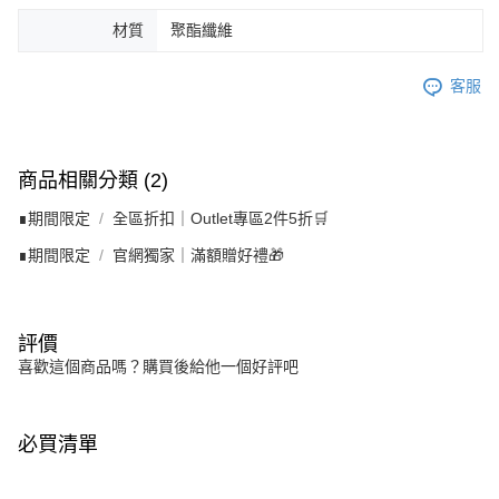
材質
聚酯纖維
客服
商品相關分類 (2)
∎期間限定
全區折扣｜Outlet專區2件5折🛒
∎期間限定
官網獨家｜滿額贈好禮🎁
評價
喜歡這個商品嗎？購買後給他一個好評吧
必買清單