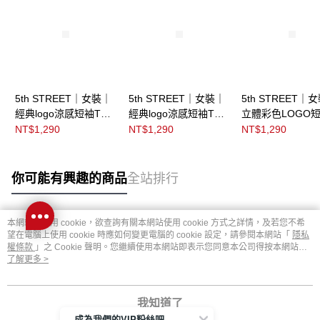
5th STREET｜女裝｜
5th STREET｜女裝｜
5th STREET｜
經典logo涼感短袖T恤
經典logo涼感短袖T恤
立體彩色LOGO短
｜黑灰色
｜淺灰色
恤｜灰色
NT$1,290
NT$1,290
NT$1,290
你可能有興趣的商品
全站排行
本網站中使用 cookie，欲查詢有關本網站使用 cookie 方式之詳情，及若您不希
熱門標籤
望在電腦上使用 cookie 時應如何變更電腦的 cookie 設定，請參閱本網站「
隱私
權條款
」之 Cookie 聲明。您繼續使用本網站即表示您同意本公司得按本網站使
用條款之 Cookie 聲明使用 cookie。
了解更多 >
我知道了
成為我們的VIP粉絲吧