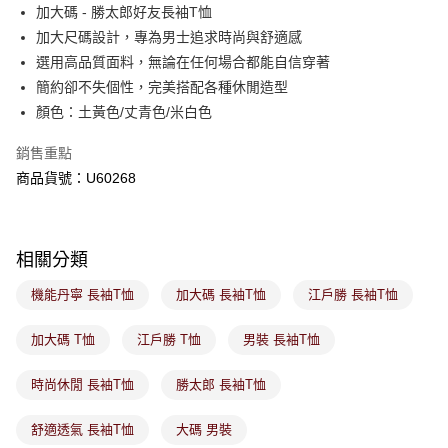
後付繳納相關費用。
加大碼 - 勝太郎好友長袖T恤
付款後萊爾富取貨
※ 交易是否成功請以「AFTEE先享後付 」之結帳頁面顯示為準，若有關於
加大尺碼設計，專為男士追求時尚與舒適感
是否繳費成功／繳費後需取消欲退款等相關疑問，請聯繫「AFTEE先享後付
免運費
選用高品質面料，無論在任何場合都能自信穿著
客戶支援中心」
https://netprotections.freshdesk.com/support/home
簡約卻不失個性，完美搭配各種休閒造型
7-11取貨付款
【注意事項】
顏色：土黃色/丈青色/米白色
１．透過由恩沛科技股份有限公司提供之「AFTEE先享後付」服務完成之交
免運費
易，需依本服務之必要範圍內提供個人資料，並將交易相關給付款項請求債
銷售重點
權轉讓予恩沛科技股份有限公司。
付款後7-11取貨
２．關於個人資料處理事宜，請瀏覽以下網址：
商品貨號：U60268
免運費
https://aftee.tw/terms/#terms3
３．未成年的使用者請事先徵得法定代理人或監護人之同意方可使用
宅配
「AFTEE先享後付」，若未經同意申辦者引起之損失，本公司不負相關責
任。
免運費
相關分類
４．使用「AFTEE先享後付」時，將依據個別帳號之用戶狀況，依本公司即
時審查核予不同之上限額度；若仍有額度不足之情形，本公司將視審查結果
付款後門市取貨
機能丹寧 長袖T恤
加大碼 長袖T恤
江戶勝 長袖T恤
請求用戶進行身份認證。
免運費
５．嚴禁一人註冊多個帳號或使用他人資訊註冊。若發現惡意使用之情形，
恩沛科技股份有限公司將有權停止該用戶之使用額度並採取法律行動。
加大碼 T恤
江戶勝 T恤
男裝 長袖T恤
時尚休閒 長袖T恤
勝太郎 長袖T恤
舒適透氣 長袖T恤
大碼 男裝