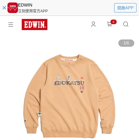
EDWIN
開啟APP
立刻使用官方APP
0
1
/
6