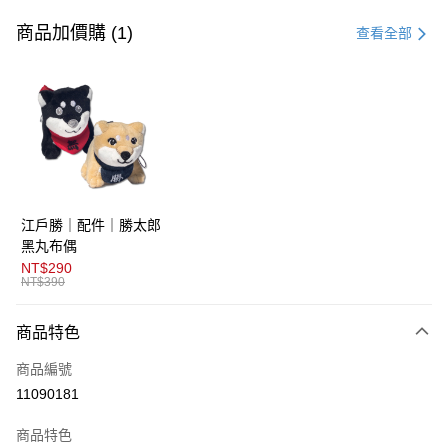
信用卡一次付款
商品加價購 (1)
查看全部
超商取貨付款
LINE Pay
AFTEE先享後付
相關說明
【關於「AFTEE先享後付」】
ATM付款
AFTEE先享後付是「在收到商品之後才付款」的支付方式。 讓您購物簡單
江戶勝｜配件｜勝太郎
便利好安心！
１．簡單：不需註冊會員、不需綁卡、不需儲值。
黑丸布偶
運送方式
２．便利：只要手機號碼，簡訊認證，即可結帳。
NT$290
３．安心：先確認商品／服務後，再付款。
NT$390
全家取貨付款
免運費
【「AFTEE先享後付」結帳流程】
商品特色
１．於結帳方式選擇「AFTEE先享後付」後，將跳轉至「AFTEE先享後付」
付款後全家取貨
結帳頁面，進行簡訊認證並確認金額後，即可完成結帳。
商品編號
２．訂單成立數日內，您將收到繳費通知簡訊。
免運費
３．收到繳費通知簡訊後14天內，點擊此簡訊中的連結，可透過四大超商／
11090181
ATM／網路銀行／等多元方式進行付款，方視為交易完成。
萊爾富取貨付款
※ 請注意：結帳手續完成當下不需立刻繳費，但若您需要取消訂單，請聯絡
商品特色
免運費
購買商品的店家。未經商家同意取消之訂單仍視為有效，需透過AFTEE先享