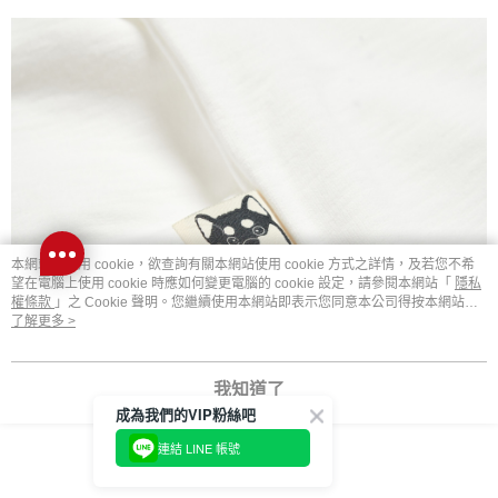
本網站中使用 cookie，欲查詢有關本網站使用 cookie 方式之詳情，及若您不希
望在電腦上使用 cookie 時應如何變更電腦的 cookie 設定，請參閱本網站「
隱私
權條款
」之 Cookie 聲明。您繼續使用本網站即表示您同意本公司得按本網站使
用條款之 Cookie 聲明使用 cookie。
了解更多 >
我知道了
成為我們的VIP粉絲吧
連結 LINE 帳號