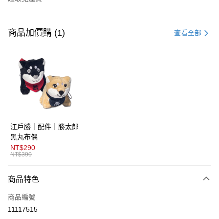
付款方式
信用卡一次付款
商品加價購 (1)
查看全部
超商取貨付款
LINE Pay
AFTEE先享後付
相關說明
【關於「AFTEE先享後付」】
ATM付款
AFTEE先享後付是「在收到商品之後才付款」的支付方式。 讓您購物簡單
江戶勝｜配件｜勝太郎
便利好安心！
１．簡單：不需註冊會員、不需綁卡、不需儲值。
黑丸布偶
運送方式
２．便利：只要手機號碼，簡訊認證，即可結帳。
NT$290
３．安心：先確認商品／服務後，再付款。
NT$390
全家取貨付款
免運費
【「AFTEE先享後付」結帳流程】
商品特色
１．於結帳方式選擇「AFTEE先享後付」後，將跳轉至「AFTEE先享後付」
付款後全家取貨
結帳頁面，進行簡訊認證並確認金額後，即可完成結帳。
商品編號
２．訂單成立數日內，您將收到繳費通知簡訊。
免運費
３．收到繳費通知簡訊後14天內，點擊此簡訊中的連結，可透過四大超商／
11117515
ATM／網路銀行／等多元方式進行付款，方視為交易完成。
萊爾富取貨付款