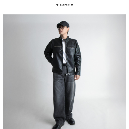
▼ Detail
▼