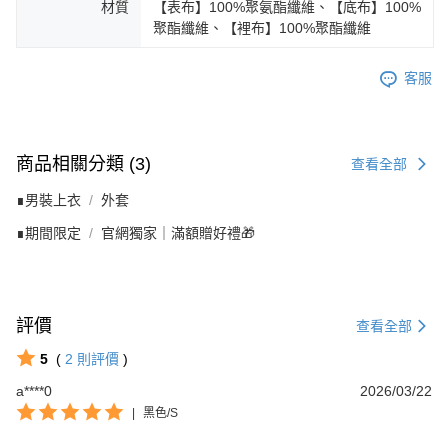
材質
【表布】100%聚氨酯纖維、【底布】100%
聚酯纖維、【裡布】100%聚酯纖維
客服
商品相關分類 (3)
查看全部
∎男裝上衣
外套
∎期間限定
官網獨家｜滿額贈好禮🎁
評價
查看全部
5
(
2
則評價
)
a****0
2026/03/22
|
黑色/S