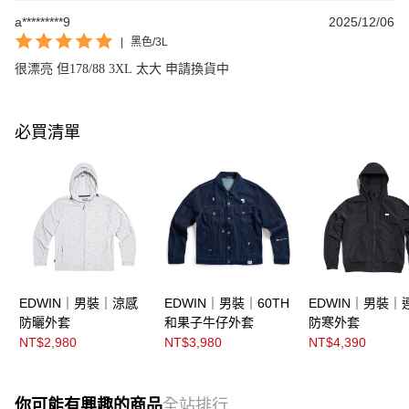
a*********9
2025/12/06
|
黑色/3L
很漂亮 但178/88 3XL 太大 申請換貨中
必買清單
EDWIN｜男裝｜涼感
EDWIN｜男裝｜60TH
EDWIN｜男裝｜
防曬外套
和果子牛仔外套
防寒外套
NT$2,980
NT$3,980
NT$4,390
你可能有興趣的商品
全站排行