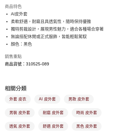
※ 請注意：結帳手續完成當下不需立刻繳費，但若您需要取消訂單，請聯絡
商品特色
免運費
購買商品的店家。未經商家同意取消之訂單仍視為有效，需透過AFTEE先享
後付繳納相關費用。
AI皮外套
付款後萊爾富取貨
※ 交易是否成功請以「AFTEE先享後付 」之結帳頁面顯示為準，若有關於
柔軟舒適，耐磨且具透氣性，隨時保持優雅
是否繳費成功／繳費後需取消欲退款等相關疑問，請聯繫「AFTEE先享後付
免運費
獨特剪裁設計，展現男性魅力，適合各種場合穿著
客戶支援中心」
https://netprotections.freshdesk.com/support/home
無論搭配休閒或正式服飾，皆能輕鬆駕馭
7-11取貨付款
【注意事項】
顏色：黑色
１．透過由恩沛科技股份有限公司提供之「AFTEE先享後付」服務完成之交
免運費
易，需依本服務之必要範圍內提供個人資料，並將交易相關給付款項請求債
銷售重點
權轉讓予恩沛科技股份有限公司。
付款後7-11取貨
２．關於個人資料處理事宜，請瀏覽以下網址：
商品貨號：310525-089
免運費
https://aftee.tw/terms/#terms3
３．未成年的使用者請事先徵得法定代理人或監護人之同意方可使用
宅配
「AFTEE先享後付」，若未經同意申辦者引起之損失，本公司不負相關責
任。
免運費
相關分類
４．使用「AFTEE先享後付」時，將依據個別帳號之用戶狀況，依本公司即
時審查核予不同之上限額度；若仍有額度不足之情形，本公司將視審查結果
付款後門市取貨
外套 皮衣
AI 皮外套
男款 皮外套
請求用戶進行身份認證。
免運費
５．嚴禁一人註冊多個帳號或使用他人資訊註冊。若發現惡意使用之情形，
恩沛科技股份有限公司將有權停止該用戶之使用額度並採取法律行動。
男裝 皮外套
耐磨 皮外套
時尚 皮外套
透氣 皮外套
舒適 皮外套
黑色 皮外套