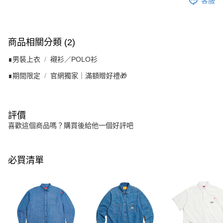
客服
商品相關分類 (2)
∎男裝上衣
襯衫／POLO衫
∎期間限定
官網獨家｜滿額贈好禮🎁
評價
喜歡這個商品嗎？購買後給他一個好評吧
必買清單