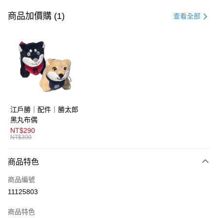
信用卡一次付款
商品加價購 (1)
查看全部
超商取貨付款
LINE Pay
AFTEE先享後付
相關說明
【關於「AFTEE先享後付」】
ATM付款
AFTEE先享後付是「在收到商品之後才付款」的支付方式。 讓您購物簡單
江戶勝｜配件｜勝太郎
便利好安心！
１．簡單：不需註冊會員、不需綁卡、不需儲值。
黑丸布偶
運送方式
２．便利：只要手機號碼，簡訊認證，即可結帳。
NT$290
３．安心：先確認商品／服務後，再付款。
NT$390
全家取貨付款
免運費
【「AFTEE先享後付」結帳流程】
商品特色
１．於結帳方式選擇「AFTEE先享後付」後，將跳轉至「AFTEE先享後付」
付款後全家取貨
結帳頁面，進行簡訊認證並確認金額後，即可完成結帳。
商品編號
２．訂單成立數日內，您將收到繳費通知簡訊。
免運費
３．收到繳費通知簡訊後14天內，點擊此簡訊中的連結，可透過四大超商／
11125803
ATM／網路銀行／等多元方式進行付款，方視為交易完成。
萊爾富取貨付款
※ 請注意：結帳手續完成當下不需立刻繳費，但若您需要取消訂單，請聯絡
商品特色
免運費
購買商品的店家。未經商家同意取消之訂單仍視為有效，需透過AFTEE先享