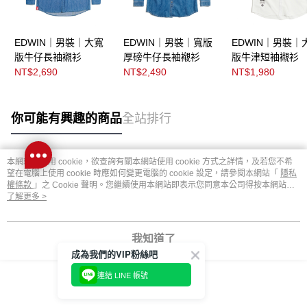
EDWIN｜男裝｜大寬
EDWIN｜男裝｜寬版
EDWIN｜男裝｜
版牛仔長袖襯衫
厚磅牛仔長袖襯衫
版牛津短袖襯衫
NT$2,690
NT$2,490
NT$1,980
你可能有興趣的商品
全站排行
本網站中使用 cookie，欲查詢有關本網站使用 cookie 方式之詳情，及若您不希
熱門標籤
望在電腦上使用 cookie 時應如何變更電腦的 cookie 設定，請參閱本網站「
隱私
權條款
」之 Cookie 聲明。您繼續使用本網站即表示您同意本公司得按本網站使
用條款之 Cookie 聲明使用 cookie。
了解更多 >
我知道了
成為我們的VIP粉絲吧
連結 LINE 帳號