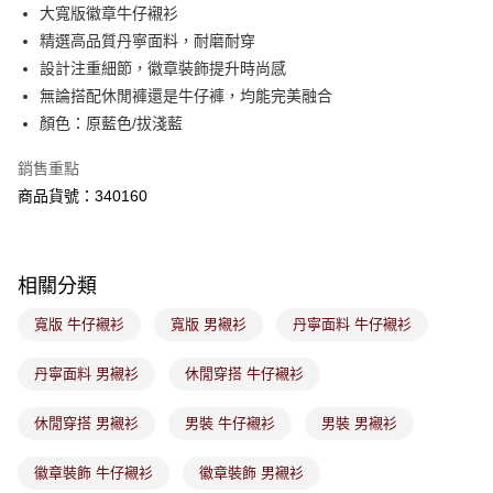
後付繳納相關費用。
大寬版徽章牛仔襯衫
付款後萊爾富取貨
※ 交易是否成功請以「AFTEE先享後付 」之結帳頁面顯示為準，若有關於
精選高品質丹寧面料，耐磨耐穿
是否繳費成功／繳費後需取消欲退款等相關疑問，請聯繫「AFTEE先享後付
免運費
設計注重細節，徽章裝飾提升時尚感
客戶支援中心」
https://netprotections.freshdesk.com/support/home
無論搭配休閒褲還是牛仔褲，均能完美融合
7-11取貨付款
【注意事項】
顏色：原藍色/拔淺藍
１．透過由恩沛科技股份有限公司提供之「AFTEE先享後付」服務完成之交
免運費
易，需依本服務之必要範圍內提供個人資料，並將交易相關給付款項請求債
銷售重點
權轉讓予恩沛科技股份有限公司。
付款後7-11取貨
２．關於個人資料處理事宜，請瀏覽以下網址：
商品貨號：340160
免運費
https://aftee.tw/terms/#terms3
３．未成年的使用者請事先徵得法定代理人或監護人之同意方可使用
宅配
「AFTEE先享後付」，若未經同意申辦者引起之損失，本公司不負相關責
任。
免運費
相關分類
４．使用「AFTEE先享後付」時，將依據個別帳號之用戶狀況，依本公司即
時審查核予不同之上限額度；若仍有額度不足之情形，本公司將視審查結果
付款後門市取貨
寬版 牛仔襯衫
寬版 男襯衫
丹寧面料 牛仔襯衫
請求用戶進行身份認證。
免運費
５．嚴禁一人註冊多個帳號或使用他人資訊註冊。若發現惡意使用之情形，
恩沛科技股份有限公司將有權停止該用戶之使用額度並採取法律行動。
丹寧面料 男襯衫
休閒穿搭 牛仔襯衫
休閒穿搭 男襯衫
男裝 牛仔襯衫
男裝 男襯衫
徽章裝飾 牛仔襯衫
徽章裝飾 男襯衫