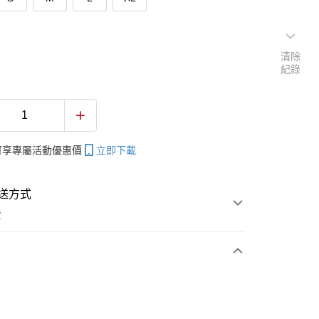
清除
紀錄
帳可享專屬活動優惠價
立即下載
送方式
費
次付款
付款