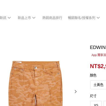
新訊
新品上市
熱銷商品排行
暢銷聯名/授權系列
EDW
App 獨享
NT$2,
顏色
土黃色
尺寸
XS