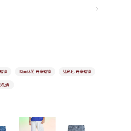
項】
付款
恩沛科技股份有限公司提供之「AFTEE先享後付」服務完成之
依本服務之必要範圍內提供個人資料，並將交易相關給付款項請
讓予恩沛科技股份有限公司。
個人資料處理事宜，請瀏覽以下網址：
1取貨
ee.tw/terms/#terms3
年的使用者請事先徵得法定代理人或監護人之同意方可使用
E先享後付」，若未經同意申辦者引起之損失，本公司不負相關責
AFTEE先享後付」時，將依據個別帳號之用戶狀況，依本公司
核予不同之上限額度；若仍有額度不足之情形，本公司將視審查
用戶進行身份認證。
市取貨
一人註冊多個帳號或使用他人資訊註冊。若發現惡意使用之情
科技股份有限公司將有權停止該用戶之使用額度並採取法律行
寧短褲
時尚休閒 丹寧短褲
迷彩色 丹寧短褲
迷彩短褲