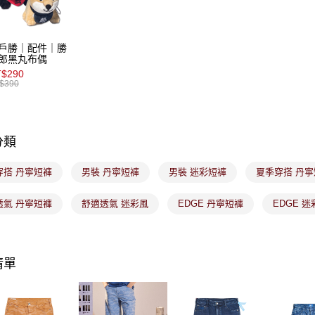
【注意事
7-11取貨
１．透過由
交易，需
免運費
求債權轉
戶勝｜配件｜勝
２．關於
付款後7-1
郎黑丸布偶
https://aft
$290
免運費
３．未成
$390
「AFTE
宅配
任。
４．使用「
免運費
即時審查
分類
結果請求
付款後門
５．嚴禁
免運費
形，恩沛
穿搭 丹寧短褲
男裝 丹寧短褲
男裝 迷彩短褲
夏季穿搭 丹
動。
透氣 丹寧短褲
舒適透氣 迷彩風
EDGE 丹寧短褲
EDGE 
清單