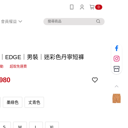
0
會員權益
IN｜EDGE｜男裝｜迷彩色丹寧短褲
活動
超取免運費
980
墨綠色
丈青色
S
M
L
XL