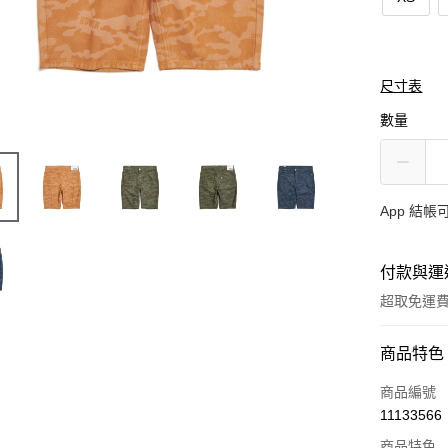
尺寸表
數量
App 結
付款與運
超取免運
付款方式
商品特色
信用卡一
商品編號
11133566
超商取貨
商品特色