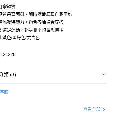
丹寧短褲
品質丹寧面料，隨時隨地展現自我風格
享後付
增添獨特魅力，適合各種場合穿搭
FTEE先享後付」】
閒還是運動，都是夏季的理想選擇
先享後付是「在收到商品之後才付款」的支付方式。 讓您購物簡單
土黃色/墨綠色/丈青色
心！
：不需註冊會員、不需綁卡、不需儲值。
：只要手機號碼，簡訊認證，即可結帳。
21225
：先確認商品／服務後，再付款。
付款
EE先享後付」結帳流程】
類 (3)
方式選擇「AFTEE先享後付」後，將跳轉至「AFTEE先享後
頁面，進行簡訊認證並確認金額後，即可完成結帳。
家取貨
成立數日內，您將收到繳費通知簡訊。
/牛仔褲
丹寧短褲
費通知簡訊後14天內，點擊此簡訊中的連結，可透過四大超商
客服
網路銀行／等多元方式進行付款，方視為交易完成。
官網獨家｜滿額贈好禮🎁
：結帳手續完成當下不需立刻繳費，但若您需要取消訂單，請聯
貨付款
盛夏狂歡季｜季節性商品兩件7折
的店家。未經商家同意取消之訂單仍視為有效，需透過AFTEE
查看全部
繳納相關費用。
否成功請以「AFTEE先享後付 」之結帳頁面顯示為準，若有關於
功／繳費後需取消欲退款等相關疑問，請聯繫「AFTEE先享後
爾富取貨
援中心」
https://netprotections.freshdesk.com/support/home