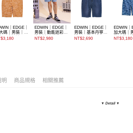
DWIN｜EDGE｜
EDWIN｜EDGE｜
EDWIN｜EDGE｜
EDWIN｜
大碼｜男裝｜迷
男裝｜動能迷彩丹
男裝｜基本丹寧短
加大碼｜
色丹寧短褲
寧短褲
褲
能迷彩合
$3,180
NT$2,980
NT$2,690
NT$3,180
褲
說明
商品規格
相關推薦
▼ Detail
▼