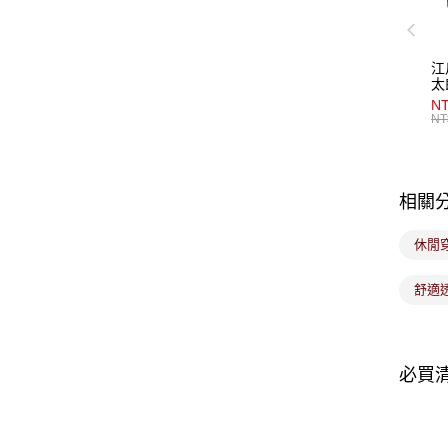
江
太
NT
NT
相關
休閒
舒適
必買