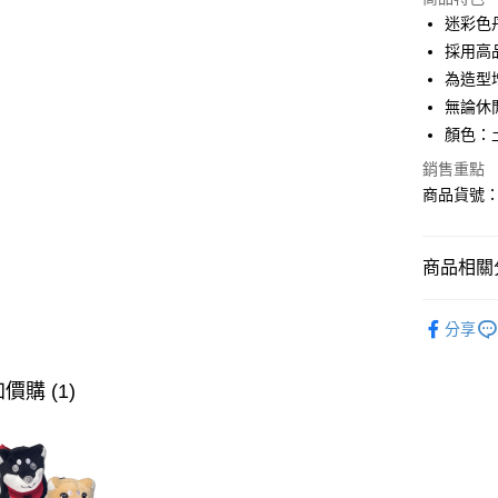
LINE Pay
迷彩色
採用高
AFTEE先
為造型
相關說明
【關於「A
無論休
ATM付款
AFTEE
顏色：
便利好安
１．簡單
銷售重點
２．便利
商品貨號：1
運送方式
３．安心
全家取貨
【「AFT
免運費
商品相關分
１．於結帳
付」結帳
付款後全
２．訂單
∎男裝下身
３．收到繳
分享
免運費
∎期間限定
／ATM／
※ 請注意
萊爾富取
∎期間限定
絡購買商品
價購 (1)
先享後付
免運費
※ 交易是
是否繳費成
付款後萊
付客戶支
免運費