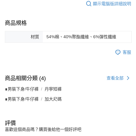
顯示電腦版詳細說明
商品規格
材質
54%棉、40%聚酯纖維、6%彈性纖維
客服
商品相關分類 (4)
查看全部
∎男裝下身/牛仔褲
丹寧短褲
∎男裝下身/牛仔褲
加大尺碼
評價
喜歡這個商品嗎？購買後給他一個好評吧