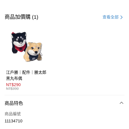
付款方式
信用卡一次付款
商品加價購 (1)
查看全部
超商取貨付款
LINE Pay
AFTEE先享後付
相關說明
【關於「AFTEE先享後付」】
ATM付款
AFTEE先享後付是「在收到商品之後才付款」的支付方式。 讓您購物簡單
江戶勝｜配件｜勝太郎
便利好安心！
１．簡單：不需註冊會員、不需綁卡、不需儲值。
黑丸布偶
運送方式
２．便利：只要手機號碼，簡訊認證，即可結帳。
NT$290
３．安心：先確認商品／服務後，再付款。
NT$390
全家取貨付款
免運費
【「AFTEE先享後付」結帳流程】
商品特色
１．於結帳方式選擇「AFTEE先享後付」後，將跳轉至「AFTEE先享後付」
付款後全家取貨
結帳頁面，進行簡訊認證並確認金額後，即可完成結帳。
商品編號
２．訂單成立數日內，您將收到繳費通知簡訊。
免運費
３．收到繳費通知簡訊後14天內，點擊此簡訊中的連結，可透過四大超商／
11134710
ATM／網路銀行／等多元方式進行付款，方視為交易完成。
萊爾富取貨付款