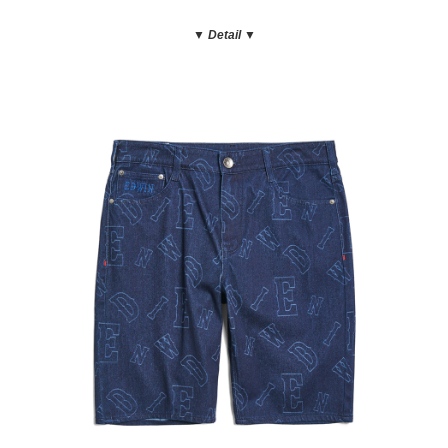
▼ Detail
▼