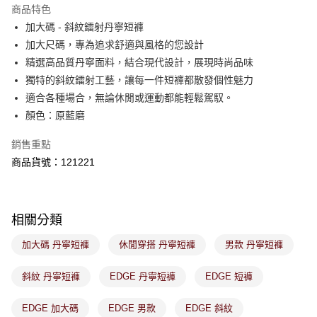
※ 請注意：結帳手續完成當下不需立刻繳費，但若您需要取消訂單，請聯絡
商品特色
免運費
購買商品的店家。未經商家同意取消之訂單仍視為有效，需透過AFTEE先享
後付繳納相關費用。
加大碼 - 斜紋鐳射丹寧短褲
付款後萊爾富取貨
※ 交易是否成功請以「AFTEE先享後付 」之結帳頁面顯示為準，若有關於
加大尺碼，專為追求舒適與風格的您設計
是否繳費成功／繳費後需取消欲退款等相關疑問，請聯繫「AFTEE先享後付
免運費
精選高品質丹寧面料，結合現代設計，展現時尚品味
客戶支援中心」
https://netprotections.freshdesk.com/support/home
獨特的斜紋鐳射工藝，讓每一件短褲都散發個性魅力
7-11取貨付款
【注意事項】
適合各種場合，無論休閒或運動都能輕鬆駕馭。
１．透過由恩沛科技股份有限公司提供之「AFTEE先享後付」服務完成之交
免運費
顏色：原藍磨
易，需依本服務之必要範圍內提供個人資料，並將交易相關給付款項請求債
權轉讓予恩沛科技股份有限公司。
付款後7-11取貨
２．關於個人資料處理事宜，請瀏覽以下網址：
銷售重點
免運費
https://aftee.tw/terms/#terms3
商品貨號：121221
３．未成年的使用者請事先徵得法定代理人或監護人之同意方可使用
宅配
「AFTEE先享後付」，若未經同意申辦者引起之損失，本公司不負相關責
任。
免運費
４．使用「AFTEE先享後付」時，將依據個別帳號之用戶狀況，依本公司即
時審查核予不同之上限額度；若仍有額度不足之情形，本公司將視審查結果
相關分類
付款後門市取貨
請求用戶進行身份認證。
免運費
５．嚴禁一人註冊多個帳號或使用他人資訊註冊。若發現惡意使用之情形，
加大碼 丹寧短褲
休閒穿搭 丹寧短褲
男款 丹寧短褲
恩沛科技股份有限公司將有權停止該用戶之使用額度並採取法律行動。
斜紋 丹寧短褲
EDGE 丹寧短褲
EDGE 短褲
EDGE 加大碼
EDGE 男款
EDGE 斜紋