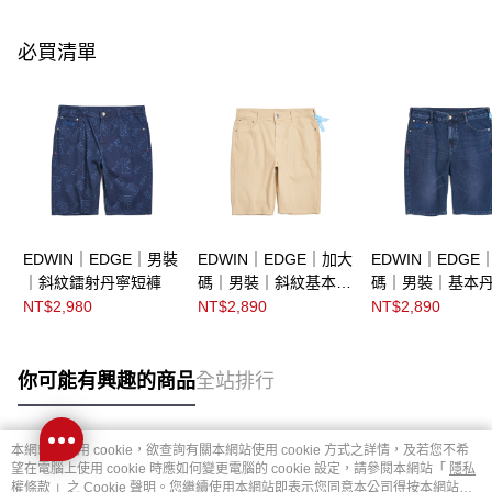
必買清單
EDWIN｜EDGE｜男裝
EDWIN｜EDGE｜加大
EDWIN｜EDGE
｜斜紋鐳射丹寧短褲
碼｜男裝｜斜紋基本色
碼｜男裝｜基本
丹寧短褲
褲
NT$2,980
NT$2,890
NT$2,890
你可能有興趣的商品
全站排行
本網站中使用 cookie，欲查詢有關本網站使用 cookie 方式之詳情，及若您不希
熱門標籤
望在電腦上使用 cookie 時應如何變更電腦的 cookie 設定，請參閱本網站「
隱私
權條款
」之 Cookie 聲明。您繼續使用本網站即表示您同意本公司得按本網站使