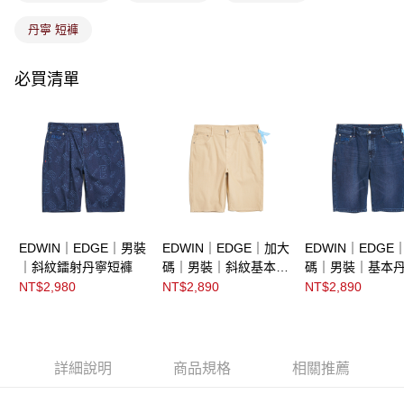
丹寧 短褲
必買清單
EDWIN｜EDGE｜男裝
EDWIN｜EDGE｜加大
EDWIN｜EDGE
｜斜紋鐳射丹寧短褲
碼｜男裝｜斜紋基本色
碼｜男裝｜基本
丹寧短褲
褲
NT$2,980
NT$2,890
NT$2,890
詳細說明
商品規格
相關推薦