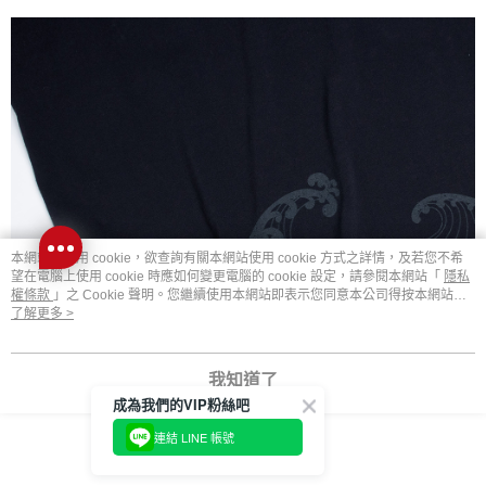
本網站中使用 cookie，欲查詢有關本網站使用 cookie 方式之詳情，及若您不希
望在電腦上使用 cookie 時應如何變更電腦的 cookie 設定，請參閱本網站「
隱私
權條款
」之 Cookie 聲明。您繼續使用本網站即表示您同意本公司得按本網站使
用條款之 Cookie 聲明使用 cookie。
了解更多 >
我知道了
成為我們的VIP粉絲吧
連結 LINE 帳號