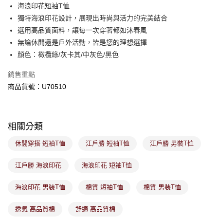
後付繳納相關費用。
海浪印花短袖T恤
付款後萊爾富取貨
※ 交易是否成功請以「AFTEE先享後付 」之結帳頁面顯示為準，若有關於
獨特海浪印花設計，展現出時尚與活力的完美結合
是否繳費成功／繳費後需取消欲退款等相關疑問，請聯繫「AFTEE先享後付
免運費
選用高品質面料，讓每一次穿著都如沐春風
客戶支援中心」
https://netprotections.freshdesk.com/support/home
無論休閒還是戶外活動，皆是您的理想選擇
7-11取貨付款
【注意事項】
顏色：橄欖綠/灰卡其/中灰色/黑色
１．透過由恩沛科技股份有限公司提供之「AFTEE先享後付」服務完成之交
免運費
易，需依本服務之必要範圍內提供個人資料，並將交易相關給付款項請求債
銷售重點
權轉讓予恩沛科技股份有限公司。
付款後7-11取貨
２．關於個人資料處理事宜，請瀏覽以下網址：
商品貨號：U70510
免運費
https://aftee.tw/terms/#terms3
３．未成年的使用者請事先徵得法定代理人或監護人之同意方可使用
宅配
「AFTEE先享後付」，若未經同意申辦者引起之損失，本公司不負相關責
任。
免運費
相關分類
４．使用「AFTEE先享後付」時，將依據個別帳號之用戶狀況，依本公司即
時審查核予不同之上限額度；若仍有額度不足之情形，本公司將視審查結果
付款後門市取貨
休閒穿搭 短袖T恤
江戶勝 短袖T恤
江戶勝 男裝T恤
請求用戶進行身份認證。
免運費
５．嚴禁一人註冊多個帳號或使用他人資訊註冊。若發現惡意使用之情形，
恩沛科技股份有限公司將有權停止該用戶之使用額度並採取法律行動。
江戶勝 海浪印花
海浪印花 短袖T恤
海浪印花 男裝T恤
棉質 短袖T恤
棉質 男裝T恤
透氣 高品質棉
舒適 高品質棉