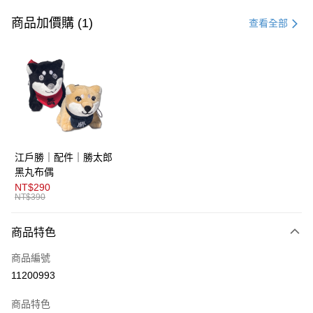
信用卡一次付款
商品加價購 (1)
查看全部
超商取貨付款
LINE Pay
AFTEE先享後付
相關說明
【關於「AFTEE先享後付」】
ATM付款
AFTEE先享後付是「在收到商品之後才付款」的支付方式。 讓您購物簡單
江戶勝｜配件｜勝太郎
便利好安心！
１．簡單：不需註冊會員、不需綁卡、不需儲值。
黑丸布偶
運送方式
２．便利：只要手機號碼，簡訊認證，即可結帳。
NT$290
３．安心：先確認商品／服務後，再付款。
NT$390
全家取貨付款
免運費
【「AFTEE先享後付」結帳流程】
商品特色
１．於結帳方式選擇「AFTEE先享後付」後，將跳轉至「AFTEE先享後付」
付款後全家取貨
結帳頁面，進行簡訊認證並確認金額後，即可完成結帳。
商品編號
２．訂單成立數日內，您將收到繳費通知簡訊。
免運費
３．收到繳費通知簡訊後14天內，點擊此簡訊中的連結，可透過四大超商／
11200993
ATM／網路銀行／等多元方式進行付款，方視為交易完成。
萊爾富取貨付款
※ 請注意：結帳手續完成當下不需立刻繳費，但若您需要取消訂單，請聯絡
商品特色
免運費
購買商品的店家。未經商家同意取消之訂單仍視為有效，需透過AFTEE先享