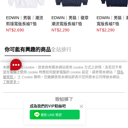
EDWIN｜男裝｜潮流
EDWIN｜男裝｜徽章
EDWIN｜男裝｜
剪接寬版長袖T恤
潮流寬版長袖T恤
寬版長袖T恤
NT$2,690
NT$2,290
NT$2,290
你可能有興趣的商品
全站排行
本網站中使用 cookie，欲查詢有關本網站使用 cookie 方式之詳情，及若您不希
熱門標籤
望在電腦上使用 cookie 時應如何變更電腦的 cookie 設定，請參閱本網站「
隱私
權條款
」之 Cookie 聲明。您繼續使用本網站即表示您同意本公司得按本網站使
用條款之 Cookie 聲明使用 cookie。
了解更多 >
我知道了
成為我們的VIP粉絲吧
連結 LINE 帳號