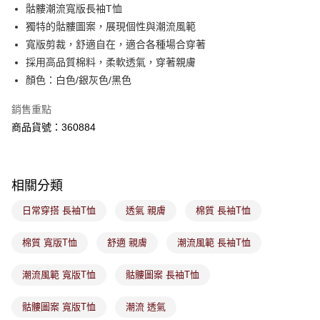
後付繳納相關費用。
骷髏潮流寬版長袖T恤
付款後萊爾富取貨
※ 交易是否成功請以「AFTEE先享後付 」之結帳頁面顯示為準，若有關於
獨特的骷髏圖案，展現個性與潮流風範
是否繳費成功／繳費後需取消欲退款等相關疑問，請聯繫「AFTEE先享後付
免運費
寬版剪裁，舒適自在，適合各種場合穿著
客戶支援中心」
https://netprotections.freshdesk.com/support/home
採用高品質棉料，柔軟透氣，穿著親膚
7-11取貨付款
【注意事項】
顏色：白色/銀灰色/黑色
１．透過由恩沛科技股份有限公司提供之「AFTEE先享後付」服務完成之交
免運費
易，需依本服務之必要範圍內提供個人資料，並將交易相關給付款項請求債
銷售重點
權轉讓予恩沛科技股份有限公司。
付款後7-11取貨
２．關於個人資料處理事宜，請瀏覽以下網址：
商品貨號：360884
免運費
https://aftee.tw/terms/#terms3
３．未成年的使用者請事先徵得法定代理人或監護人之同意方可使用
宅配
「AFTEE先享後付」，若未經同意申辦者引起之損失，本公司不負相關責
任。
免運費
相關分類
４．使用「AFTEE先享後付」時，將依據個別帳號之用戶狀況，依本公司即
時審查核予不同之上限額度；若仍有額度不足之情形，本公司將視審查結果
付款後門市取貨
日常穿搭 長袖T恤
透氣 親膚
棉質 長袖T恤
請求用戶進行身份認證。
免運費
５．嚴禁一人註冊多個帳號或使用他人資訊註冊。若發現惡意使用之情形，
恩沛科技股份有限公司將有權停止該用戶之使用額度並採取法律行動。
棉質 寬版T恤
舒適 親膚
潮流風範 長袖T恤
潮流風範 寬版T恤
骷髏圖案 長袖T恤
骷髏圖案 寬版T恤
潮流 透氣