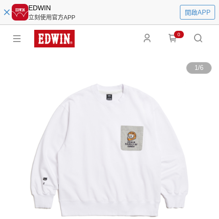
EDWIN
開啟APP
立刻使用官方APP
0
1
/
6