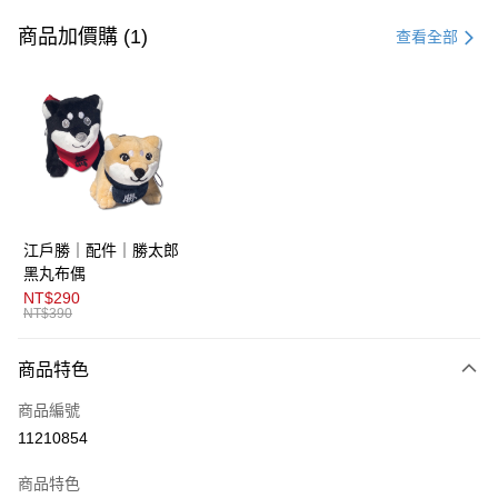
信用卡一次付款
商品加價購 (1)
查看全部
超商取貨付款
LINE Pay
AFTEE先享後付
相關說明
【關於「AFTEE先享後付」】
ATM付款
AFTEE先享後付是「在收到商品之後才付款」的支付方式。 讓您購物簡單
江戶勝｜配件｜勝太郎
便利好安心！
１．簡單：不需註冊會員、不需綁卡、不需儲值。
黑丸布偶
運送方式
２．便利：只要手機號碼，簡訊認證，即可結帳。
NT$290
３．安心：先確認商品／服務後，再付款。
NT$390
全家取貨付款
免運費
【「AFTEE先享後付」結帳流程】
商品特色
１．於結帳方式選擇「AFTEE先享後付」後，將跳轉至「AFTEE先享後付」
付款後全家取貨
結帳頁面，進行簡訊認證並確認金額後，即可完成結帳。
商品編號
２．訂單成立數日內，您將收到繳費通知簡訊。
免運費
３．收到繳費通知簡訊後14天內，點擊此簡訊中的連結，可透過四大超商／
11210854
ATM／網路銀行／等多元方式進行付款，方視為交易完成。
萊爾富取貨付款
※ 請注意：結帳手續完成當下不需立刻繳費，但若您需要取消訂單，請聯絡
商品特色
免運費
購買商品的店家。未經商家同意取消之訂單仍視為有效，需透過AFTEE先享