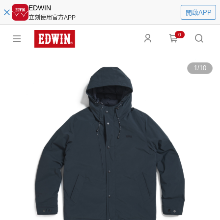
EDWIN
開啟APP
立刻使用官方APP
0
1
/
10