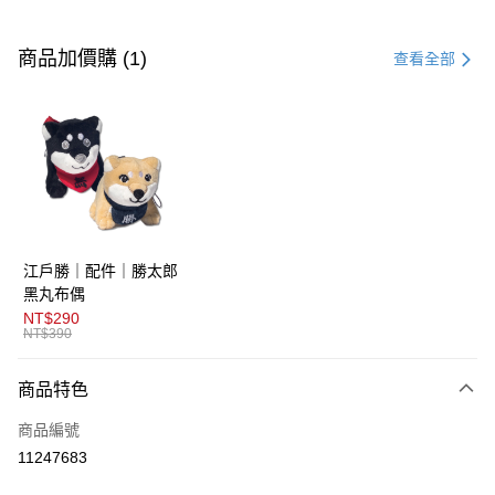
付款方式
信用卡一次付款
商品加價購 (1)
查看全部
超商取貨付款
LINE Pay
AFTEE先享後付
相關說明
【關於「AFTEE先享後付」】
ATM付款
AFTEE先享後付是「在收到商品之後才付款」的支付方式。 讓您購物簡單
江戶勝｜配件｜勝太郎
便利好安心！
１．簡單：不需註冊會員、不需綁卡、不需儲值。
黑丸布偶
運送方式
２．便利：只要手機號碼，簡訊認證，即可結帳。
NT$290
３．安心：先確認商品／服務後，再付款。
NT$390
全家取貨付款
免運費
【「AFTEE先享後付」結帳流程】
商品特色
１．於結帳方式選擇「AFTEE先享後付」後，將跳轉至「AFTEE先享後付」
付款後全家取貨
結帳頁面，進行簡訊認證並確認金額後，即可完成結帳。
商品編號
２．訂單成立數日內，您將收到繳費通知簡訊。
免運費
３．收到繳費通知簡訊後14天內，點擊此簡訊中的連結，可透過四大超商／
11247683
ATM／網路銀行／等多元方式進行付款，方視為交易完成。
萊爾富取貨付款
※ 請注意：結帳手續完成當下不需立刻繳費，但若您需要取消訂單，請聯絡