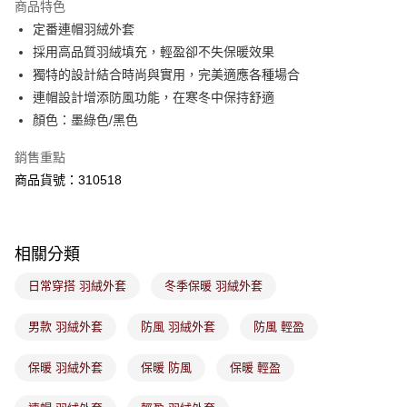
商品特色
免運費
購買商品的店家。未經商家同意取消之訂單仍視為有效，需透過AFTEE先享
後付繳納相關費用。
定番連帽羽絨外套
付款後萊爾富取貨
※ 交易是否成功請以「AFTEE先享後付 」之結帳頁面顯示為準，若有關於
採用高品質羽絨填充，輕盈卻不失保暖效果
是否繳費成功／繳費後需取消欲退款等相關疑問，請聯繫「AFTEE先享後付
免運費
獨特的設計結合時尚與實用，完美適應各種場合
客戶支援中心」
https://netprotections.freshdesk.com/support/home
連帽設計增添防風功能，在寒冬中保持舒適
7-11取貨付款
【注意事項】
顏色：墨綠色/黑色
１．透過由恩沛科技股份有限公司提供之「AFTEE先享後付」服務完成之交
免運費
易，需依本服務之必要範圍內提供個人資料，並將交易相關給付款項請求債
銷售重點
權轉讓予恩沛科技股份有限公司。
付款後7-11取貨
２．關於個人資料處理事宜，請瀏覽以下網址：
商品貨號：310518
免運費
https://aftee.tw/terms/#terms3
３．未成年的使用者請事先徵得法定代理人或監護人之同意方可使用
宅配
「AFTEE先享後付」，若未經同意申辦者引起之損失，本公司不負相關責
任。
免運費
相關分類
４．使用「AFTEE先享後付」時，將依據個別帳號之用戶狀況，依本公司即
時審查核予不同之上限額度；若仍有額度不足之情形，本公司將視審查結果
付款後門市取貨
日常穿搭 羽絨外套
冬季保暖 羽絨外套
請求用戶進行身份認證。
免運費
５．嚴禁一人註冊多個帳號或使用他人資訊註冊。若發現惡意使用之情形，
恩沛科技股份有限公司將有權停止該用戶之使用額度並採取法律行動。
男款 羽絨外套
防風 羽絨外套
防風 輕盈
保暖 羽絨外套
保暖 防風
保暖 輕盈