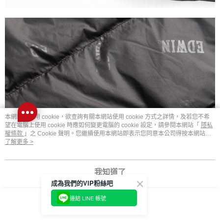
本網站中使用 cookie，欲查詢有關本網站使用 cookie 方式之詳情，及若您不希
望在電腦上使用 cookie 時應如何變更電腦的 cookie 設定，請參閱本網站「
隱私
權條款
」之 Cookie 聲明。您繼續使用本網站即表示您同意本公司得按本網站使
用條款之 Cookie 聲明使用 cookie。
了解更多 >
我知道了
成為我們的VIP粉絲吧
連結 LINE 帳號