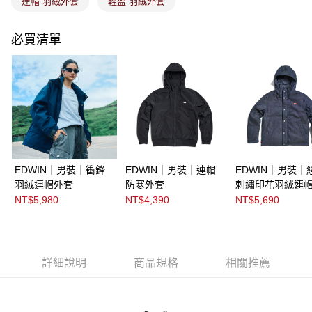
連帽 羽絨外套
輕盈 羽絨外套
必買清單
EDWIN｜男裝｜衝鋒
EDWIN｜男裝｜連帽
EDWIN｜男裝｜
羽絨連帽外套
防寒外套
刺繡印花羽絨連
NT$5,980
NT$4,390
NT$5,690
詳細說明
商品規格
相關推薦