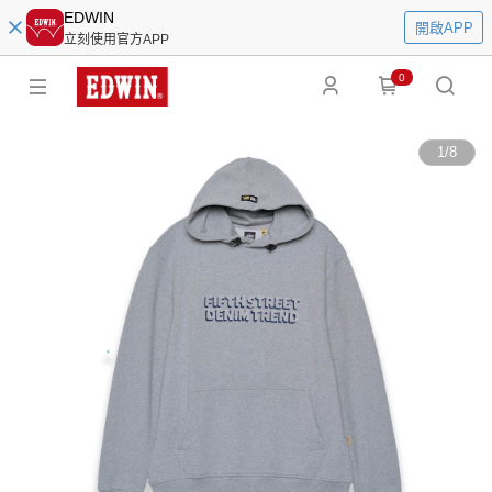
EDWIN
開啟APP
立刻使用官方APP
0
1
/
8