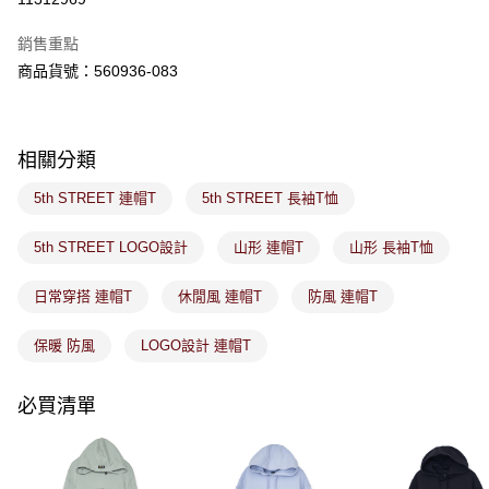
ATM／網路銀行／等多元方式進行付款，方視為交易完成。
萊爾富取貨付款
※ 請注意：結帳手續完成當下不需立刻繳費，但若您需要取消訂單，請聯絡
銷售重點
免運費
購買商品的店家。未經商家同意取消之訂單仍視為有效，需透過AFTEE先享
後付繳納相關費用。
商品貨號：560936-083
付款後萊爾富取貨
※ 交易是否成功請以「AFTEE先享後付 」之結帳頁面顯示為準，若有關於
是否繳費成功／繳費後需取消欲退款等相關疑問，請聯繫「AFTEE先享後付
免運費
客戶支援中心」
https://netprotections.freshdesk.com/support/home
相關分類
7-11取貨付款
【注意事項】
１．透過由恩沛科技股份有限公司提供之「AFTEE先享後付」服務完成之交
免運費
5th STREET 連帽T
5th STREET 長袖T恤
易，需依本服務之必要範圍內提供個人資料，並將交易相關給付款項請求債
權轉讓予恩沛科技股份有限公司。
付款後7-11取貨
２．關於個人資料處理事宜，請瀏覽以下網址：
5th STREET LOGO設計
山形 連帽T
山形 長袖T恤
免運費
https://aftee.tw/terms/#terms3
３．未成年的使用者請事先徵得法定代理人或監護人之同意方可使用
日常穿搭 連帽T
休閒風 連帽T
防風 連帽T
宅配
「AFTEE先享後付」，若未經同意申辦者引起之損失，本公司不負相關責
任。
免運費
４．使用「AFTEE先享後付」時，將依據個別帳號之用戶狀況，依本公司即
保暖 防風
LOGO設計 連帽T
時審查核予不同之上限額度；若仍有額度不足之情形，本公司將視審查結果
付款後門市取貨
請求用戶進行身份認證。
免運費
必買清單
５．嚴禁一人註冊多個帳號或使用他人資訊註冊。若發現惡意使用之情形，
恩沛科技股份有限公司將有權停止該用戶之使用額度並採取法律行動。