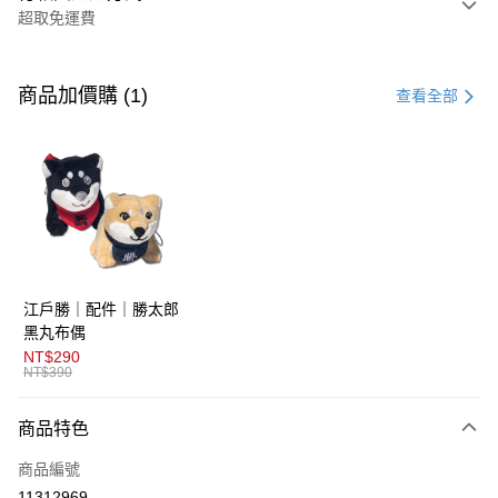
超取免運費
付款方式
信用卡一次付款
商品加價購 (1)
查看全部
超商取貨付款
LINE Pay
AFTEE先享後付
相關說明
【關於「AFTEE先享後付」】
ATM付款
AFTEE先享後付是「在收到商品之後才付款」的支付方式。 讓您購物簡單
江戶勝｜配件｜勝太郎
便利好安心！
１．簡單：不需註冊會員、不需綁卡、不需儲值。
黑丸布偶
運送方式
２．便利：只要手機號碼，簡訊認證，即可結帳。
NT$290
３．安心：先確認商品／服務後，再付款。
NT$390
全家取貨付款
免運費
【「AFTEE先享後付」結帳流程】
商品特色
１．於結帳方式選擇「AFTEE先享後付」後，將跳轉至「AFTEE先享後付」
付款後全家取貨
結帳頁面，進行簡訊認證並確認金額後，即可完成結帳。
商品編號
２．訂單成立數日內，您將收到繳費通知簡訊。
免運費
３．收到繳費通知簡訊後14天內，點擊此簡訊中的連結，可透過四大超商／
11312969