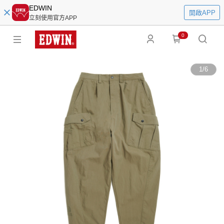
EDWIN
開啟APP
立刻使用官方APP
0
1
/
6