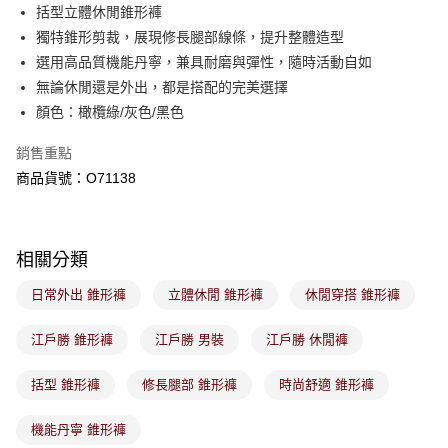
後付繳納相關費用。
括型立體休閒錐形褲
付款後萊爾富取貨
※ 交易是否成功請以「AFTEE先享後付 」之結帳頁面顯示為準，若有關於
獨特錐形剪裁，展現修長腿部線條，提升整體造型
是否繳費成功／繳費後需取消欲退款等相關疑問，請聯繫「AFTEE先享後付
免運費
選用高品質機能丹寧，兼具耐磨與彈性，隨時活動自如
客戶支援中心」
https://netprotections.freshdesk.com/support/home
無論休閒還是外出，都是搭配的完美選擇
7-11取貨付款
【注意事項】
顏色：橄欖綠/灰色/黑色
１．透過由恩沛科技股份有限公司提供之「AFTEE先享後付」服務完成之交
免運費
易，需依本服務之必要範圍內提供個人資料，並將交易相關給付款項請求債
銷售重點
權轉讓予恩沛科技股份有限公司。
付款後7-11取貨
２．關於個人資料處理事宜，請瀏覽以下網址：
商品貨號：O71138
免運費
https://aftee.tw/terms/#terms3
３．未成年的使用者請事先徵得法定代理人或監護人之同意方可使用
宅配
「AFTEE先享後付」，若未經同意申辦者引起之損失，本公司不負相關責
任。
免運費
相關分類
４．使用「AFTEE先享後付」時，將依據個別帳號之用戶狀況，依本公司即
時審查核予不同之上限額度；若仍有額度不足之情形，本公司將視審查結果
付款後門市取貨
日常外出 錐形褲
立體休閒 錐形褲
休閒穿搭 錐形褲
請求用戶進行身份認證。
免運費
５．嚴禁一人註冊多個帳號或使用他人資訊註冊。若發現惡意使用之情形，
恩沛科技股份有限公司將有權停止該用戶之使用額度並採取法律行動。
江戶勝 錐形褲
江戶勝 男裝
江戶勝 休閒褲
括型 錐形褲
修長腿部 錐形褲
時尚舒適 錐形褲
機能丹寧 錐形褲