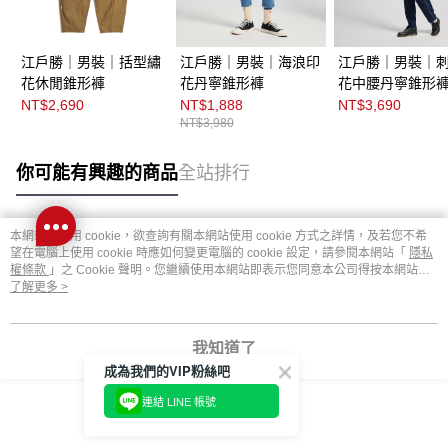
江戶勝｜男裝｜括型繡
江戶勝｜男裝｜海浪印
江戶勝｜男裝｜
花休閒錐形褲
花丹寧錐形褲
花中腰丹寧錐形
NT$2,690
NT$1,888
NT$3,690
NT$3,980
你可能有興趣的商品
全站排行
本網站中使用 cookie，欲查詢有關本網站使用 cookie 方式之詳情，及若您不希
熱門標籤
望在電腦上使用 cookie 時應如何變更電腦的 cookie 設定，請參閱本網站「
隱私
權條款
」之 Cookie 聲明。您繼續使用本網站即表示您同意本公司得按本網站使
用條款之 Cookie 聲明使用 cookie。
了解更多 >
我知道了
成為我們的VIP粉絲吧
連結 LINE 帳號