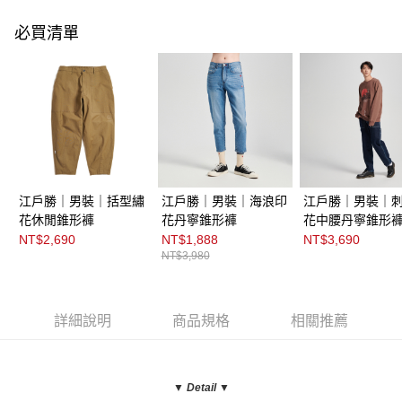
必買清單
江戶勝｜男裝｜括型繡
江戶勝｜男裝｜海浪印
江戶勝｜男裝｜
花休閒錐形褲
花丹寧錐形褲
花中腰丹寧錐形
NT$2,690
NT$1,888
NT$3,690
NT$3,980
詳細說明
商品規格
相關推薦
▼ Detail
▼