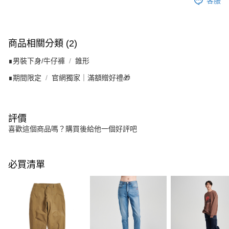
客服
商品相關分類 (2)
∎男裝下身/牛仔褲
錐形
∎期間限定
官網獨家｜滿額贈好禮🎁
評價
喜歡這個商品嗎？購買後給他一個好評吧
必買清單