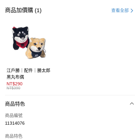
信用卡一次付款
商品加價購 (1)
查看全部
超商取貨付款
LINE Pay
AFTEE先享後付
相關說明
【關於「AFTEE先享後付」】
ATM付款
AFTEE先享後付是「在收到商品之後才付款」的支付方式。 讓您購物簡單
江戶勝｜配件｜勝太郎
便利好安心！
１．簡單：不需註冊會員、不需綁卡、不需儲值。
黑丸布偶
運送方式
２．便利：只要手機號碼，簡訊認證，即可結帳。
NT$290
３．安心：先確認商品／服務後，再付款。
NT$390
全家取貨付款
免運費
【「AFTEE先享後付」結帳流程】
商品特色
１．於結帳方式選擇「AFTEE先享後付」後，將跳轉至「AFTEE先享後付」
付款後全家取貨
結帳頁面，進行簡訊認證並確認金額後，即可完成結帳。
商品編號
２．訂單成立數日內，您將收到繳費通知簡訊。
免運費
３．收到繳費通知簡訊後14天內，點擊此簡訊中的連結，可透過四大超商／
11314076
ATM／網路銀行／等多元方式進行付款，方視為交易完成。
萊爾富取貨付款
※ 請注意：結帳手續完成當下不需立刻繳費，但若您需要取消訂單，請聯絡
商品特色
免運費
購買商品的店家。未經商家同意取消之訂單仍視為有效，需透過AFTEE先享