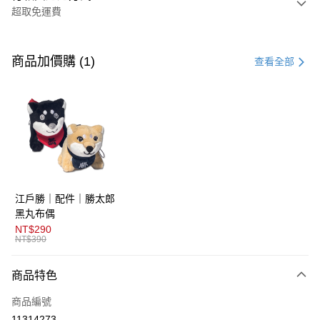
超取免運費
付款方式
信用卡一次付款
商品加價購 (1)
查看全部
超商取貨付款
LINE Pay
AFTEE先享後付
相關說明
【關於「AFTEE先享後付」】
ATM付款
AFTEE先享後付是「在收到商品之後才付款」的支付方式。 讓您購物簡單
江戶勝｜配件｜勝太郎
便利好安心！
１．簡單：不需註冊會員、不需綁卡、不需儲值。
黑丸布偶
運送方式
２．便利：只要手機號碼，簡訊認證，即可結帳。
NT$290
３．安心：先確認商品／服務後，再付款。
NT$390
全家取貨付款
免運費
【「AFTEE先享後付」結帳流程】
商品特色
１．於結帳方式選擇「AFTEE先享後付」後，將跳轉至「AFTEE先享後付」
付款後全家取貨
結帳頁面，進行簡訊認證並確認金額後，即可完成結帳。
商品編號
２．訂單成立數日內，您將收到繳費通知簡訊。
免運費
３．收到繳費通知簡訊後14天內，點擊此簡訊中的連結，可透過四大超商／
11314273