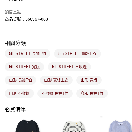
ATM／網路銀行／等多元方式進行付款，方視為交易完成。
萊爾富取貨付款
※ 請注意：結帳手續完成當下不需立刻繳費，但若您需要取消訂單，請聯絡
銷售重點
免運費
購買商品的店家。未經商家同意取消之訂單仍視為有效，需透過AFTEE先享
後付繳納相關費用。
商品貨號：560967-083
付款後萊爾富取貨
※ 交易是否成功請以「AFTEE先享後付 」之結帳頁面顯示為準，若有關於
是否繳費成功／繳費後需取消欲退款等相關疑問，請聯繫「AFTEE先享後付
免運費
客戶支援中心」
https://netprotections.freshdesk.com/support/home
相關分類
7-11取貨付款
【注意事項】
１．透過由恩沛科技股份有限公司提供之「AFTEE先享後付」服務完成之交
免運費
5th STREET 長袖T恤
5th STREET 寬版上衣
易，需依本服務之必要範圍內提供個人資料，並將交易相關給付款項請求債
權轉讓予恩沛科技股份有限公司。
付款後7-11取貨
２．關於個人資料處理事宜，請瀏覽以下網址：
5th STREET 寬版
5th STREET 不收邊
免運費
https://aftee.tw/terms/#terms3
３．未成年的使用者請事先徵得法定代理人或監護人之同意方可使用
山形 長袖T恤
山形 寬版上衣
山形 寬版
宅配
「AFTEE先享後付」，若未經同意申辦者引起之損失，本公司不負相關責
任。
免運費
４．使用「AFTEE先享後付」時，將依據個別帳號之用戶狀況，依本公司即
山形 不收邊
不收邊 長袖T恤
寬版 長袖T恤
時審查核予不同之上限額度；若仍有額度不足之情形，本公司將視審查結果
付款後門市取貨
請求用戶進行身份認證。
免運費
必買清單
５．嚴禁一人註冊多個帳號或使用他人資訊註冊。若發現惡意使用之情形，
恩沛科技股份有限公司將有權停止該用戶之使用額度並採取法律行動。