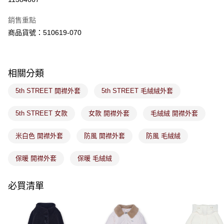
ATM／網路銀行／等多元方式進行付款，方視為交易完成。
萊爾富取貨付款
※ 請注意：結帳手續完成當下不需立刻繳費，但若您需要取消訂單，請聯絡
銷售重點
免運費
購買商品的店家。未經商家同意取消之訂單仍視為有效，需透過AFTEE先享
後付繳納相關費用。
商品貨號：510619-070
付款後萊爾富取貨
※ 交易是否成功請以「AFTEE先享後付 」之結帳頁面顯示為準，若有關於
是否繳費成功／繳費後需取消欲退款等相關疑問，請聯繫「AFTEE先享後付
免運費
客戶支援中心」
https://netprotections.freshdesk.com/support/home
相關分類
7-11取貨付款
【注意事項】
１．透過由恩沛科技股份有限公司提供之「AFTEE先享後付」服務完成之交
免運費
5th STREET 開襟外套
5th STREET 毛絨絨外套
易，需依本服務之必要範圍內提供個人資料，並將交易相關給付款項請求債
權轉讓予恩沛科技股份有限公司。
付款後7-11取貨
２．關於個人資料處理事宜，請瀏覽以下網址：
5th STREET 女款
女款 開襟外套
毛絨絨 開襟外套
免運費
https://aftee.tw/terms/#terms3
３．未成年的使用者請事先徵得法定代理人或監護人之同意方可使用
米白色 開襟外套
防風 開襟外套
防風 毛絨絨
宅配
「AFTEE先享後付」，若未經同意申辦者引起之損失，本公司不負相關責
任。
免運費
４．使用「AFTEE先享後付」時，將依據個別帳號之用戶狀況，依本公司即
保暖 開襟外套
保暖 毛絨絨
時審查核予不同之上限額度；若仍有額度不足之情形，本公司將視審查結果
付款後門市取貨
請求用戶進行身份認證。
免運費
必買清單
５．嚴禁一人註冊多個帳號或使用他人資訊註冊。若發現惡意使用之情形，
恩沛科技股份有限公司將有權停止該用戶之使用額度並採取法律行動。