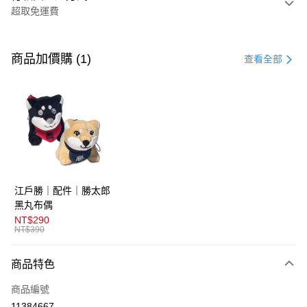
超取免運費
付款方式
信用卡一次付款
商品加價購 (1)
查看全部
超商取貨付款
LINE Pay
AFTEE先享後付
相關說明
【關於「AFTEE先享後付」】
ATM付款
AFTEE先享後付是「在收到商品之後才付款」的支付方式。 讓您購物簡單
江戶勝｜配件｜勝太郎
便利好安心！
１．簡單：不需註冊會員、不需綁卡、不需儲值。
黑丸布偶
運送方式
２．便利：只要手機號碼，簡訊認證，即可結帳。
NT$290
３．安心：先確認商品／服務後，再付款。
NT$390
全家取貨付款
免運費
【「AFTEE先享後付」結帳流程】
商品特色
１．於結帳方式選擇「AFTEE先享後付」後，將跳轉至「AFTEE先享後付」
付款後全家取貨
結帳頁面，進行簡訊認證並確認金額後，即可完成結帳。
商品編號
２．訂單成立數日內，您將收到繳費通知簡訊。
免運費
３．收到繳費通知簡訊後14天內，點擊此簡訊中的連結，可透過四大超商／
11384667