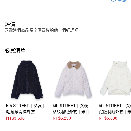
評價
喜歡這個商品嗎？購買後給他一個好評吧
必買清單
5th STREET｜女裝｜
5th STREET｜女裝｜
5th STREET｜
毛絨絨開襟外套 ｜黑
格紋羽絨外套｜米白
寬版羽絨外套｜
色
NT$3,690
NT$5,290
NT$5,690