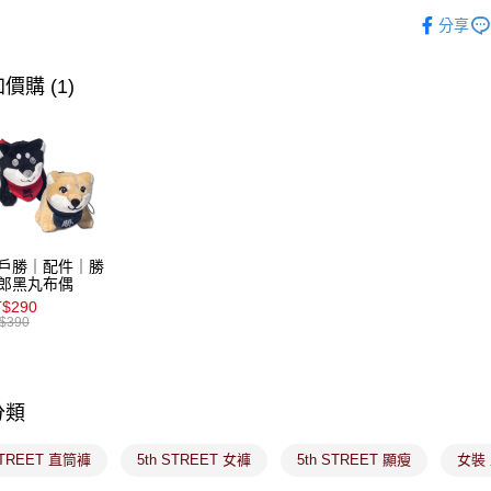
∎期間限定
便利好安
分享
１．簡單
∎期間限定
２．便利
運送方式
３．安心
價購 (1)
全家取貨
【「AFT
免運費
１．於結帳
付」結帳
付款後全
２．訂單
３．收到繳
免運費
／ATM／
※ 請注意
萊爾富取
絡購買商品
戶勝｜配件｜勝
先享後付
免運費
郎黑丸布偶
※ 交易是
$290
是否繳費成
付款後萊
$390
付客戶支
免運費
【注意事
7-11取貨
１．透過由
交易，需
分類
免運費
求債權轉
２．關於
付款後7-1
STREET 直筒褲
5th STREET 女褲
5th STREET 顯瘦
女裝
https://aft
免運費
３．未成