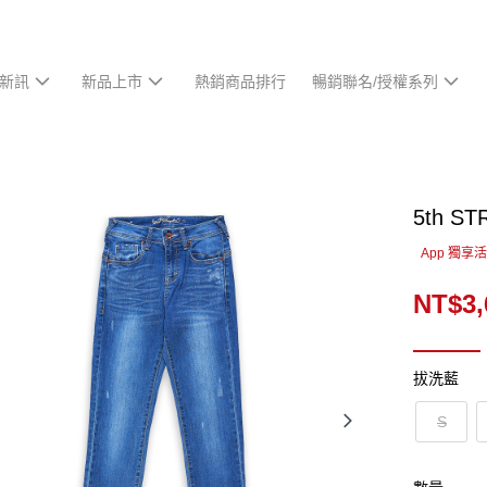
新訊
新品上市
熱銷商品排行
暢銷聯名/授權系列
5th 
App 獨享
NT$3,
拔洗藍
S