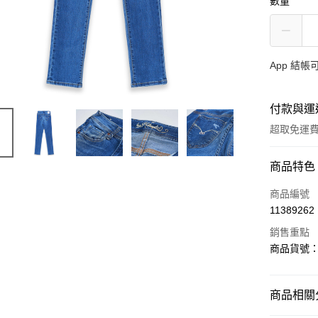
數量
App 結
付款與運
超取免運
付款方式
商品特色
信用卡一
商品編號
11389262
超商取貨
銷售重點
LINE Pay
商品貨號：9
AFTEE先
相關說明
商品相關分
【關於「A
ATM付款
AFTEE