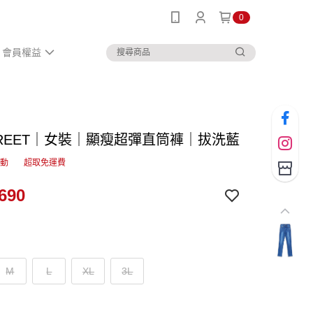
0
會員權益
STREET｜女裝｜顯瘦超彈直筒褲｜拔洗藍
活動
超取免運費
690
M
L
XL
3L