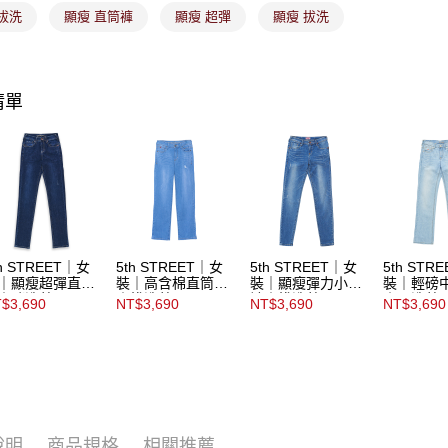
「AFTE
拔洗
顯瘦 直筒褲
顯瘦 超彈
顯瘦 拔洗
宅配
任。
４．使用「
免運費
即時審查
結果請求
付款後門
清單
５．嚴禁
免運費
形，恩沛
動。
th STREET｜女
5th STREET｜女
5th STREET｜女
5th STR
｜顯瘦超彈直筒
裝｜高含棉直筒褲
裝｜顯瘦彈力小腳
裝｜輕磅
｜酵洗藍
｜拔洗藍
褲｜拔洗藍
｜石洗藍
$3,690
NT$3,690
NT$3,690
NT$3,690
說明
商品規格
相關推薦