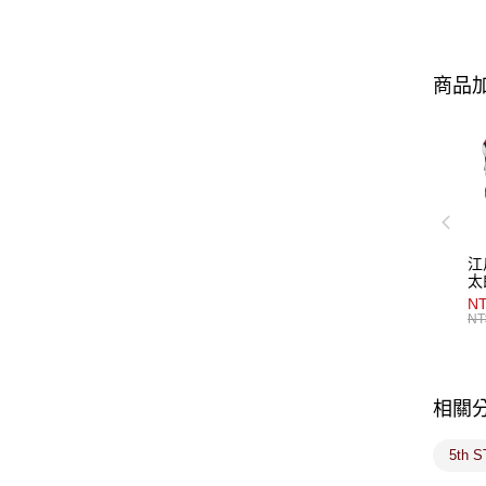
商品加
江
太
NT
NT
相關
5th 