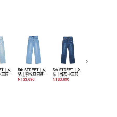
E先享後付」，若未經同意申辦者引起之損失，本公司不負相關責
AFTEE先享後付」時，將依據個別帳號之用戶狀況，依本公司
核予不同之上限額度；若仍有額度不足之情形，本公司將視審查
用戶進行身份認證。
市取貨
一人註冊多個帳號或使用他人資訊註冊。若發現惡意使用之情
科技股份有限公司將有權停止該用戶之使用額度並採取法律行
EET｜女
5th STREET｜女
5th STREET｜女
5th STREET｜女
中直筒褲
裝｜瞬乾直筒褲｜
裝｜輕磅中直筒褲
裝｜顯瘦彈力小腳
拔淺藍
｜酵洗藍
褲｜酵洗藍
NT$3,690
NT$3,690
NT$3,690