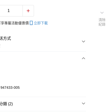
清除
帳可享專屬活動優惠價
立即下載
紀錄
送方式
費
次付款
付款
47433-005
享後付
類 (2)
FTEE先享後付」】
先享後付是「在收到商品之後才付款」的支付方式。 讓您購物簡單