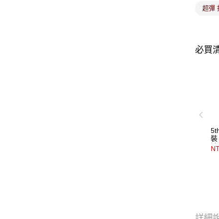
超彈 
必買
5
裝
褲
NT
詳細