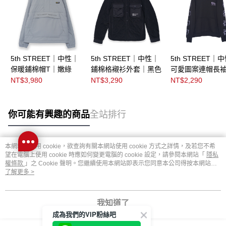
5th STREET｜中性｜
5th STREET｜中性｜
5th STREET｜
保暖鋪棉帽T｜嫩綠
鋪棉格襯衫外套｜黑色
可愛圖案連帽長袖
｜黑色
NT$3,980
NT$3,290
NT$2,290
你可能有興趣的商品
全站排行
本網站中使用 cookie，欲查詢有關本網站使用 cookie 方式之詳情，及若您不希
熱門標籤
望在電腦上使用 cookie 時應如何變更電腦的 cookie 設定，請參閱本網站「
隱私
權條款
」之 Cookie 聲明。您繼續使用本網站即表示您同意本公司得按本網站使
用條款之 Cookie 聲明使用 cookie。
了解更多 >
我知道了
成為我們的VIP粉絲吧