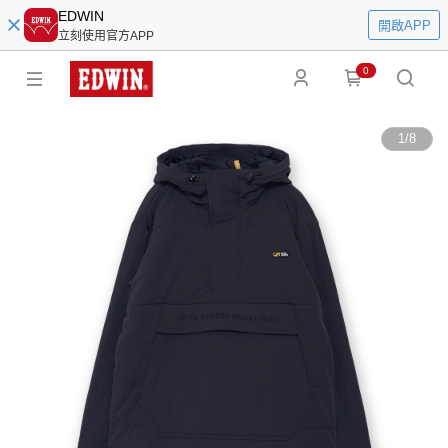
EDWIN
開啟APP
立刻使用官方APP
0
1
/
8