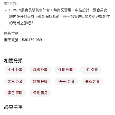
※ 請注意：結帳手續完成當下不需立刻繳費，但若您需要取消訂單，請聯絡
商品特色
免運費
購買商品的店家。未經商家同意取消之訂單仍視為有效，需透過AFTEE先享
後付繳納相關費用。
EDWIN黑色長版防水外套，時尚又實用！中性設計，適合男女，
付款後萊爾富取貨
※ 交易是否成功請以「AFTEE先享後付 」之結帳頁面顯示為準，若有關於
讓你在任何天氣下都能保持時尚。來一場穿越街頭風格與機能性
是否繳費成功／繳費後需取消欲退款等相關疑問，請聯繫「AFTEE先享後付
免運費
的時尚之旅吧！
客戶支援中心」
https://netprotections.freshdesk.com/support/home
7-11取貨付款
【注意事項】
銷售重點
１．透過由恩沛科技股份有限公司提供之「AFTEE先享後付」服務完成之交
免運費
商品貨號：530179-089
易，需依本服務之必要範圍內提供個人資料，並將交易相關給付款項請求債
權轉讓予恩沛科技股份有限公司。
付款後7-11取貨
２．關於個人資料處理事宜，請瀏覽以下網址：
免運費
https://aftee.tw/terms/#terms3
相關分類
３．未成年的使用者請事先徵得法定代理人或監護人之同意方可使用
宅配
「AFTEE先享後付」，若未經同意申辦者引起之損失，本公司不負相關責
中性 外套
鋪棉 外套
保暖 外套
中性 保暖
任。
免運費
４．使用「AFTEE先享後付」時，將依據個別帳號之用戶狀況，依本公司即
時審查核予不同之上限額度；若仍有額度不足之情形，本公司將視審查結果
付款後門市取貨
黑色 外套
鋪棉 保暖
street 外套
長版 外套
請求用戶進行身份認證。
免運費
５．嚴禁一人註冊多個帳號或使用他人資訊註冊。若發現惡意使用之情形，
黑色 保暖
保暖 實用
恩沛科技股份有限公司將有權停止該用戶之使用額度並採取法律行動。
必買清單