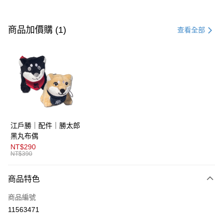
付款方式
信用卡一次付款
商品加價購 (1)
查看全部
超商取貨付款
LINE Pay
AFTEE先享後付
相關說明
【關於「AFTEE先享後付」】
ATM付款
AFTEE先享後付是「在收到商品之後才付款」的支付方式。 讓您購物簡單
江戶勝｜配件｜勝太郎
便利好安心！
１．簡單：不需註冊會員、不需綁卡、不需儲值。
黑丸布偶
運送方式
２．便利：只要手機號碼，簡訊認證，即可結帳。
NT$290
３．安心：先確認商品／服務後，再付款。
NT$390
全家取貨付款
免運費
【「AFTEE先享後付」結帳流程】
商品特色
１．於結帳方式選擇「AFTEE先享後付」後，將跳轉至「AFTEE先享後付」
付款後全家取貨
結帳頁面，進行簡訊認證並確認金額後，即可完成結帳。
商品編號
２．訂單成立數日內，您將收到繳費通知簡訊。
免運費
３．收到繳費通知簡訊後14天內，點擊此簡訊中的連結，可透過四大超商／
11563471
ATM／網路銀行／等多元方式進行付款，方視為交易完成。
萊爾富取貨付款