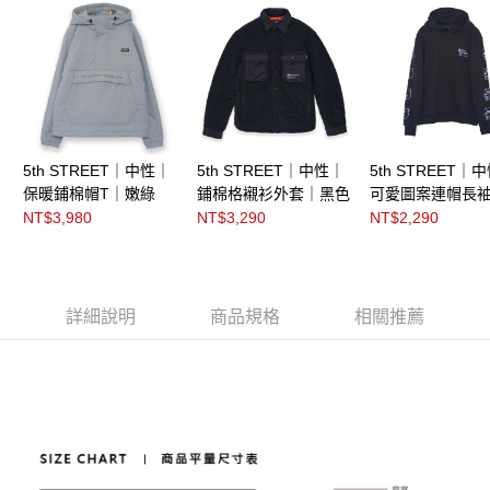
5th STREET｜中性｜
5th STREET｜中性｜
5th STREET｜
保暖鋪棉帽T｜嫩綠
鋪棉格襯衫外套｜黑色
可愛圖案連帽長袖
｜黑色
NT$3,980
NT$3,290
NT$2,290
詳細說明
商品規格
相關推薦