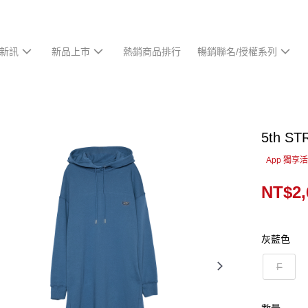
新訊
新品上市
熱銷商品排行
暢銷聯名/授權系列
5th 
App 獨享
NT$2,
灰藍色
F