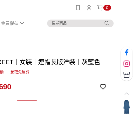
0
會員權益
STREET｜女裝｜連帽長版洋裝｜灰藍色
活動
超取免運費
690