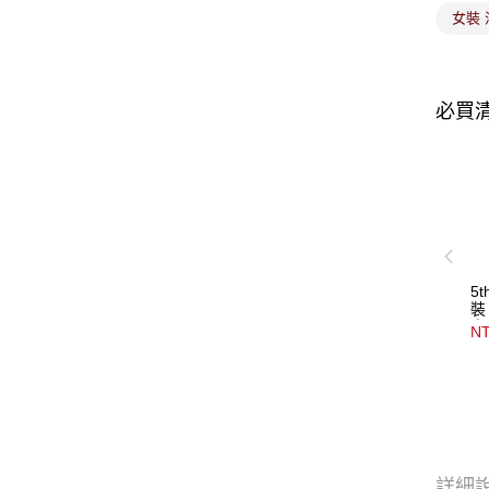
女裝 
必買
5
裝
｜
NT
詳細