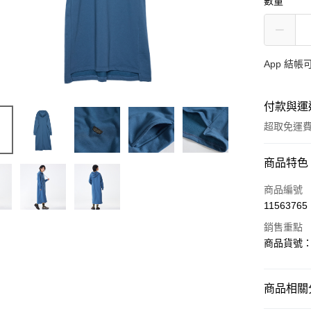
數量
App 結
付款與運
超取免運
付款方式
商品特色
信用卡一
商品編號
11563765
超商取貨
銷售重點
LINE Pay
商品貨號：5
AFTEE先
相關說明
商品相關分
【關於「A
ATM付款
AFTEE