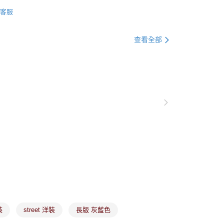
官網獨家｜滿額贈好禮🎁
心！
客服
：不需註冊會員、不需綁卡、不需儲值。
：只要手機號碼，簡訊認證，即可結帳。
：先確認商品／服務後，再付款。
查看全部
付款
EE先享後付」結帳流程】
方式選擇「AFTEE先享後付」後，將跳轉至「AFTEE先享後
頁面，進行簡訊認證並確認金額後，即可完成結帳。
家取貨
成立數日內，您將收到繳費通知簡訊。
費通知簡訊後14天內，點擊此簡訊中的連結，可透過四大超商
網路銀行／等多元方式進行付款，方視為交易完成。
：結帳手續完成當下不需立刻繳費，但若您需要取消訂單，請聯
貨付款
的店家。未經商家同意取消之訂單仍視為有效，需透過AFTEE
繳納相關費用。
否成功請以「AFTEE先享後付 」之結帳頁面顯示為準，若有關於
功／繳費後需取消欲退款等相關疑問，請聯繫「AFTEE先享後
爾富取貨
援中心」
https://netprotections.freshdesk.com/support/home
項】
付款
恩沛科技股份有限公司提供之「AFTEE先享後付」服務完成之
依本服務之必要範圍內提供個人資料，並將交易相關給付款項請
讓予恩沛科技股份有限公司。
個人資料處理事宜，請瀏覽以下網址：
1取貨
裝
street 洋裝
長版 灰藍色
ee.tw/terms/#terms3
年的使用者請事先徵得法定代理人或監護人之同意方可使用