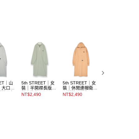
E先享後付」，若未經同意申辦者引起之損失，本公司不負相關責
AFTEE先享後付」時，將依據個別帳號之用戶狀況，依本公司
核予不同之上限額度；若仍有額度不足之情形，本公司將視審查
用戶進行身份認證。
市取貨
一人註冊多個帳號或使用他人資訊註冊。若發現惡意使用之情
科技股份有限公司將有權停止該用戶之使用額度並採取法律行
EET｜山
5th STREET｜女
5th STREET｜女
5th STREET｜山
｜大口袋
裝｜半開襟長版洋
裝｜休閒連帽衛衣
形｜女裝｜大口袋
洋裝｜灰
裝｜綠色
長洋裝｜橘色
連帽長版洋裝｜黑
NT$2,490
NT$2,490
NT$2,690
色