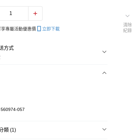
清除
帳可享專屬活動優惠價
立即下載
紀錄
送方式
費
次付款
付款
60974-057
享後付
類 (1)
FTEE先享後付」】
先享後付是「在收到商品之後才付款」的支付方式。 讓您購物簡單