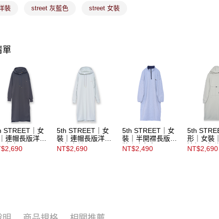
「AFTE
洋裝
street 灰藍色
street 女裝
宅配
任。
４．使用「
免運費
即時審查
結果請求
付款後門
清單
５．嚴禁
免運費
形，恩沛
動。
th STREET｜女
5th STREET｜女
5th STREET｜女
5th STR
｜連帽長版洋裝
裝｜連帽長版洋裝
裝｜半開襟長版洋
形｜女裝
黑灰色
｜灰卡其
裝｜麻灰色
連帽長版
$2,690
NT$2,690
NT$2,490
NT$2,690
卡其
說明
商品規格
相關推薦