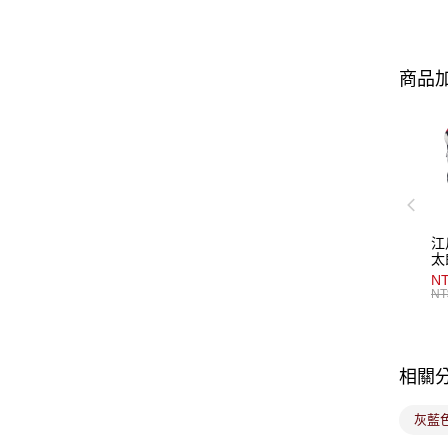
商品加
江
太
NT
NT
相關
灰藍