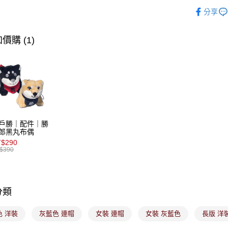
∎期間限定
便利好安
分享
１．簡單
２．便利
運送方式
３．安心
價購 (1)
全家取貨
【「AFT
免運費
１．於結帳
付」結帳
付款後全
２．訂單
３．收到繳
免運費
／ATM／
※ 請注意
萊爾富取
絡購買商品
戶勝｜配件｜勝
先享後付
免運費
郎黑丸布偶
※ 交易是
$290
是否繳費成
付款後萊
$390
付客戶支
免運費
【注意事
7-11取貨
１．透過由
交易，需
分類
免運費
求債權轉
２．關於
付款後7-1
色 洋裝
灰藍色 連帽
女裝 連帽
女裝 灰藍色
長版 洋
https://aft
免運費
３．未成