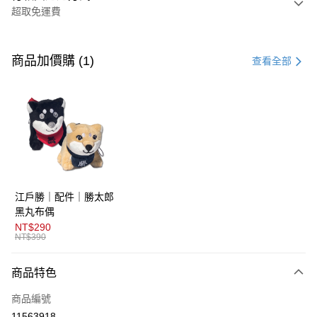
超取免運費
付款方式
信用卡一次付款
商品加價購 (1)
查看全部
超商取貨付款
LINE Pay
AFTEE先享後付
相關說明
【關於「AFTEE先享後付」】
ATM付款
AFTEE先享後付是「在收到商品之後才付款」的支付方式。 讓您購物簡單
江戶勝｜配件｜勝太郎
便利好安心！
１．簡單：不需註冊會員、不需綁卡、不需儲值。
黑丸布偶
運送方式
２．便利：只要手機號碼，簡訊認證，即可結帳。
NT$290
３．安心：先確認商品／服務後，再付款。
NT$390
全家取貨付款
免運費
【「AFTEE先享後付」結帳流程】
商品特色
１．於結帳方式選擇「AFTEE先享後付」後，將跳轉至「AFTEE先享後付」
付款後全家取貨
結帳頁面，進行簡訊認證並確認金額後，即可完成結帳。
商品編號
２．訂單成立數日內，您將收到繳費通知簡訊。
免運費
３．收到繳費通知簡訊後14天內，點擊此簡訊中的連結，可透過四大超商／
11563918