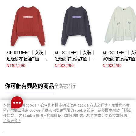
5th STREET｜女裝｜
5th STREET｜女裝｜
5th STREET｜
短版繡花長袖T恤｜暗
短版繡花長袖T恤｜黑
寬版繡花長袖T恤
紅
灰色
卡其
NT$2,290
NT$2,290
NT$2,290
你可能有興趣的商品
全站排行
本網站中使用 cookie，欲查詢有關本網站使用 cookie 方式之詳情，及若您不希
熱門標籤
望在電腦上使用 cookie 時應如何變更電腦的 cookie 設定，請參閱本網站「
隱私
權條款
」之 Cookie 聲明。您繼續使用本網站即表示您同意本公司得按本網站使
用條款之 Cookie 聲明使用 cookie。
了解更多 >