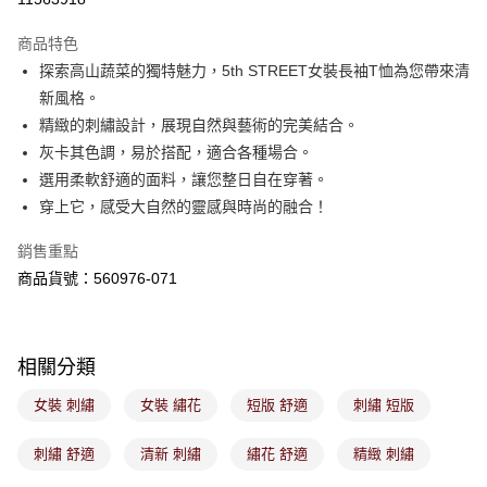
ATM／網路銀行／等多元方式進行付款，方視為交易完成。
萊爾富取貨付款
※ 請注意：結帳手續完成當下不需立刻繳費，但若您需要取消訂單，請聯絡
商品特色
免運費
購買商品的店家。未經商家同意取消之訂單仍視為有效，需透過AFTEE先享
後付繳納相關費用。
探索高山蔬菜的獨特魅力，5th STREET女裝長袖T恤為您帶來清
付款後萊爾富取貨
※ 交易是否成功請以「AFTEE先享後付 」之結帳頁面顯示為準，若有關於
新風格。
是否繳費成功／繳費後需取消欲退款等相關疑問，請聯繫「AFTEE先享後付
免運費
精緻的刺繡設計，展現自然與藝術的完美結合。
客戶支援中心」
https://netprotections.freshdesk.com/support/home
灰卡其色調，易於搭配，適合各種場合。
7-11取貨付款
【注意事項】
選用柔軟舒適的面料，讓您整日自在穿著。
１．透過由恩沛科技股份有限公司提供之「AFTEE先享後付」服務完成之交
免運費
穿上它，感受大自然的靈感與時尚的融合！
易，需依本服務之必要範圍內提供個人資料，並將交易相關給付款項請求債
權轉讓予恩沛科技股份有限公司。
付款後7-11取貨
２．關於個人資料處理事宜，請瀏覽以下網址：
銷售重點
免運費
https://aftee.tw/terms/#terms3
商品貨號：560976-071
３．未成年的使用者請事先徵得法定代理人或監護人之同意方可使用
宅配
「AFTEE先享後付」，若未經同意申辦者引起之損失，本公司不負相關責
任。
免運費
４．使用「AFTEE先享後付」時，將依據個別帳號之用戶狀況，依本公司即
時審查核予不同之上限額度；若仍有額度不足之情形，本公司將視審查結果
相關分類
付款後門市取貨
請求用戶進行身份認證。
免運費
５．嚴禁一人註冊多個帳號或使用他人資訊註冊。若發現惡意使用之情形，
女裝 刺繡
女裝 繡花
短版 舒適
刺繡 短版
恩沛科技股份有限公司將有權停止該用戶之使用額度並採取法律行動。
刺繡 舒適
清新 刺繡
繡花 舒適
精緻 刺繡