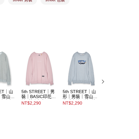
ee.tw/terms/#terms3
年的使用者請事先徵得法定代理人或監護人之同意方可使用
E先享後付」，若未經同意申辦者引起之損失，本公司不負相關責
AFTEE先享後付」時，將依據個別帳號之用戶狀況，依本公司
核予不同之上限額度；若仍有額度不足之情形，本公司將視審查
用戶進行身份認證。
市取貨
一人註冊多個帳號或使用他人資訊註冊。若發現惡意使用之情
科技股份有限公司將有權停止該用戶之使用額度並採取法律行
EET｜山
5th STREET｜男
5th STREET｜山
5th STREET｜女
｜雪山圖
裝｜BASIC印花長
形｜男裝｜雪山毛
裝｜高山蔬菜繡花
恤｜麻灰
袖T恤｜粉紅
巾毛巾繡長袖T恤
長袖T恤｜麻灰色
NT$2,290
NT$2,290
NT$2,290
｜麻灰色