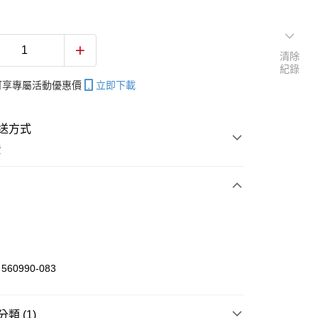
清除
紀錄
帳可享專屬活動優惠價
立即下載
送方式
費
次付款
付款
60990-083
享後付
類 (1)