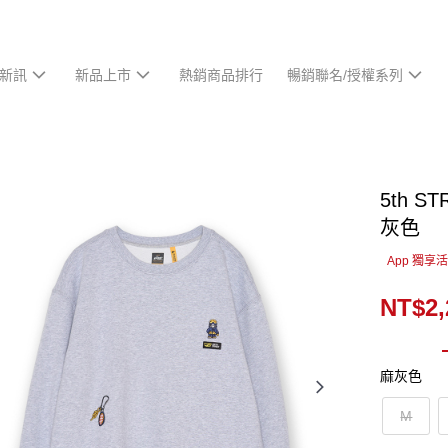
新訊
新品上市
熱銷商品排行
暢銷聯名/授權系列
5th 
灰色
App 獨享
NT$2,
麻灰色
M