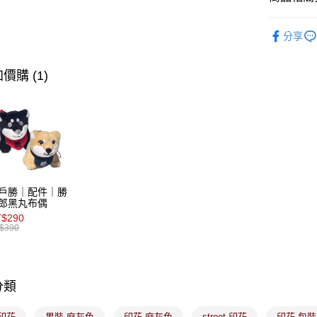
【關於「A
ATM付款
AFTEE
∎期間限定
便利好安
分享
１．簡單
２．便利
運送方式
３．安心
價購 (1)
全家取貨
【「AFT
免運費
１．於結帳
付」結帳
付款後全
２．訂單
３．收到繳
免運費
／ATM／
※ 請注意
萊爾富取
絡購買商品
戶勝｜配件｜勝
先享後付
免運費
郎黑丸布偶
※ 交易是
$290
是否繳費成
付款後萊
$390
付客戶支
免運費
【注意事
7-11取貨
１．透過由
交易，需
分類
免運費
求債權轉
２．關於
付款後7-1
印花
男裝 麻灰色
印花 麻灰色
street 印花
印花 包裝