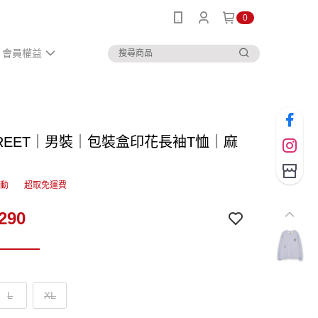
0
會員權益
STREET｜男裝｜包裝盒印花長袖T恤｜麻
活動
超取免運費
290
L
XL