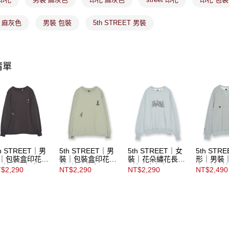
https://aft
免運費
３．未成
「AFTE
et 麻灰色
男裝 包裝
5th STREET 男裝
宅配
任。
４．使用「
免運費
即時審查
結果請求
付款後門
清單
５．嚴禁
免運費
形，恩沛
動。
th STREET｜男
5th STREET｜男
5th STREET｜女
5th STR
｜包裝盒印花長
裝｜包裝盒印花長
裝｜花朵繡花長袖
形｜男裝
T恤｜黑灰色
袖T恤｜綠色
T恤｜麻灰色
案長袖T
$2,290
NT$2,290
NT$2,290
NT$2,490
色