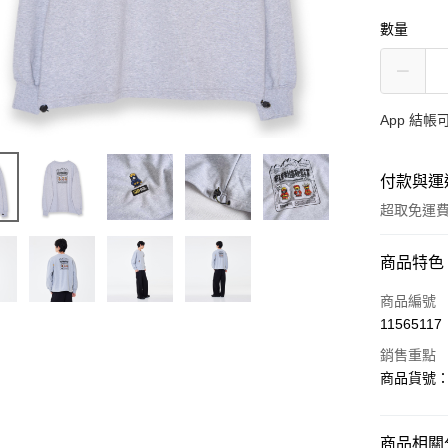
數量
App 結
付款與運
超取免運
付款方式
商品特色
信用卡一
商品編號
11565117
超商取貨
銷售重點
LINE Pay
商品貨號：5
AFTEE先
相關說明
商品相關分