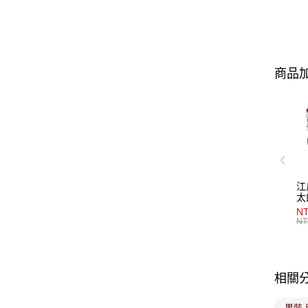
商品加
江
太
NT
NT
相關
男裝 