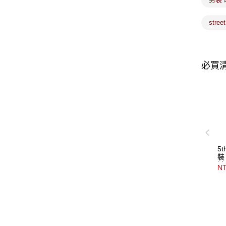
stre
必買
5
裝
袖
NT