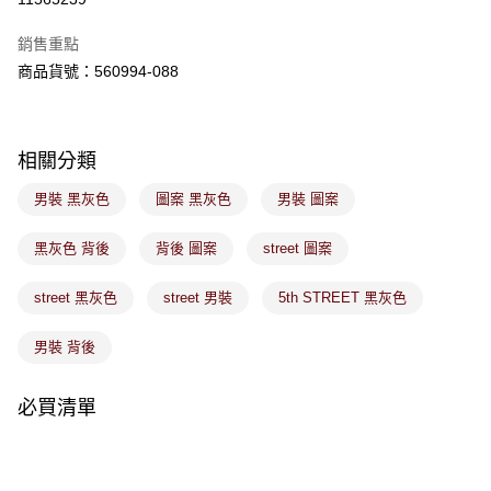
ATM／網路銀行／等多元方式進行付款，方視為交易完成。
萊爾富取貨付款
※ 請注意：結帳手續完成當下不需立刻繳費，但若您需要取消訂單，請聯絡
銷售重點
免運費
購買商品的店家。未經商家同意取消之訂單仍視為有效，需透過AFTEE先享
後付繳納相關費用。
商品貨號：560994-088
付款後萊爾富取貨
※ 交易是否成功請以「AFTEE先享後付 」之結帳頁面顯示為準，若有關於
是否繳費成功／繳費後需取消欲退款等相關疑問，請聯繫「AFTEE先享後付
免運費
客戶支援中心」
https://netprotections.freshdesk.com/support/home
相關分類
7-11取貨付款
【注意事項】
１．透過由恩沛科技股份有限公司提供之「AFTEE先享後付」服務完成之交
免運費
男裝 黑灰色
圖案 黑灰色
男裝 圖案
易，需依本服務之必要範圍內提供個人資料，並將交易相關給付款項請求債
權轉讓予恩沛科技股份有限公司。
付款後7-11取貨
２．關於個人資料處理事宜，請瀏覽以下網址：
黑灰色 背後
背後 圖案
street 圖案
免運費
https://aftee.tw/terms/#terms3
３．未成年的使用者請事先徵得法定代理人或監護人之同意方可使用
street 黑灰色
street 男裝
5th STREET 黑灰色
宅配
「AFTEE先享後付」，若未經同意申辦者引起之損失，本公司不負相關責
任。
免運費
４．使用「AFTEE先享後付」時，將依據個別帳號之用戶狀況，依本公司即
男裝 背後
時審查核予不同之上限額度；若仍有額度不足之情形，本公司將視審查結果
付款後門市取貨
請求用戶進行身份認證。
免運費
必買清單
５．嚴禁一人註冊多個帳號或使用他人資訊註冊。若發現惡意使用之情形，
恩沛科技股份有限公司將有權停止該用戶之使用額度並採取法律行動。