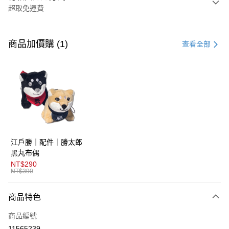
超取免運費
付款方式
信用卡一次付款
商品加價購 (1)
查看全部
超商取貨付款
LINE Pay
AFTEE先享後付
相關說明
【關於「AFTEE先享後付」】
ATM付款
AFTEE先享後付是「在收到商品之後才付款」的支付方式。 讓您購物簡單
江戶勝｜配件｜勝太郎
便利好安心！
１．簡單：不需註冊會員、不需綁卡、不需儲值。
黑丸布偶
運送方式
２．便利：只要手機號碼，簡訊認證，即可結帳。
NT$290
３．安心：先確認商品／服務後，再付款。
NT$390
全家取貨付款
免運費
【「AFTEE先享後付」結帳流程】
商品特色
１．於結帳方式選擇「AFTEE先享後付」後，將跳轉至「AFTEE先享後付」
付款後全家取貨
結帳頁面，進行簡訊認證並確認金額後，即可完成結帳。
商品編號
２．訂單成立數日內，您將收到繳費通知簡訊。
免運費
３．收到繳費通知簡訊後14天內，點擊此簡訊中的連結，可透過四大超商／
11565239