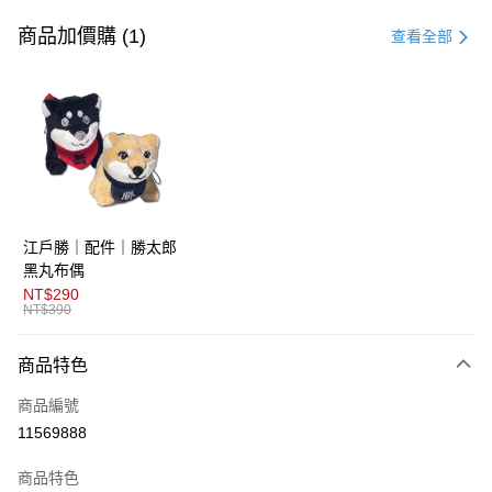
信用卡一次付款
商品加價購 (1)
查看全部
超商取貨付款
LINE Pay
AFTEE先享後付
相關說明
【關於「AFTEE先享後付」】
ATM付款
AFTEE先享後付是「在收到商品之後才付款」的支付方式。 讓您購物簡單
江戶勝｜配件｜勝太郎
便利好安心！
１．簡單：不需註冊會員、不需綁卡、不需儲值。
黑丸布偶
運送方式
２．便利：只要手機號碼，簡訊認證，即可結帳。
NT$290
３．安心：先確認商品／服務後，再付款。
NT$390
全家取貨付款
免運費
【「AFTEE先享後付」結帳流程】
商品特色
１．於結帳方式選擇「AFTEE先享後付」後，將跳轉至「AFTEE先享後付」
付款後全家取貨
結帳頁面，進行簡訊認證並確認金額後，即可完成結帳。
商品編號
２．訂單成立數日內，您將收到繳費通知簡訊。
免運費
３．收到繳費通知簡訊後14天內，點擊此簡訊中的連結，可透過四大超商／
11569888
ATM／網路銀行／等多元方式進行付款，方視為交易完成。
萊爾富取貨付款
※ 請注意：結帳手續完成當下不需立刻繳費，但若您需要取消訂單，請聯絡
商品特色
免運費
購買商品的店家。未經商家同意取消之訂單仍視為有效，需透過AFTEE先享