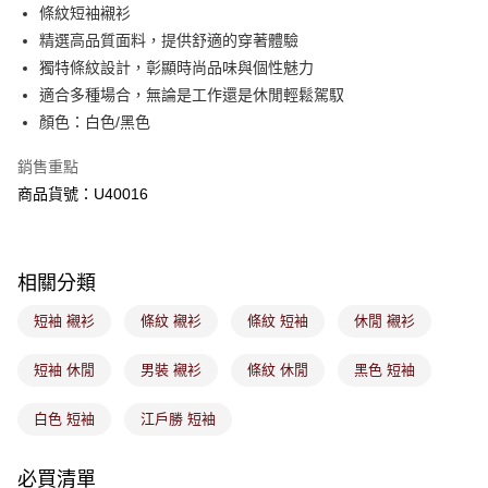
後付繳納相關費用。
條紋短袖襯衫
付款後萊爾富取貨
※ 交易是否成功請以「AFTEE先享後付 」之結帳頁面顯示為準，若有關於
精選高品質面料，提供舒適的穿著體驗
是否繳費成功／繳費後需取消欲退款等相關疑問，請聯繫「AFTEE先享後付
免運費
獨特條紋設計，彰顯時尚品味與個性魅力
客戶支援中心」
https://netprotections.freshdesk.com/support/home
適合多種場合，無論是工作還是休閒輕鬆駕馭
7-11取貨付款
【注意事項】
顏色：白色/黑色
１．透過由恩沛科技股份有限公司提供之「AFTEE先享後付」服務完成之交
免運費
易，需依本服務之必要範圍內提供個人資料，並將交易相關給付款項請求債
銷售重點
權轉讓予恩沛科技股份有限公司。
付款後7-11取貨
２．關於個人資料處理事宜，請瀏覽以下網址：
商品貨號：U40016
免運費
https://aftee.tw/terms/#terms3
３．未成年的使用者請事先徵得法定代理人或監護人之同意方可使用
宅配
「AFTEE先享後付」，若未經同意申辦者引起之損失，本公司不負相關責
任。
免運費
相關分類
４．使用「AFTEE先享後付」時，將依據個別帳號之用戶狀況，依本公司即
時審查核予不同之上限額度；若仍有額度不足之情形，本公司將視審查結果
付款後門市取貨
短袖 襯衫
條紋 襯衫
條紋 短袖
休閒 襯衫
請求用戶進行身份認證。
免運費
５．嚴禁一人註冊多個帳號或使用他人資訊註冊。若發現惡意使用之情形，
恩沛科技股份有限公司將有權停止該用戶之使用額度並採取法律行動。
短袖 休閒
男裝 襯衫
條紋 休閒
黑色 短袖
白色 短袖
江戶勝 短袖
必買清單