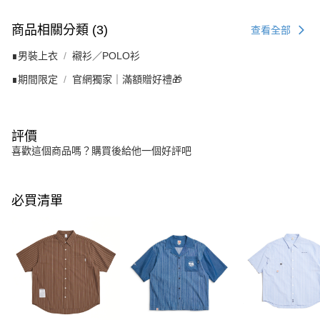
商品相關分類 (3)
查看全部
∎男裝上衣
襯衫／POLO衫
∎期間限定
官網獨家｜滿額贈好禮🎁
評價
喜歡這個商品嗎？購買後給他一個好評吧
必買清單